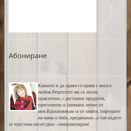
Абониране
Каквото и да правя го правя с много
любов.Рецептите ми са лесни,
практични, с достъпни продукти,
приготвени и снимани лично от
мен.Вдъхновявам се от книги, тефтерите
на мама и баба, предавания...а там където
се чувствам несигурна - импровизирам!