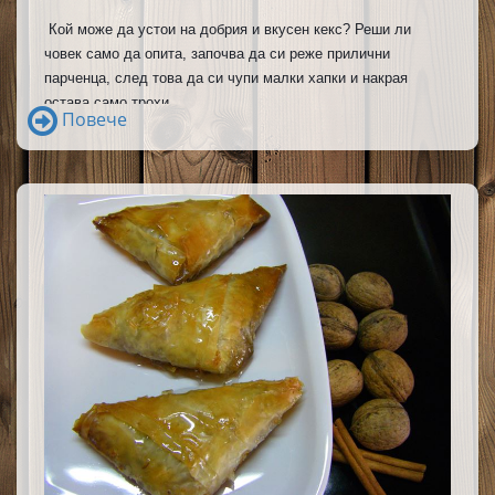
Кой може да устои на добрия и вкусен кекс? Реши ли
човек само да опита, започва да си реже прилични
парченца, след това да си чупи малки хапки и накрая
остава само трохи.
Повече