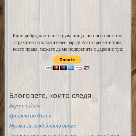
Едно добро, което не струва нищо, но носи наистина
страхотен и положителен заряд! Ако харесвате това,
което правя, можете да ме подкрепите с дарение тук:
Блоговете, които следя
Вкусно с Йоли
Кухнята на Фиков
Музика за свободното време
Италианска кухня за българи ... и не само Cucina