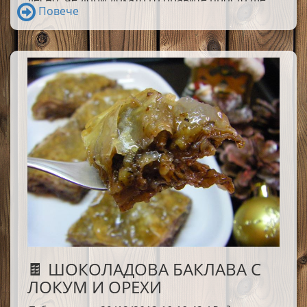
Повече
се забавлявате.
🍫 ШОКОЛАДОВА БАКЛАВА С
ЛОКУМ И ОРЕХИ