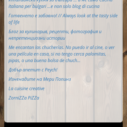
italiana per bulgari ...e non solo blog di cucina
Готвенето е забавно! // Always look at the tasty side
of life
Блог за кулинария, рецепти, фотография и
непретенциозни истории
Me encantan las chucherías. No puedo ir al cine, o ver
una película en casa, si no tengo cerca palomitas,
pipas, o una buena bolsa de chuch...
Добър апетит с Peych!
Изненадите на Мери Попинз
La cuisine creative
ZorniZZa PiZZa