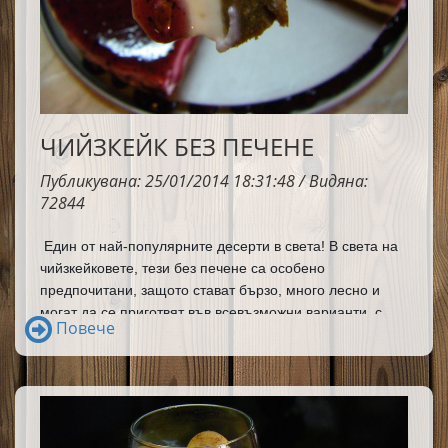
ЧИЙЗКЕЙК БЕЗ ПЕЧЕНЕ
Публикувана: 25/01/2014 18:31:48 / Видяна:
72844
Един от най-популярните десерти в света! В света на 
чийзкейковете, тези без печене са особено 
предпочитани, защото стават бързо, много лесно и 
могат да се приготвят във всевъзможни варианти, с 
Повече
всякакви плодове.Рецепти за чийзкейк има толкова 
много, толкова разнообразни и толкова сполучливи, че 
всеки може да намери своята рецепта за чийзкейк. Ето 
и моята рецепта, която е не само сполучлива, а и 
много лесна за изпълнение. 