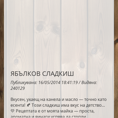
ЯБЪЛКОВ СЛАДКИШ
Публикувана: 16/05/2014 18:41:19 / Видяна:
240129
Вкусен, ухаещ на канела и масло — точно като
есента! 🍂 Този сладкиш има вкус на детство…
💛 Рецептата е от моята майка — проста,
ароматна и винаги успява да стопли