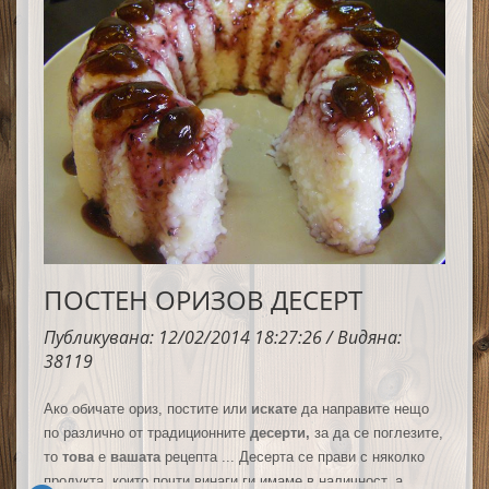
ПОСТЕН ОРИЗОВ ДЕСЕРТ
Публикувана: 12/02/2014 18:27:26 / Видяна:
38119
Ако обичате ориз, постите или
искате
да направите нещо
по различно от традиционните
десерти,
за да се поглезите,
то
това
е
вашата
рецепта ... Десерта се прави с няколко
продукта, които почти винаги ги имаме в наличност, а