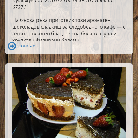
Публикувана: 21/03/2014 18:49:20 / Видяна:
67271
На бърза ръка приготвих този ароматен
шоколадов сладкиш за следобедното кафе — с
плътен, влажен блат, нежна бяла глазура и
хрупкави филирани бадеми.
Повече