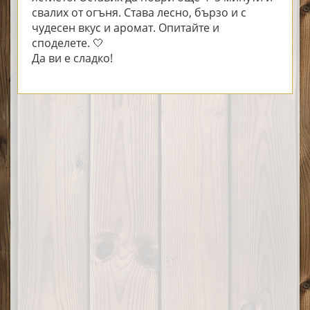
свалих от огъня. Става лесно, бързо и с
чудесен вкус и аромат. Опитайте и
споделете. 🤍
Да ви е сладко!