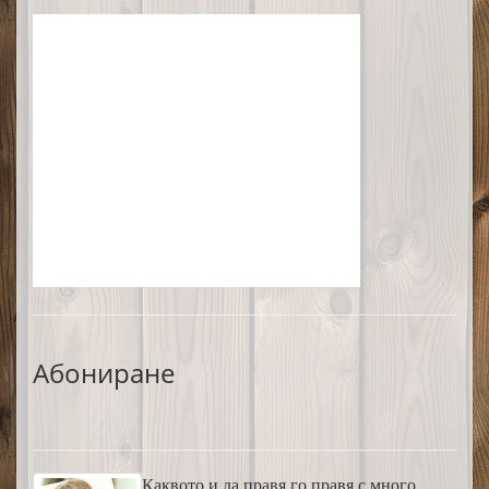
Абониране
Каквото и да правя го правя с много