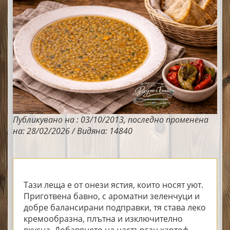
Публикувано на : 03/10/2013, последно променена
на: 28/02/2026 / Видяна: 14840
Тази леща е от онези ястия, които носят уют.
Приготвена бавно, с ароматни зеленчуци и
добре балансирани подправки, тя става леко
кремообразна, плътна и изключително
вкусна. Добавянето на настърган картоф