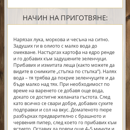
НАЧИН НА ПРИГОТВЯНЕ:
Нарязах лука, моркова и чесъна на ситно.
Задуших ги в олиото с малко вода до
омекване. Настъргах картофа на едро ренде
и го добавих към задушените зеленчуци.
Прибавих и измитата леща (както можете да
видите в снимките „стъпка по стъпка“). Налях
вода – тя трябва да покрие зеленчуците и да
бъде малко над тях. При необходимост по
време на варенето се добавя още вода,
докато се достигне желаната гъстота. След
като всичко се свари добре, добавих сухите
подправки и сол на вкус. Доматеното пюре
разбърках предварително с брашното и
червения пипер, след което го прибавих към
ястието. Оставих да поври още 4–5 минути и