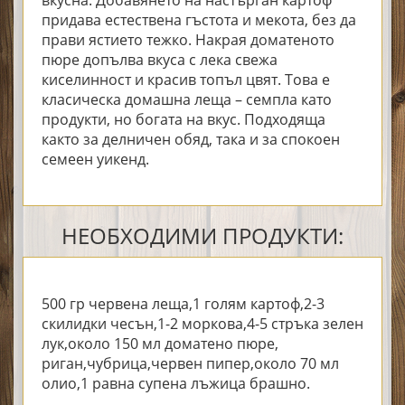
придава естествена гъстота и мекота, без да
прави ястието тежко. Накрая доматеното
пюре допълва вкуса с лека свежа
киселинност и красив топъл цвят. Това е
класическа домашна леща – семпла като
продукти, но богата на вкус. Подходяща
както за делничен обяд, така и за спокоен
семеен уикенд.
НЕОБХОДИМИ ПРОДУКТИ:
500 гр червена леща,1 голям картоф,2-3
скилидки чесън,1-2 моркова,4-5 стръка зелен
лук,около 150 мл доматено пюре,
риган,чубрица,червен пипер,около 70 мл
олио,1 равна супена лъжица брашно.