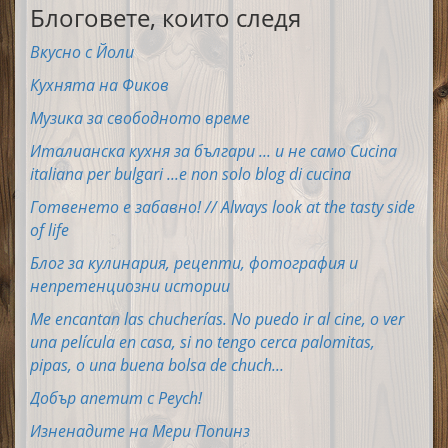
Блоговете, които следя
Вкусно с Йоли
Кухнята на Фиков
Музика за свободното време
Италианска кухня за българи ... и не само Cucina
italiana per bulgari ...e non solo blog di cucina
Готвенето е забавно! // Always look at the tasty side
of life
Блог за кулинария, рецепти, фотография и
непретенциозни истории
Me encantan las chucherías. No puedo ir al cine, o ver
una película en casa, si no tengo cerca palomitas,
pipas, o una buena bolsa de chuch...
Добър апетит с Peych!
Изненадите на Мери Попинз