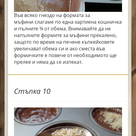
Във всяко гнездо на
формата за
мъфини
слагаме по една хартиена кошничка
и пълните ¾ от обема. Внимавайте да не
напълните формите за мъфини прекалено,
защото по време на печене къпкейковете
увеличават обема си и ако сместа във
формичките е повече от необходимото ще
прелее и няма да се изпекат.
Стъпка 10