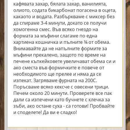
кафявата захар, бялата захар, ванилията,
олиото, содата бикарбонат погасена в оцета,
какаото и водата. Разбъркваме с миксер без
да спираме 3-4 минути, докато се получи
хомогенна смес. Във всяко гнездо на
формата за мъфини слагаме по една
хартиена кошничка и пълните ¾ от обема.
Внимавайте да не напълните формите за
мъфини прекалено, защото по време на
печене къпкейковете увеличават обема си и
ако сместа във формичките е повече от
необходимото ще прелее и няма да се
изпекат. Загряваме фурната на 200С.
Поръсваме всяко кексче с овесени трици.
Печем около 20 минути. Проверете все пак
дали са изпечени като бучнете с клечка за
зъби, ако остане суха - са готови! Пробвайте
и споделете! Да ви е сладко!