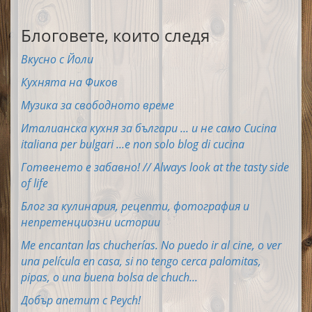
Блоговете, които следя
Вкусно с Йоли
Кухнята на Фиков
Музика за свободното време
Италианска кухня за българи ... и не само Cucina
italiana per bulgari ...e non solo blog di cucina
Готвенето е забавно! // Always look at the tasty side
of life
Блог за кулинария, рецепти, фотография и
непретенциозни истории
Me encantan las chucherías. No puedo ir al cine, o ver
una película en casa, si no tengo cerca palomitas,
pipas, o una buena bolsa de chuch...
Добър апетит с Peych!