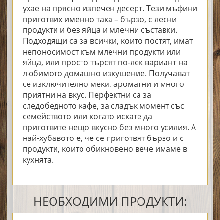
ухае на прясно изпечен десерт. Тези мъфини
приготвих именно така – бързо, с лесни
продукти и без яйца и млечни съставки.
Подходящи са за всички, които постят, имат
непоносимост към млечни продукти или
яйца, или просто търсят по-лек вариант на
любимото домашно изкушение. Получават
се изключително меки, ароматни и много
приятни на вкус. Перфектни са за
следобедното кафе, за сладък момент със
семейството или когато искате да
приготвите нещо вкусно без много усилия. А
най-хубавото е, че се приготвят бързо и с
продукти, които обикновено вече имаме в
кухнята.
НЕОБХОДИМИ ПРОДУКТИ: