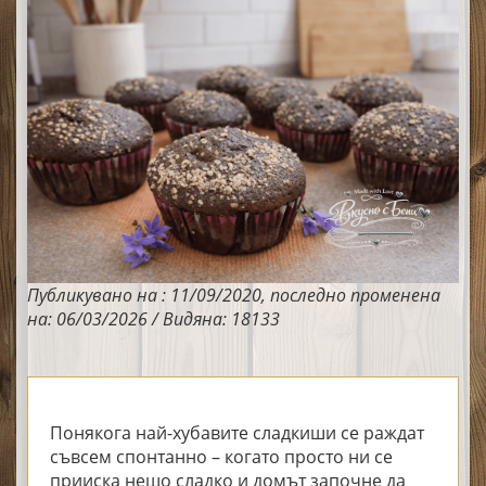
Публикувано на : 11/09/2020, последно променена
на: 06/03/2026 / Видяна: 18133
Понякога най-хубавите сладкиши се раждат
съвсем спонтанно – когато просто ни се
прииска нещо сладко и домът започне да