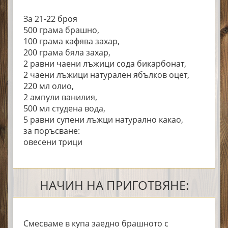
За 21-22 броя
500 грама брашно,
100 грама кафява захар,
200 грама бяла захар,
2 равни чаени лъжици сода бикарбонат,
2 чаени лъжици натурален ябълков оцет,
220 мл олио,
2 ампули ванилия,
500 мл студена вода,
5 равни супени лъжци натурално какао,
за поръсване:
овесени трици
НАЧИН НА ПРИГОТВЯНЕ:
Смесваме в купа заедно брашното с