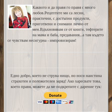
Каквото и да правя го правя с много
любов.Рецептите ми са лесни,
практични, с достъпни продукти,
приготвени и снимани лично от
мен.Вдъхновявам се от книги, тефтерите
на мама и баба, предавания...а там където
се чувствам несигурна - импровизирам!
Едно добро, което не струва нищо, но носи наистина
страхотен и положителен заряд! Ако харесвате това,
което правя, можете да ме подкрепите с дарение тук: