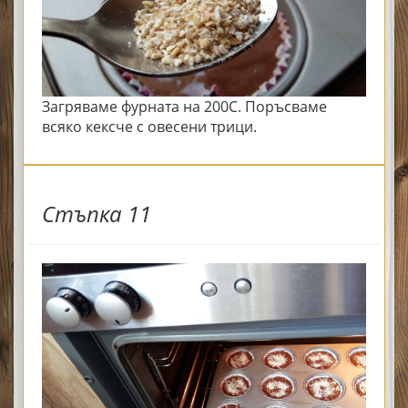
Загряваме фурната на 200С. Поръсваме
всяко кексче с овесени трици.
Стъпка 11