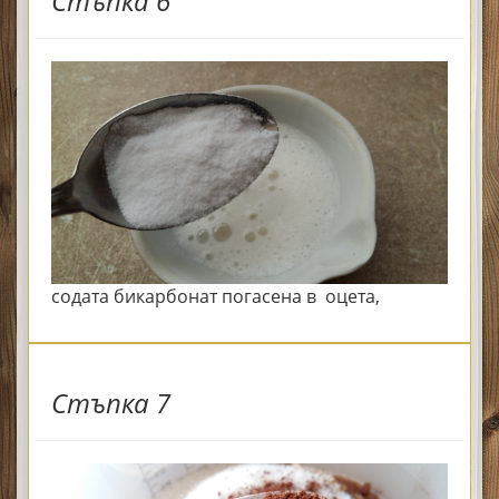
Стъпка 6
содата бикарбонат погасена в оцета,
Стъпка 7