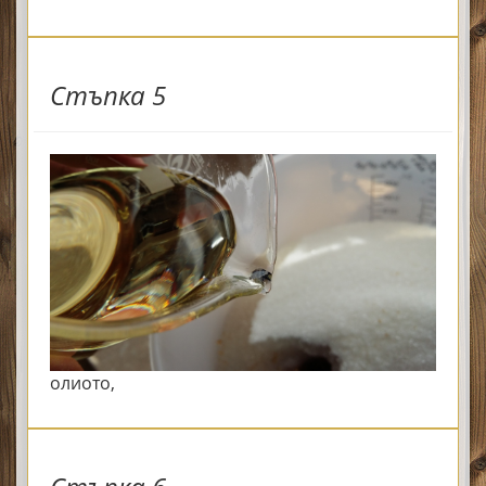
Стъпка 5
олиото,