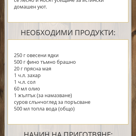
домашен уют.
НЕОБХОДИМИ ПРОДУКТИ:
250 г овесени ядки
500 г фино тъмно брашно
20 г прясна мая
1 ч.л. захар
1 ч.л. сол
60 мл олио
1 жълтък (за намазване)
суров слънчоглед за поръсване
500 мл топла вода (общо)
НАЧИН НА ПРИГОТВЯНЕ: