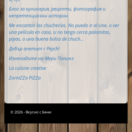
Блог за кулинария, рецепти, фотография и
непретенциозни истории
Me encantan las chucherías. No puedo ir al cine, o ver
una película en casa, si no tengo cerca palomitas,
pipas, o una buena bolsa de chuch...
Добър апетит с Peych!
Изненадите на Мери Попинз
La cuisine creative
ZorniZZa PiZZa
© 2026 - Вкусно с Бени