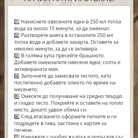
1️⃣ Накиснете овесените ядки в 250 мл топла
вода за около 15 минути, за да омекнат.
2️⃣ Разтворете маята в останалите 250 мл
топла вода и добавете захарта. Оставете за
няколко минути, за да се активира.
3️⃣ В голяма купа пресейте брашното.
Добавете омекналите овесени ядки, солта и
активираната мая.
4️⃣ Започнете да замесвате тестото, като
постепенно добавяте олиото по време на
месенето.
5️⃣ Омесете до получаване на средно твърдо
и гладко тесто. Покрийте и оставете на топло
място, докато удвои обема си.
6️⃣ След втасването оформете питките и ги
подредете в тава, застлана с хартия за
печене.
7️⃣ Намажете с разбит жълтък и поръсете със