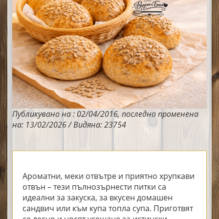
Публикувано на : 02/04/2016, последно променена
на: 13/02/2026 / Видяна: 23754
Ароматни, меки отвътре и приятно хрупкави
отвън – тези пълнозърнести питки са
идеални за закуска, за вкусен домашен
сандвич или към купа топла супа. Приготвят
се лесно и носят усещане за истински