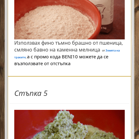
Използвах фино тъмно брашно от пшеница,
смляно бавно на каменна мелница
от
Земята на
а с промо кода BENI10 можете да се
траките
,
възползвате от отстъпка
Стъпка 5