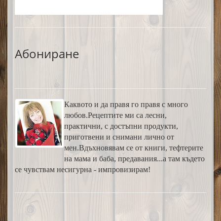
Абониране
Каквото и да правя го правя с много
любов.Рецептите ми са лесни,
практични, с достъпни продукти,
приготвени и снимани лично от
мен.Вдъхновявам се от книги, тефтерите
на мама и баба, предавания...а там където
се чувствам несигурна - импровизирам!