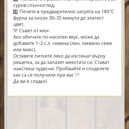
суров слънчоглед.
8️⃣ Печете в предварително загрята на 180°C
фурна за около 30–35 минути до златист
цвят.
💛 Съвет от мен:
Ако обичате по-наситен вкус, може да
добавите 1–2 с.л. семена (лен, тиквено семе
или микс).
Оставете питките леко да изстинат върху
решетка, за да запазят мекотата си. Стават
наистина чудесни. Пробвайте и споделете
как са се получили при вас 🤍
Да ви е сладко!