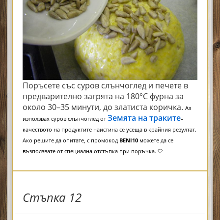
Поръсете със суров слънчоглед и печете в
предварително загрята на 180°C фурна за
около 30–35 минути, до златиста коричка.
Аз
Земята на траките
използвах суров слънчоглед от
–
качеството на продуктите наистина се усеща в крайния резултат.
Ако решите да опитате, с промокод
BENI10
можете да се
възползвате от специална отстъпка при поръчка. 🤍
Стъпка 12