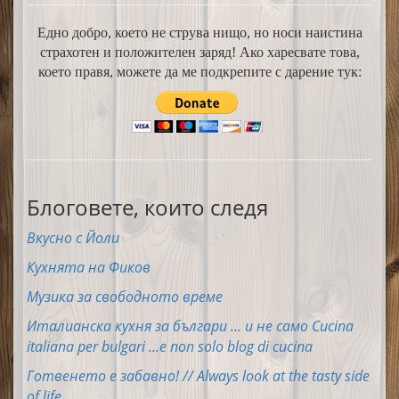
Едно добро, което не струва нищо, но носи наистина
страхотен и положителен заряд! Ако харесвате това,
което правя, можете да ме подкрепите с дарение тук:
Блоговете, които следя
Вкусно с Йоли
Кухнята на Фиков
Музика за свободното време
Италианска кухня за българи ... и не само Cucina
italiana per bulgari ...e non solo blog di cucina
Готвенето е забавно! // Always look at the tasty side
of life