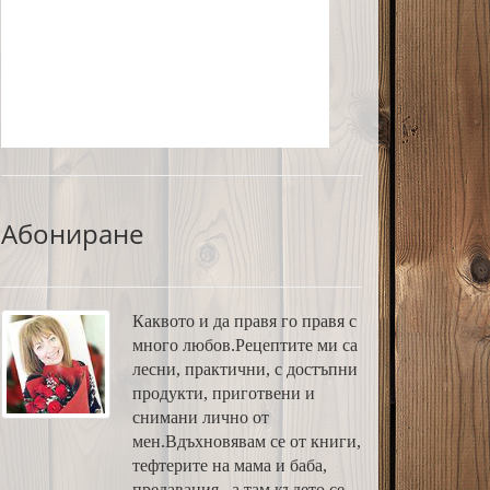
Абониране
Каквото и да правя го правя с
много любов.Рецептите ми са
лесни, практични, с достъпни
продукти, приготвени и
снимани лично от
мен.Вдъхновявам се от книги,
тефтерите на мама и баба,
предавания...а там където се