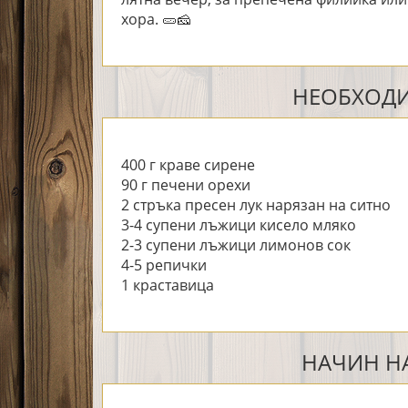
хора. 
🥒
🧀
НЕОБХОДИ
400 г краве сирене
90 г печени орехи
2 стръка пресен лук нарязан на ситно
3-4 супени лъжици кисело мляко
2-3 супени лъжици лимонов сок
4-5 репички
1 краставица
НАЧИН НА