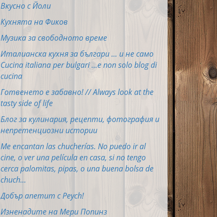
Вкусно с Йоли
Кухнята на Фиков
Музика за свободното време
Италианска кухня за българи ... и не само
Cucina italiana per bulgari ...e non solo blog di
cucina
Готвенето е забавно! // Always look at the
tasty side of life
Блог за кулинария, рецепти, фотография и
непретенциозни истории
Me encantan las chucherías. No puedo ir al
cine, o ver una película en casa, si no tengo
cerca palomitas, pipas, o una buena bolsa de
chuch...
Добър апетит с Peych!
Изненадите на Мери Попинз