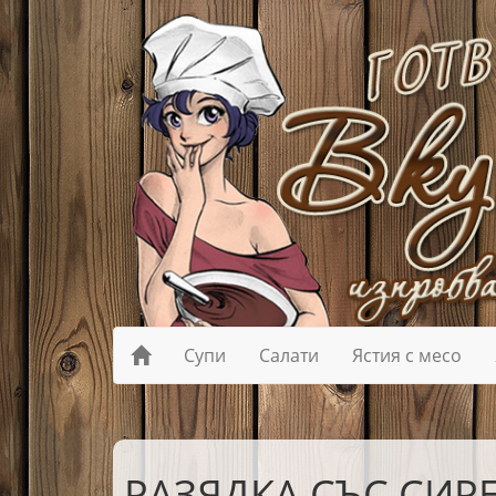
Супи
Салати
Ястия с месо
РАЗЯДКА СЪС СИР