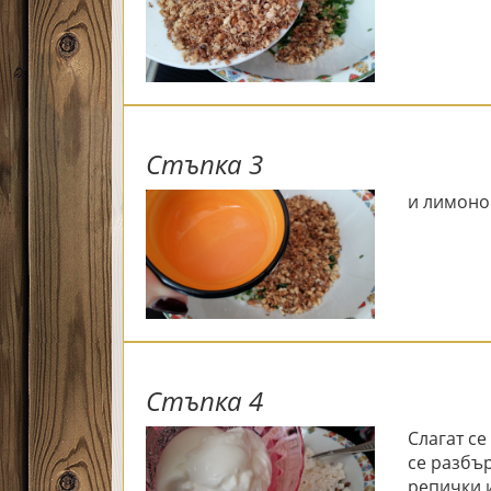
Стъпка 3
и лимоно
Стъпка 4
Слагат с
се разбъ
репички 