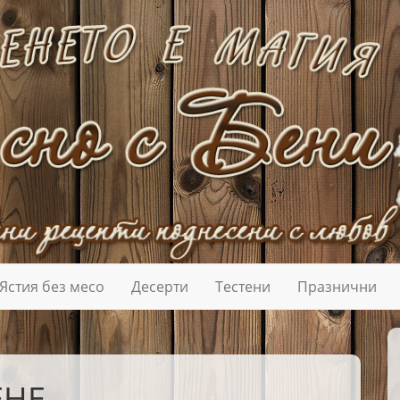
Ястия без месо
Десерти
Тестени
Празнични
ЕНЕ