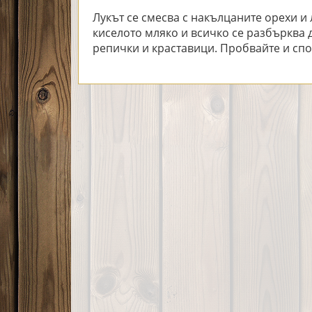
Лукът се смесва с накълцаните орехи и
киселото мляко и всичко се разбърква 
репички и краставици. Пробвайте и спод