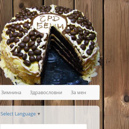
Зимнина
Здравословни
За мен
Select Language
▼