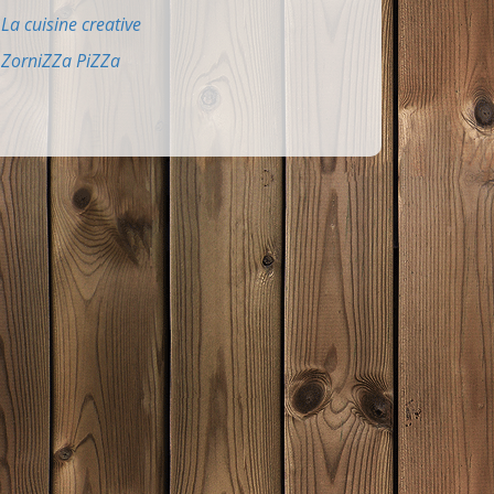
La cuisine creative
ZorniZZa PiZZa