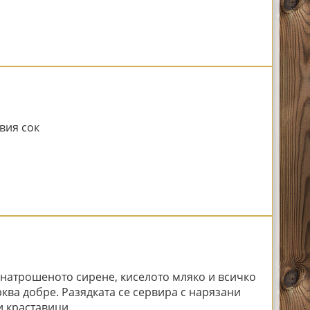
вия сок
е натрошеното сирене, киселото мляко и всичко
рква добре.
Разядката се сервира с нарязани
и краставици.