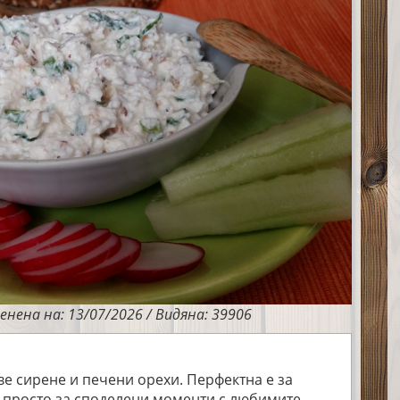
енена на: 13/07/2026 / Видяна: 39906
ве сирене и печени орехи. Перфектна е за 
 просто за споделени моменти с любимите 