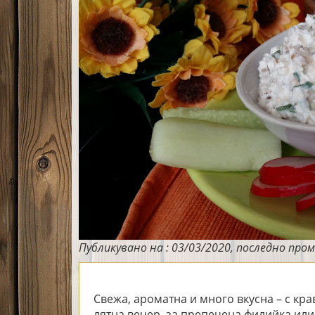
Публикувано на : 03/03/2020, последно пром
Свежа, ароматна и много вкусна – с кра
лятна вечер, за препечена филийка или