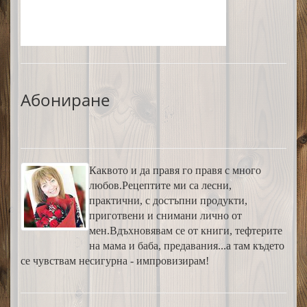
Абониране
Каквото и да правя го правя с много
любов.Рецептите ми са лесни,
практични, с достъпни продукти,
приготвени и снимани лично от
мен.Вдъхновявам се от книги, тефтерите
на мама и баба, предавания...а там където
се чувствам несигурна - импровизирам!