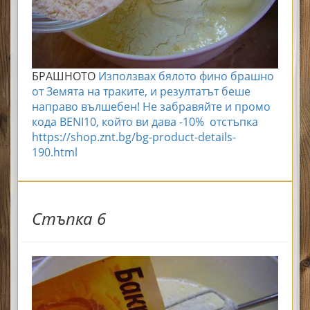
БРАШНОТО
Използвах бялото фино брашно
от Земята на траките, и резултатът беше
направо вълшебен! Не забравяйте и промо
кода BENI10, който ви дава -10% отстъпка
https://shop.znt.bg/bg-product-details-
190.html
Стъпка 6