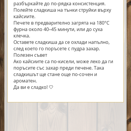
разбъркайте до по-рядка консистенция.
Полейте сладкиша на тънки струйки върху
кайсиите.
Печете в предварително загрята на 180°C
фурна около 40–45 минути, или до суха
клечка.
Оставете сладкиша да се охлади напълно,
след което го поръсете с пудра захар.
Полезен съвет
Ако кайсиите са по-кисели, може леко да ги
поръсите със захар преди печене. Така
сладкишът ще стане още по-сочен и
ароматен.
Да ви е сладко! 🤍