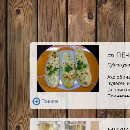
🥒 ПЕ
Публикува
Ако обича
чудесен и
за пригот
Поднесени
Повече
в истинск