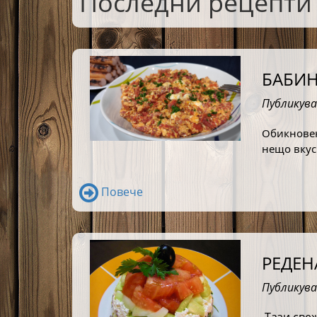
Последни рецепти
БАБИН
Публикува
Обикновен
нещо вкус
Повече
РЕДЕН
Публикува