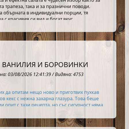
а и ефектна салата е чудесен избор както за
а трапеза, така и за празнични поводи.
а обърната в индивидуални порции, тя
а с красивия си вид и богат вкус.
С ВАНИЛИЯ И БОРОВИНКИ
на: 03/08/2026 12:41:39 / Видяна: 4753
х да опитам нещо ново и приготвих пухкав
в кекс с нежна захарна глазура. Това беше
и опит с тази рецепта, но със сигурност няма
едният – тя вече влиза в графата
любими
. 🍇
 такива рецепти, защото показват колко малко
за да създадеш нещо наистина специално –