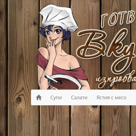
Супи
Салати
Ястия с месо