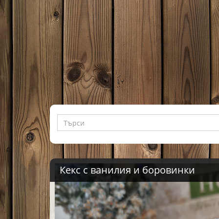
Бабината селска манджа с чушки
РЕДЕНА САЛАТА
Кекс с ванилия и боровинки