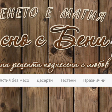
Ястия без месо
Десерти
Тестени
Празнични