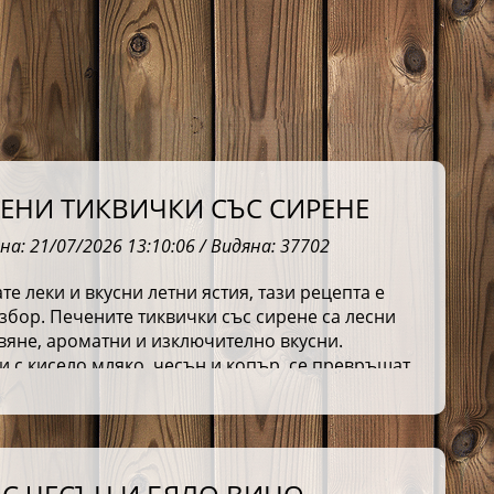
ЧЕНИ ТИКВИЧКИ СЪС СИРЕНЕ
на: 21/07/2026 13:10:06 / Видяна: 37702
те леки и вкусни летни ястия, тази рецепта е
збор. Печените тиквички със сирене са лесни
вяне, ароматни и изключително вкусни.
 с кисело мляко, чесън и копър, се превръщат
а домашна класика.