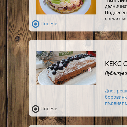
Тази свеж
делничнат
Поднесен
впечатляв
Повече
КЕКС 
Публикува
Днес реши
боровинко
първият м
Повече
да е посл
✨Харесвам
е нужно, 