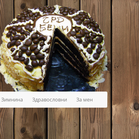
Зимнина
Здравословни
За мен