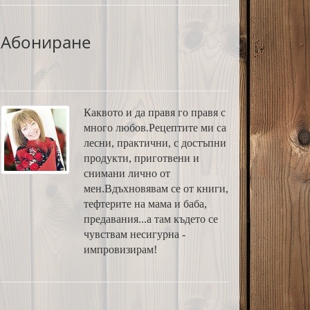
Абониране
Каквото и да правя го правя с
много любов.Рецептите ми са
лесни, практични, с достъпни
продукти, приготвени и
снимани лично от
мен.Вдъхновявам се от книги,
тефтерите на мама и баба,
предавания...а там където се
чувствам несигурна -
импровизирам!