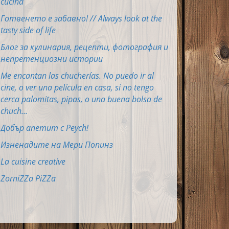
cucina
Готвенето е забавно! // Always look at the
tasty side of life
Блог за кулинария, рецепти, фотография и
непретенциозни истории
Me encantan las chucherías. No puedo ir al
cine, o ver una película en casa, si no tengo
cerca palomitas, pipas, o una buena bolsa de
chuch...
Добър апетит с Peych!
Изненадите на Мери Попинз
La cuisine creative
ZorniZZa PiZZa