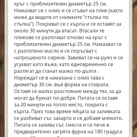
кръг с приблизителен диаметър 25 см.
Намазват се с олио и се сгъват на плик (както
може да видите от снимките "стъпка по
стъпка"). Покриват се с кърпа и се оставят за
около 30 минути да втасат. Втасали те
пликове се разточват отново на кръг с
приблизителен диаметър 25 см. Намазват се
с разтопено масло и се поръсват с
натрошеното сирене. Завиват се на руло и се
усукват като въже, като едновременно се
разтягат да станат малко по-дълги .
Нареждат се в намазана с олио тава с
диаметър 30 см. във форма на спирала.
Оставя се малко разстояние между тях, за да
могат да бухнат по-добре. Питата се оставя
за 20 минути на топло място, покрита с
кърпа. През това време яйцата за заливката
се разбиват със захарта и се добавя млякото.
Питата се залива със сместа и се пече в
предварително загрята фурна на 180 градуса