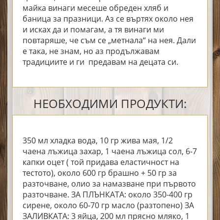
майка винаги месеше обреден хляб и
баница за празници. Аз се въртях около нея
и исках да и помагам, а тя винаги ми
повтаряше, че съм се „метнала“ на нея. Дали
е така, не знам, но аз продължавам
традициите и ги предавам на децата си.
НЕОБХОДИМИ ПРОДУКТИ:
350 мл хладка вода, 10 гр жива мая, 1/2
чаена лъжица захар, 1 чаена лъжица сол, 6-7
капки оцет ( той придава еластичност на
тестото), около 600 гр брашно + 50 гр за
разточване, олио за намазване при първото
разточване. ЗА ПЛЪНКАТА: около 350-400 гр
сирене, около 60-70 гр масло (разтопено) ЗА
ЗАЛИВКАТА: 3 яйца, 200 мл прясно мляко, 1