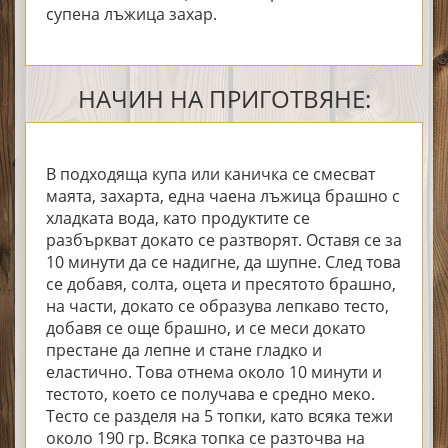
супена лъжица захар.
НАЧИН НА ПРИГОТВЯНЕ:
В подходяща купа или каничка се смесват
маята, захарта, една чаена лъжица брашно с
хладката вода, като продуктите се
разбъркват докато се разтворят. Оставя се за
10 минути да се надигне, да шупне. След това
се добавя, солта, оцета и пресятото брашно,
на части, докато се образува лепкаво тесто,
добавя се още брашно, и се меси докато
престане да лепне и стане гладко и
еластично. Това отнема около 10 минути и
тестото, което се получава е средно меко.
Тесто се разделя на 5 топки, като всяка тежи
около 190 гр. Всяка топка се разточва на