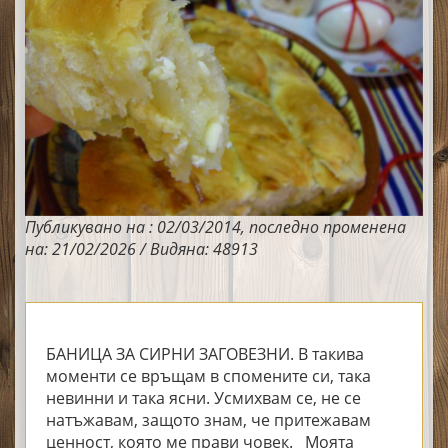
Публикувано на : 02/03/2014, последно променена
на: 21/02/2026 / Видяна: 48913
БАНИЦА ЗА СИРНИ ЗАГОВЕЗНИ. В такива
моменти се връщам в спомените си, така
невинни и така ясни. Усмихвам се, не се
натъжавам, защото знам, че притежавам
ценност, която ме прави човек. Моята