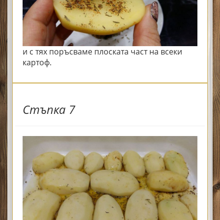
и с тях поръсваме плоската част на всеки
картоф.
Стъпка 7