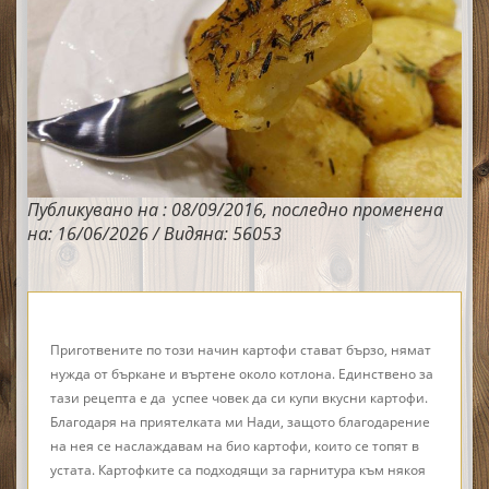
Публикувано на : 08/09/2016, последно променена
на: 16/06/2026 / Видяна: 56053
Приготвените по този начин картофи стават бързо, нямат
нужда от бъркане и въртене около котлона. Единствено з
а
тази рецепта е да успее човек да си купи вкусни картофи.
Благодаря на приятелката ми Нади, защото благодарение
на нея се наслаждавам на био картофи, които се топят в
устата. Картофките са п
одходящи за гарнитура към някоя