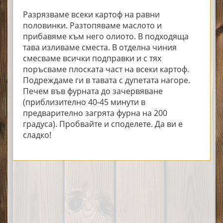
Разрязваме всеки картоф на равни
половинки. Разтопяваме маслото и
прибавяме към него олиото. В подходяща
тава изливаме сместа. В отделна чиния
смесваме всички подправки и с тях
поръсваме плоската част на всеки картоф.
Подреждаме ги в тавата с дупетата нагоре.
Печем във фурната до зачервяване
(приблизително 40-45 минути в
предварително загрята фурна на 200
градуса). Пробвайте и споделете. Да ви е
сладко!