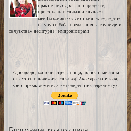
практични, с достъпни продукти,
приготвени и снимани лично от
мен.Вдъхновявам се от книги, тефтерите
на мама и баба, предавания...а там където
се чувствам несигурна - импровизирам!
Едно добро, което не струва нищо, но носи наистина
страхотен и положителен заряд! Ако харесвате това,
което правя, можете да ме подкрепите с дарение тук:
Блоговете, които следя