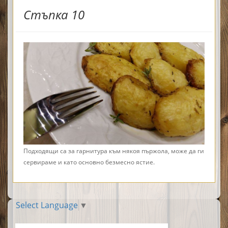
Стъпка 10
Подходящи са за гарнитура към някоя пържола, може да ги
сервираме и като основно безмесно ястие.
Select Language
▼