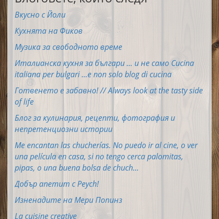
Вкусно с Йоли
Кухнята на Фиков
Музика за свободното време
Италианска кухня за българи ... и не само Cucina
italiana per bulgari ...e non solo blog di cucina
Готвенето е забавно! // Always look at the tasty side
of life
Блог за кулинария, рецепти, фотография и
непретенциозни истории
Me encantan las chucherías. No puedo ir al cine, o ver
una película en casa, si no tengo cerca palomitas,
pipas, o una buena bolsa de chuch...
Добър апетит с Peych!
Изненадите на Мери Попинз
La cuisine creative