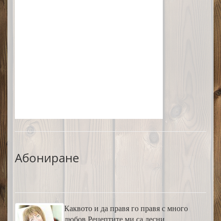
Абониране
Каквото и да правя го правя с много
любов.Рецептите ми са лесни,