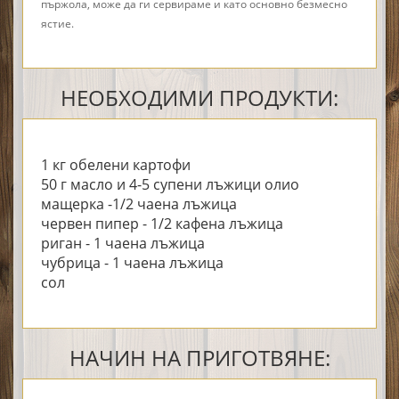
пържола, може да ги сервираме и като основно безмесно
ястие.
НЕОБХОДИМИ ПРОДУКТИ:
1 кг обелени картофи
50 г масло и 4-5 супени лъжици олио
мащерка -1/2 чаена лъжица
червен пипер - 1/2 кафена лъжица
риган - 1 чаена лъжица
чубрица - 1 чаена лъжица
сол
НАЧИН НА ПРИГОТВЯНЕ: