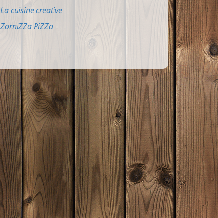
La cuisine creative
ZorniZZa PiZZa