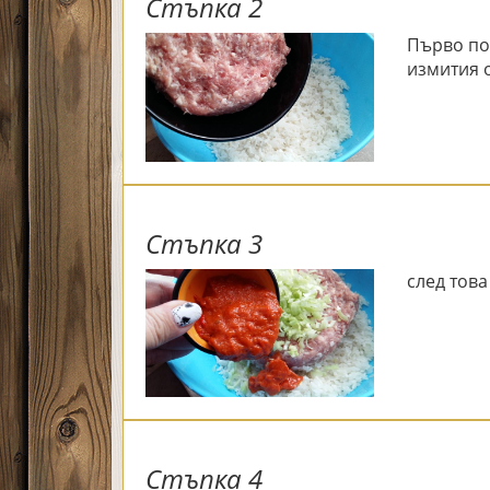
Стъпка 2
Първо по
измития 
Стъпка 3
след тов
Стъпка 4