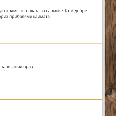
дготвяме плънката за сармите. Към добре
ориз прибавяме каймата
а нарязания праз