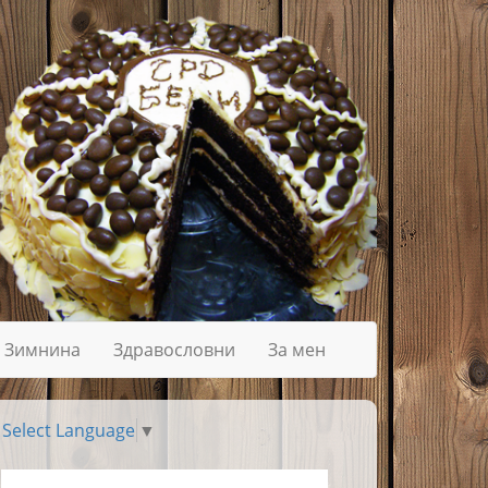
Зимнина
Здравословни
За мен
Select Language
▼