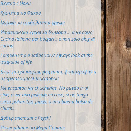
Вкусно с Йоли
Кухнята на Фиков
Музика за свободното време
Италианска кухня за българи ... и не само
Cucina italiana per bulgari ...e non solo blog di
cucina
Готвенето е забавно! // Always look at the
tasty side of life
Блог за кулинария, рецепти, фотография и
непретенциозни истории
Me encantan las chucherías. No puedo ir al
cine, o ver una película en casa, si no tengo
cerca palomitas, pipas, o una buena bolsa de
chuch...
Добър апетит с Peych!
Изненадите на Мери Попинз