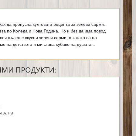
как да пропусна култовата рецепта за зелеви сарми. 
за по Коледа и Нова Година. Но и без да има повод 
еч пълен с вкусни зелеви сарми, а когато са по 
е на детството и ми става хубаво на душата...
МИ ПРОДУКТИ:
)
рязана