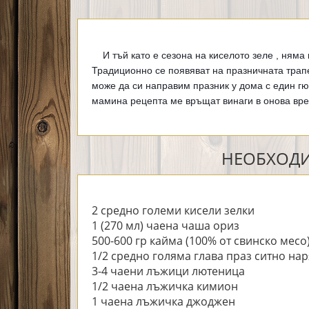
И тъй като е сезона на киселото зеле , няма 
Традиционно се появяват на празничната трапе
може да си направим празник у дома с един гюв
мамина рецепта ме връщат винаги в онова врем
НЕОБХОДИ
2 средно големи кисели зелки
1 (270 мл) чаена чаша ориз
500-600 гр кайма (100% от свинско месо
1/2 средно голяма глава праз ситно на
3-4 чаени лъжици лютеница
1/2 чаена лъжичка кимион
1 чаена лъжичка джоджен