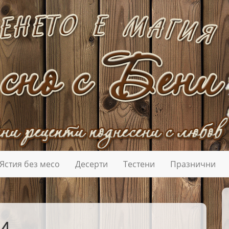
Ястия без месо
Десерти
Тестени
Празнични
И