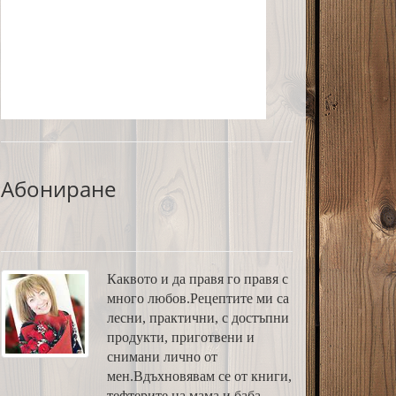
Абониране
Каквото и да правя го правя с
много любов.Рецептите ми са
лесни, практични, с достъпни
продукти, приготвени и
снимани лично от
мен.Вдъхновявам се от книги,
тефтерите на мама и баба,