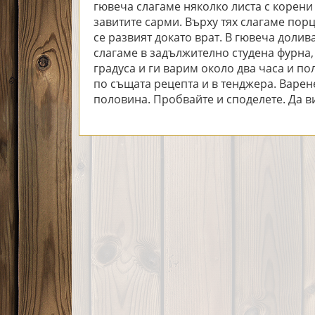
гювеча слагаме няколко листа с корени
завитите сарми. Върху тях слагаме порц
се развият докато врат. В гювеча долив
слагаме в задължително студена фурна,
градуса и ги варим около два часа и п
по същата рецепта и в тенджера. Варене
половина. Пробвайте и споделете. Да ви