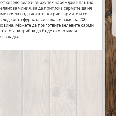
 от кисело зеле и върху тях нареждаме плътно
еланова чиния, за да притиска сармите да не
аме вряла вода докато покрие сармите и се
 след което фурната си я включваме на 200
оловина. Можете да приготвите зелевите сарми
то тогава трябва да бъде около час и
 е сладко!