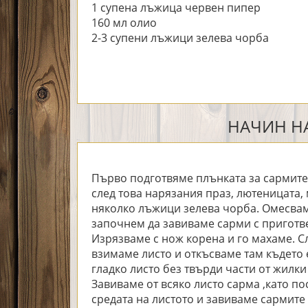
1 супена лъжица червен пипер
160 мл олио
2-3 супени лъжици зелева чорба
НАЧИН НА
Първо подготвяме плънката за сармите
след това нарязания праз, лютеницата,
няколко лъжици зелева чорба. Омесвам
започнем да завиваме сарми с приготве
Изрязваме с нож корена и го махаме. Сл
взимаме листо и откъсваме там където е
гладко листо без твърди части от жилки 
Завиваме от всяко листо сарма ,като п
средата на листото и завиваме сармите 