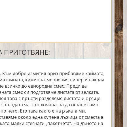
 ПРИГОТВЯНЕ:
. Към добре измития ориз прибавяме каймата,
 мазнината, кимиона, червения пипер и накрая
е всичко до еднородна смес. Преди да
ната смес си подготвяме листата от зелката.
ед това с пръсти разделяме листата и с ръце
 твърдата част от кочана, за да остане само
по него. Ето така както е на ръката ми.
оставяме около една супена лъжица от сместа в
като малки стегнати „пакетчета”. На дъното на