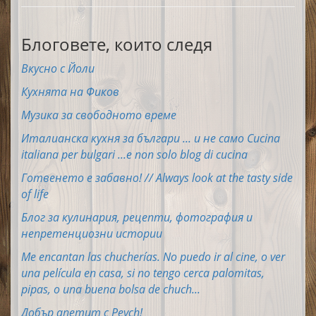
Блоговете, които следя
Вкусно с Йоли
Кухнята на Фиков
Музика за свободното време
Италианска кухня за българи ... и не само Cucina
italiana per bulgari ...e non solo blog di cucina
Готвенето е забавно! // Always look at the tasty side
of life
Блог за кулинария, рецепти, фотография и
непретенциозни истории
Me encantan las chucherías. No puedo ir al cine, o ver
una película en casa, si no tengo cerca palomitas,
pipas, o una buena bolsa de chuch...
Добър апетит с Peych!