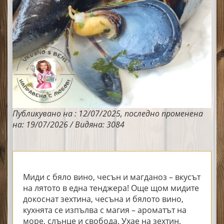
Публикувано на : 12/07/2025, последно променена
на: 19/07/2026 / Видяна: 3084
Миди с бяло вино, чесън и магданоз – вкусът
на лятото в една тенджера! Още щом мидите
докоснат зехтина, чесъна и бялото вино,
кухнята се изпълва с магия – ароматът на
море, слънце и свобода. Ухае на зехтин,