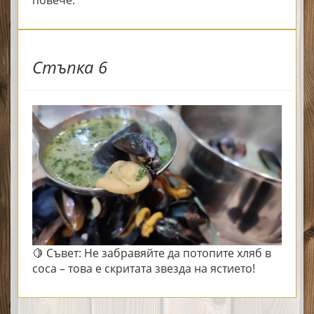
Стъпка 6
🍋 Съвет: Не забравяйте да потопите хляб в
соса – това е скритата звезда на ястието!