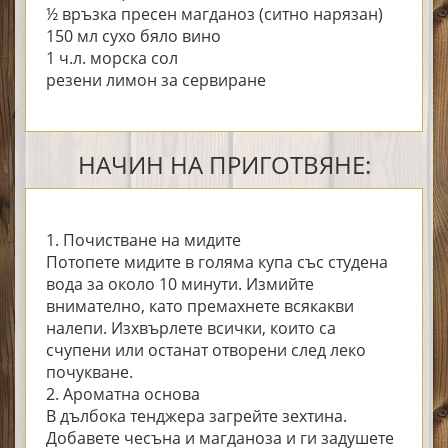
½ връзка пресен магданоз (ситно нарязан)
150 мл сухо бяло вино
1 ч.л. морска сол
резени лимон за сервиране
НАЧИН НА ПРИГОТВЯНЕ:
1. Почистване на мидите
Потопете мидите в голяма купа със студена
вода за около 10 минути. Измийте
внимателно, като премахнете всякакви
налепи. Изхвърлете всички, които са
счупени или останат отворени след леко
почукване.
2. Ароматна основа
В дълбока тенджера загрейте зехтина.
Добавете чесъна и магданоза и ги задушете