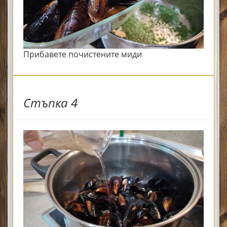
Прибавете почистените миди
Стъпка 4