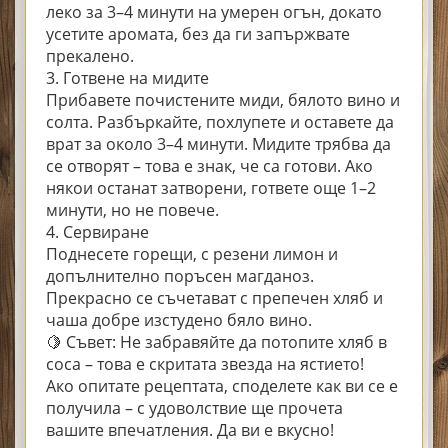
леко за 3–4 минути на умерен огън, докато
усетите аромата, без да ги запържвате
прекалено.
3. Готвене на мидите
Прибавете почистените миди, бялото вино и
солта. Разбъркайте, похлупете и оставете да
врат за около 3–4 минути. Мидите трябва да
се отворят – това е знак, че са готови. Ако
някои останат затворени, гответе още 1–2
минути, но не повече.
4. Сервиране
Поднесете горещи, с резени лимон и
допълнително поръсен магданоз.
Прекрасно се съчетават с препечен хляб и
чаша добре изстудено бяло вино.
🍋 Съвет: Не забравяйте да потопите хляб в
соса – това е скритата звезда на ястието!
Ако опитате рецептата, споделете как ви се е
получила – с удоволствие ще прочета
вашите впечатления. Да ви е вкусно!