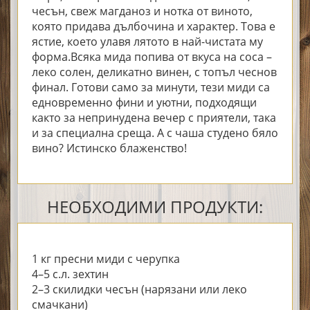
чесън, свеж магданоз и нотка от виното,
която придава дълбочина и характер. Това е
ястие, което улавя лятото в най-чистата му
форма.Всяка мида попива от вкуса на соса –
леко солен, деликатно винен, с топъл чеснов
финал. Готови само за минути, тези миди са
едновременно фини и уютни, подходящи
както за непринудена вечер с приятели, така
и за специална среща. А с чаша студено бяло
вино? Истинско блаженство!
НЕОБХОДИМИ ПРОДУКТИ:
1 кг пресни миди с черупка
4–5 с.л. зехтин
2–3 скилидки чесън (нарязани или леко
смачкани)