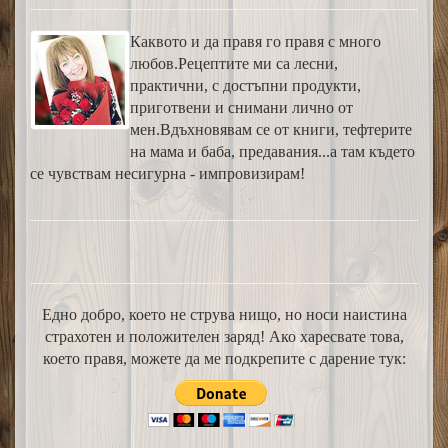
Каквото и да правя го правя с много
любов.Рецептите ми са лесни,
практични, с достъпни продукти,
приготвени и снимани лично от
мен.Вдъхновявам се от книги, тефтерите
на мама и баба, предавания...а там където
се чувствам несигурна - импровизирам!
Едно добро, което не струва нищо, но носи наистина
страхотен и положителен заряд! Ако харесвате това,
което правя, можете да ме подкрепите с дарение тук: