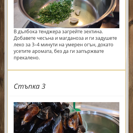
В дълбока тенджера загрейте зехтина.
Добавете чесъна и магданоза и ги задушете
леко за 3–4 минути на умерен огън, докато
усетите аромата, без да ги запържвате
прекалено.
Стъпка 3