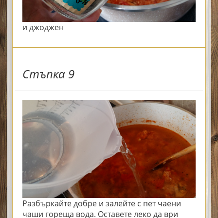
и джоджен
Стъпка 9
Разбъркайте добре и залейте с пет чаени
чаши гореща вода. Оставете леко да ври