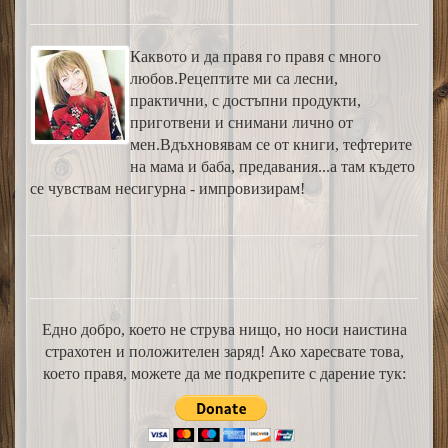
Каквото и да правя го правя с много
любов.Рецептите ми са лесни,
практични, с достъпни продукти,
приготвени и снимани лично от
мен.Вдъхновявам се от книги, тефтерите
на мама и баба, предавания...а там където
се чувствам несигурна - импровизирам!
Едно добро, което не струва нищо, но носи наистина
страхотен и положителен заряд! Ако харесвате това,
което правя, можете да ме подкрепите с дарение тук: