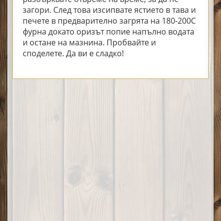
загори. След това изсипвате ястието в тава и
печете в предварително загрята на 180-200С
фурна докато оризът попие напълно водата
и остане на мазнина. Пробвайте и
споделете. Да ви е сладко!