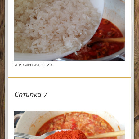
и измития ориз.
Стъпка 7