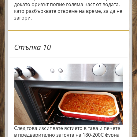
докато оризът попие голяма част от водата,
като разбърквате отвреме на време, за да не
загори.
Стъпка 10
След това изсипвате ястието в тава и печете
в предварително загрята на 180-200С фурна