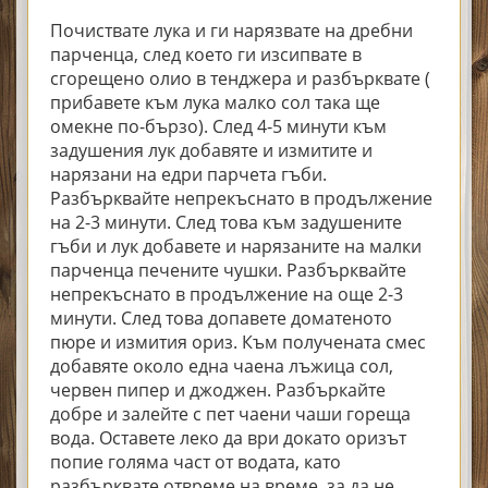
Почиствате лука и ги нарязвате на дребни
парченца, след което ги изсипвате в
сгорещено олио в тенджера и разбърквате (
прибавете към лука малко сол така ще
омекне по-бързо). След 4-5 минути към
задушения лук добавяте и измитите и
нарязани на едри парчета гъби.
Разбърквайте непрекъснато в продължение
на 2-3 минути. След това към задушените
гъби и лук добавете и нарязаните на малки
парченца печените чушки. Разбърквайте
непрекъснато в продължение на още 2-3
минути. След това допавете доматеното
пюре и измития ориз. Към получената смес
добавяте около една чаена лъжица сол,
червен пипер и джоджен. Разбъркайте
добре и залейте с пет чаени чаши гореща
вода. Оставете леко да ври докато оризът
попие голяма част от водата, като
разбърквате отвреме на време, за да не