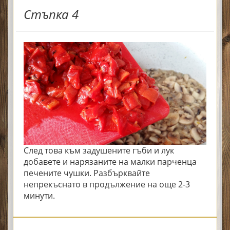
Стъпка 4
След това към задушените гъби и лук
добавете и нарязаните на малки парченца
печените чушки. Разбърквайте
непрекъснато в продължение на още 2-3
минути.