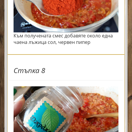
Към получената смес добавяте около една
чаена лъжица сол, червен пипер
Стъпка 8