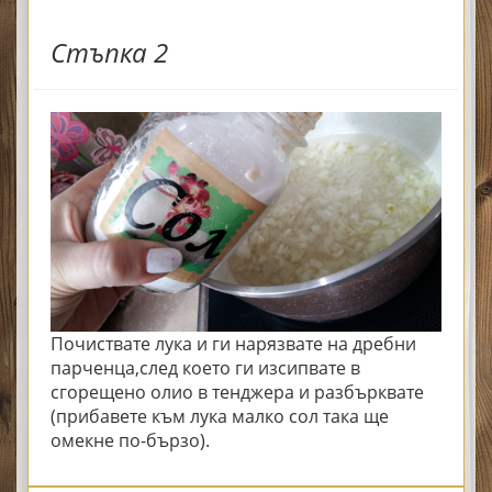
Стъпка 2
Почиствате лука и ги нарязвате на дребни
парченца,след което ги изсипвате в
сгорещено олио в тенджера и разбърквате
(прибавете към лука малко сол така ще
омекне по-бързо).