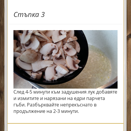
Стъпка 3
След 4-5 минути към задушения лук добавяте
и измитите и нарязани на едри парчета
гъби. Разбърквайте непрекъснато в
продължение на 2-3 минути.