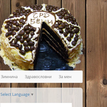
Зимнина
Здравословни
За мен
Select Language
▼