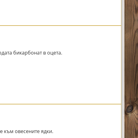
одата бикарбонат в оцета.
е към овесените ядки.