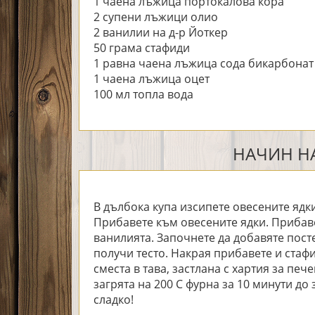
1 чаена лъжица портокалова кора
2 супени лъжици олио
2 ванилии на д-р Йоткер
50 грама стафиди
1 равна чаена лъжица сода бикарбонат
1 чаена лъжица оцет
100 мл топла вода
НАЧИН НА
В дълбока купа изсипете овесените ядки
Прибавете към овесените ядки. Прибаве
ванилията. Започнете да добавяте пост
получи тесто. Накрая прибавете и стаф
сместа в тава, застлана с хартия за пе
загрята на 200 С фурна за 10 минути до 
сладко!