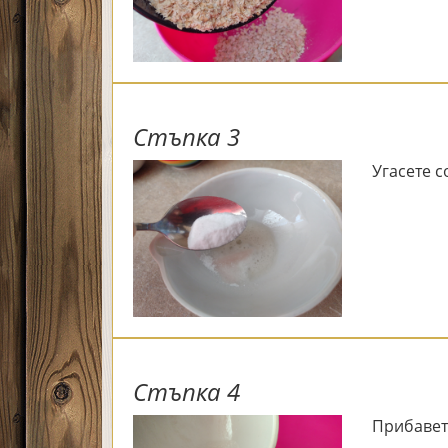
Стъпка 3
Угасете с
Стъпка 4
Прибавет