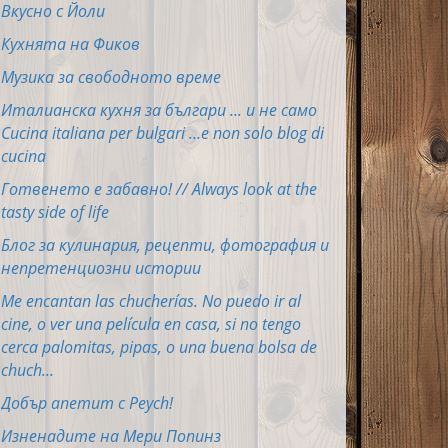
Вкусно с Йоли
Кухнята на Фиков
Музика за свободното време
Италианска кухня за българи ... и не само
Cucina italiana per bulgari ...e non solo blog di
cucina
Готвенето е забавно! // Always look at the
tasty side of life
Блог за кулинария, рецепти, фотография и
непретенциозни истории
Me encantan las chucherías. No puedo ir al
cine, o ver una película en casa, si no tengo
cerca palomitas, pipas, o una buena bolsa de
chuch...
Добър апетит с Peych!
Изненадите на Мери Попинз