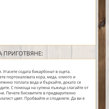
 ПРИГОТВЯНЕ:
. Угасете содата бикарбонат в оцета.
те портокаловата кора, меда, олиото и
епенно топлата вода и бъркайте, докато се
идите. С помоща на супена лъжица слагайте от
чене. Печете бисквитите в предварително
златист цвят. Пробвайте и споделете. Да ви е