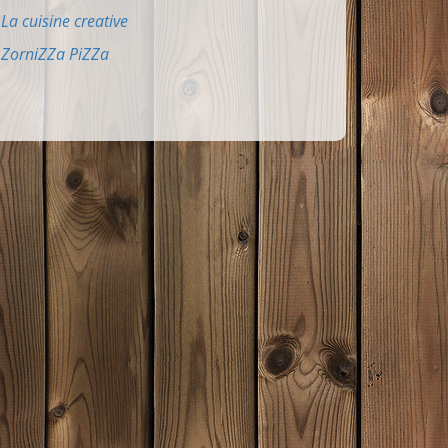
La cuisine creative
ZorniZZa PiZZa