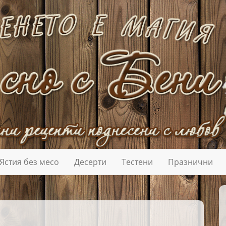
Ястия без месо
Десерти
Тестени
Празнични
С