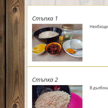
Стъпка 1
Необходи
Стъпка 2
В дълбока