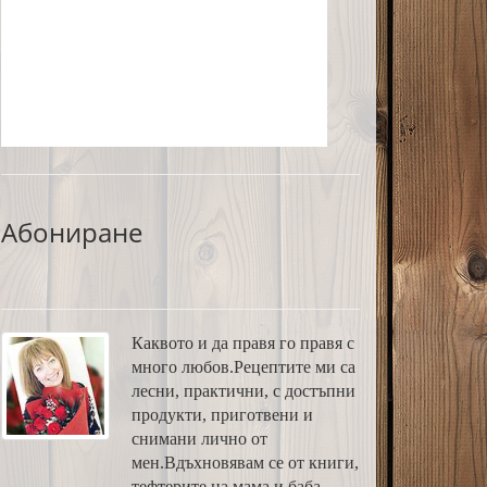
Абониране
Каквото и да правя го правя с
много любов.Рецептите ми са
лесни, практични, с достъпни
продукти, приготвени и
снимани лично от
мен.Вдъхновявам се от книги,
тефтерите на мама и баба,