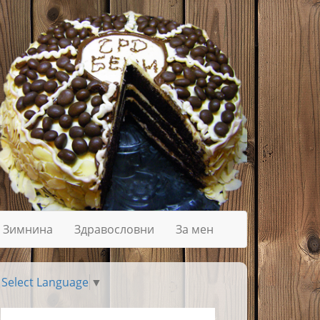
Зимнина
Здравословни
За мен
Select Language
▼