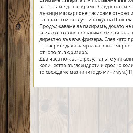
Взимаме изварата и я поставяме във б
започваме да пасираме. След като сме
лъжици маскарпоне пасираме отново и
на прах - в моя случай с вкус на Шокол
Продължаваме да пасираме, докато не и
всичко е готово поставяме сместа във
директно във във фризера. След като п
проверете дали замръзва равномерно. Р
отново във фризера.
Два часа по-късно резултатът е уникалн
количество въглехидрати и средно коли
то свеждаме мазнините до минимум.) Пр