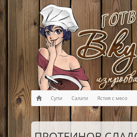
Супи
Салати
Ястия с месо
ПРОТЕИНОВ СЛАД