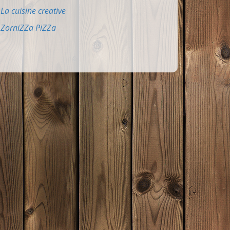
La cuisine creative
ZorniZZa PiZZa