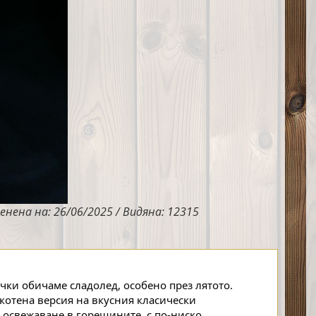
енена на: 26/06/2025 / Видяна: 12315
ки обичаме сладолед, особено през лятото. 
котена версия на вкусния класически 
 освежаване в горещините, с по-ниско 