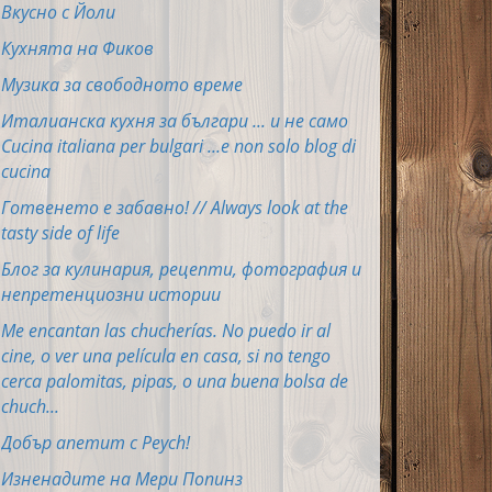
Вкусно с Йоли
Кухнята на Фиков
Музика за свободното време
Италианска кухня за българи ... и не само
Cucina italiana per bulgari ...e non solo blog di
cucina
Готвенето е забавно! // Always look at the
tasty side of life
Блог за кулинария, рецепти, фотография и
непретенциозни истории
Me encantan las chucherías. No puedo ir al
cine, o ver una película en casa, si no tengo
cerca palomitas, pipas, o una buena bolsa de
chuch...
Добър апетит с Peych!
Изненадите на Мери Попинз