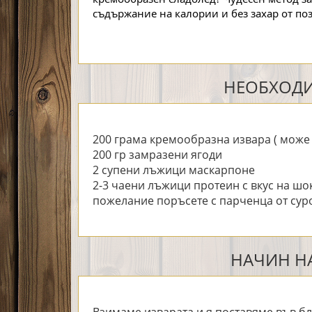
съдържание на калории и без захар от по
НЕОБХОДИ
200 грама кремообразна извара ( може
200 гр замразени ягоди
2 супени лъжици маскарпоне
2-3 чаени лъжици протеин с вкус на шо
пожелание поръсете с парченца от сур
НАЧИН НА