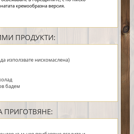
знатата кремообразна версия.
МИ ПРОДУКТИ:
 да използвате нискомаслена)
колад
ов бадем
 ПРИГОТВЯНЕ: