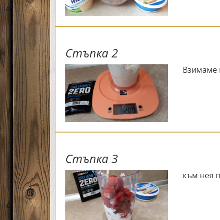
Стъпка 2
Взимаме 
Стъпка 3
към нея 