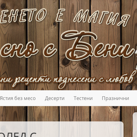
Ястия без месо
Десерти
Тестени
Празнични
ОЛЕД С