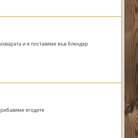
изварата и я поставяме във блендер
прибавяме ягодите