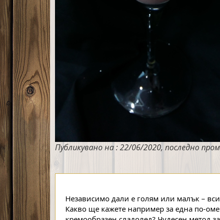
Публикувано на : 22/06/2020, последно пром
Независимо дали е голям или малък – всич
Какво ще кажете например за една по-оме
кремообразен сладолед? Чудесен метод за