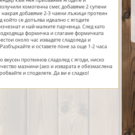
лендер към нея прибавяме ягодите и
 получили хомогенна смес добавяме 2 супени
 накрая добавяме 2-3 чаени лъжици протеин
ад който се допълва идеално с ягодите
зчезнат и най-малките парченца. След като
 подходяща формичка и слагаме формичката
рестои около час извадете сладоледа и
азбъркайте и оставете поне за още 1-2 часа
о вкусен протеинов сладолед с ягоди, ниско
чество мазнини (ако и изварата е обезмаслена
обвайте и споделете. Да ви е сладко!