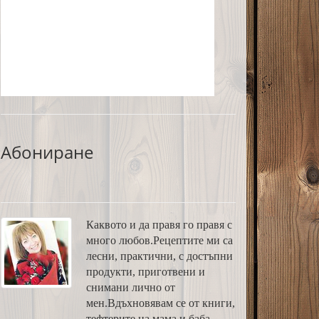
Абониране
Каквото и да правя го правя с
много любов.Рецептите ми са
лесни, практични, с достъпни
продукти, приготвени и
снимани лично от
мен.Вдъхновявам се от книги,
тефтерите на мама и баба,