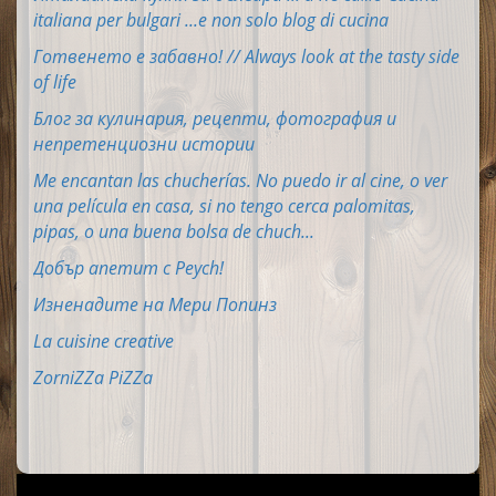
italiana per bulgari ...e non solo blog di cucina
Готвенето е забавно! // Always look at the tasty side
of life
Блог за кулинария, рецепти, фотография и
непретенциозни истории
Me encantan las chucherías. No puedo ir al cine, o ver
una película en casa, si no tengo cerca palomitas,
pipas, o una buena bolsa de chuch...
Добър апетит с Peych!
Изненадите на Мери Попинз
La cuisine creative
ZorniZZa PiZZa