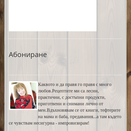
Абониране
Каквото и да правя го правя с много
любов.Рецептите ми са лесни,
практични, с достъпни продукти,
приготвени и снимани лично от
мен.Вдъхновявам се от книги, тефтерите
на мама и баба, предавания...а там където
се чувствам несигурна - импровизирам!