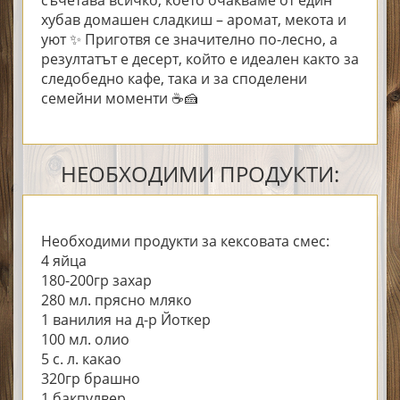
хубав домашен сладкиш – аромат, мекота и
уют ✨ Приготвя се значително по-лесно, а
резултатът е десерт, който е идеален както за
следобедно кафе, така и за споделени
семейни моменти ☕🍰
НЕОБХОДИМИ ПРОДУКТИ:
Необходими продукти за кексовата смес:
4 яйца
180-200гр захар
280 мл. прясно мляко
1 ванилия на д-р Йоткер
100 мл. олио
5 с. л. какао
320гр брашно
1 бакпулвер