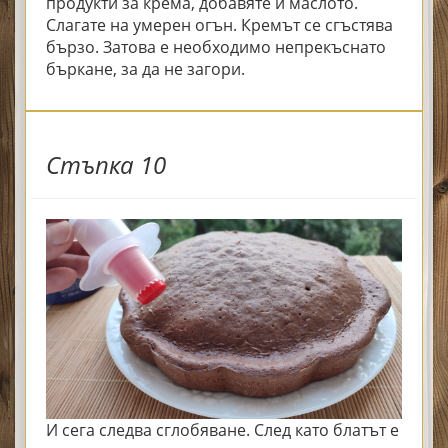
продукти за крема, добавяте и маслото.
Слагате на умерен огън. Кремът се сгъстява
бързо. Затова е необходимо непрекъснато
бъркане, за да не загори.
Стъпка 10
И сега следва сглобяване. След като блатът е