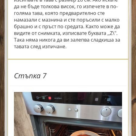
да не бъде толкова висок, го изпечете в по-
голяма тава, която предварително сте
намазали с мазнина и сте поръсили с малко
брашно и с пръст по средата. Както може да
видите от снимката, изписвате буквата ,,Z\".
Така няма никога да ви залепва сладкиша за
тавата след изпичане.
Стъпка 7