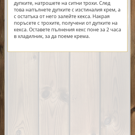
дупките, натрошете на ситни трохи. След
това напълнете дупките с изстиналия крем, а
с остатъка от него залейте кекса. Накрая
поръсете с трохите, получени от дупките на
кекса. Оставете пълнения кекс поне за 2 часа
в хладилник, за да поеме крема.