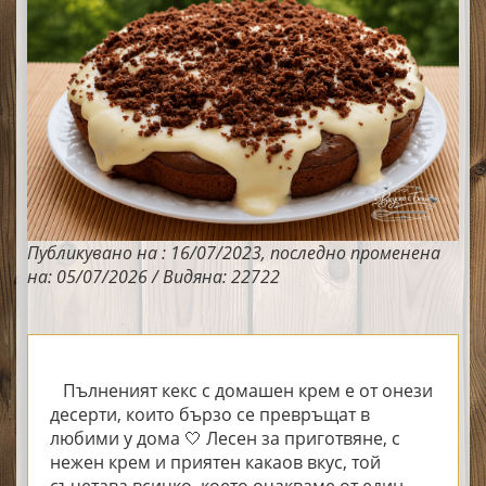
Публикувано на : 16/07/2023, последно променена
на: 05/07/2026 / Видяна: 22722
Пълненият кекс с домашен крем е от онези
десерти, които бързо се превръщат в
любими у дома 🤍 Лесен за приготвяне, с
нежен крем и приятен какаов вкус, той
съчетава всичко, което очакваме от един