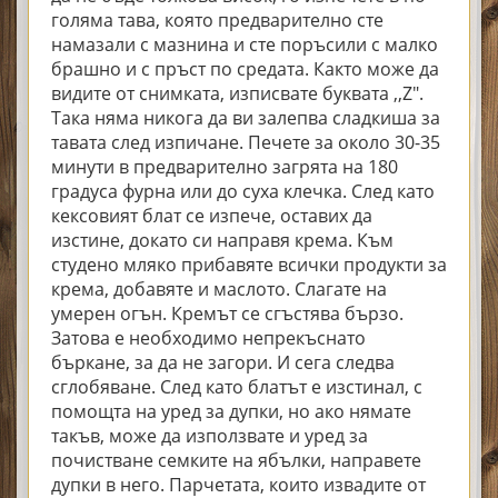
голяма тава, която предварително сте
намазали с мазнина и сте поръсили с малко
брашно и с пръст по средата. Както може да
видите от снимката, изписвате буквата ,,Z".
Така няма никога да ви залепва сладкиша за
тавата след изпичане. Печете за около 30-35
минути в предварително загрята на 180
градуса фурна или до суха клечка. След като
кексовият блат се изпече, оставих да
изстине, докато си направя крема. Към
студено мляко прибавяте всички продукти за
крема, добавяте и маслото. Слагате на
умерен огън. Кремът се сгъстява бързо.
Затова е необходимо непрекъснато
бъркане, за да не загори. И сега следва
сглобяване. След като блатът е изстинал, с
помощта на уред за дупки, но ако нямате
такъв, може да използвате и уред за
почистване семките на ябълки, направете
дупки в него. Парчетата, които извадите от