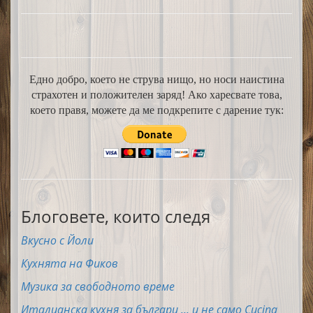
Едно добро, което не струва нищо, но носи наистина
страхотен и положителен заряд! Ако харесвате това,
което правя, можете да ме подкрепите с дарение тук:
Блоговете, които следя
Вкусно с Йоли
Кухнята на Фиков
Музика за свободното време
Италианска кухня за българи ... и не само Cucina