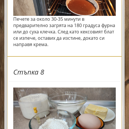
Печете за около 30-35 минути в
предварително загрята на 180 градуса фурна
или до суха клечка. След като кексовият блат
се изпече, оставих да изстине, докато си
направя крема.
Стъпка 8