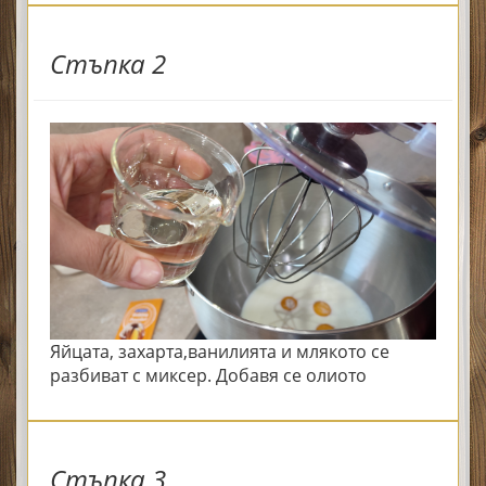
Стъпка 2
Яйцата, захарта,ванилията и млякото се
разбиват с миксер. Добавя се олиото
Стъпка 3