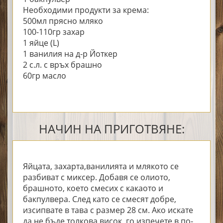
Необходими продукти за крема:
500мл прясно мляко
100-110гр захар
1 яйце (L)
1 ванилия на д-р Йоткер
2 с.л. с връх брашно
60гр масло
НАЧИН НА ПРИГОТВЯНЕ:
Яйцата, захарта,ванилията и млякото се
разбиват с миксер. Добавя се олиото,
брашното, което смесих с какаото и
бакпулвера. След като се смесят добре,
изсипвате в тава с размер 28 см. Ако искате
да не бъде толкова висок, го изпечете в по-