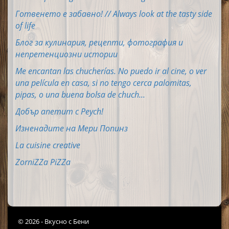
Готвенето е забавно! // Always look at the tasty side
of life
Блог за кулинария, рецепти, фотография и
непретенциозни истории
Me encantan las chucherías. No puedo ir al cine, o ver
una película en casa, si no tengo cerca palomitas,
pipas, o una buena bolsa de chuch...
Добър апетит с Peych!
Изненадите на Мери Попинз
La cuisine creative
ZorniZZa PiZZa
© 2026 - Вкусно с Бени