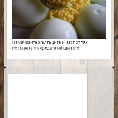
Намачкайте жълтъците и част от тях
поставете по средата на цветето.