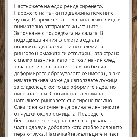
Настържете на едро ренде сиренето.
Нарежете на тънки по дължина печените
чушки. Разрежете на половина всяко яйце и
внимателно отстранете жълтъците.
Започваме с подредбата на салата. В
подходяща чиния сложете в едната
половина два различни по големина
рингове (намажете ги отвътрещната страна
с малко мазнина, като по този начин след
това ще ги отстраните по лесно без да
деформирате образувалата се цифра) , а ако
нямате такива може да използвате лъжица
за сладолед с която ще оформите идеално
цифрата осем. С помощта на лъжица
напълнете ринговете със сирене плътно.
След това започнете да овивате лентичките
от чушки около осмицата. Подредете
белтъците във вид на цвете с отрязаната
част надолу и добавете като стебло зелените
пера от лука. Намачкайте жълтъците и част