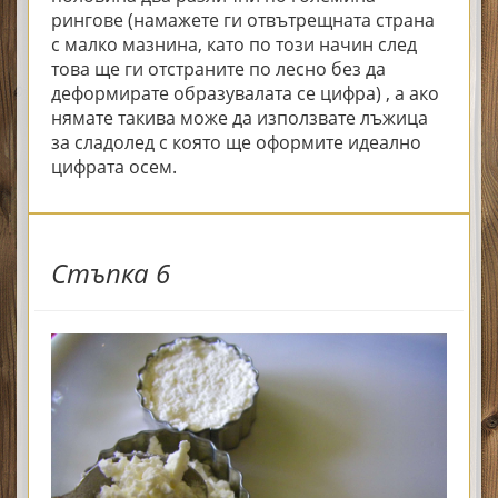
рингове (намажете ги отвътрещната страна
с малко мазнина, като по този начин след
това ще ги отстраните по лесно без да
деформирате образувалата се цифра) , а ако
нямате такива може да използвате лъжица
за сладолед с която ще оформите идеално
цифрата осем.
Стъпка 6