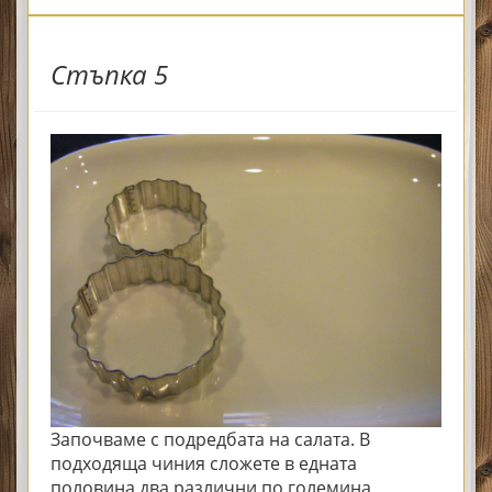
Стъпка 5
Започваме с подредбата на салата. В
подходяща чиния сложете в едната
половина два различни по големина