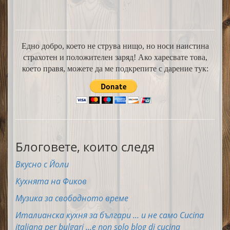
Едно добро, което не струва нищо, но носи наистина
страхотен и положителен заряд! Ако харесвате това,
което правя, можете да ме подкрепите с дарение тук:
Блоговете, които следя
Вкусно с Йоли
Кухнята на Фиков
Музика за свободното време
Италианска кухня за българи ... и не само Cucina
italiana per bulgari ...e non solo blog di cucina