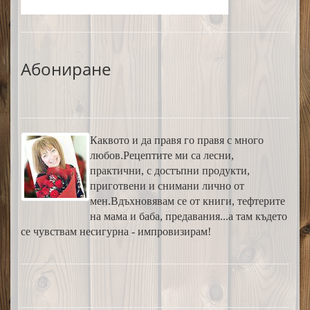
Абониране
Каквото и да правя го правя с много
любов.Рецептите ми са лесни,
практични, с достъпни продукти,
приготвени и снимани лично от
мен.Вдъхновявам се от книги, тефтерите
на мама и баба, предавания...а там където
се чувствам несигурна - импровизирам!