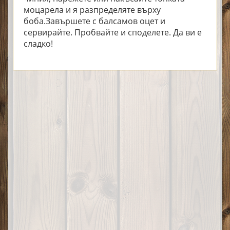
моцарела и я разпределяте върху
боба.Завършете с балсамов оцет и
сервирайте. Пробвайте и споделете. Да ви е
сладко!