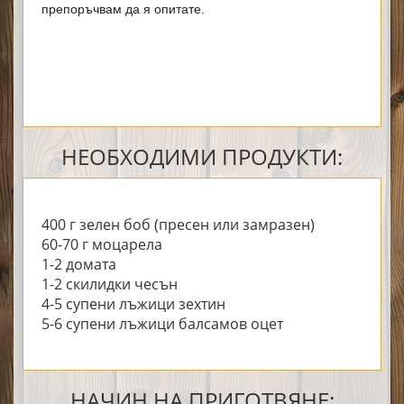
препоръчвам да я опитате.
НЕОБХОДИМИ ПРОДУКТИ:
400 г зелен боб (пресен или замразен)
60-70 г моцарела
1-2 доматa
1-2 скилидки чесън
4-5 супени лъжици зехтин
5-6 супени лъжици балсамов оцет
НАЧИН НА ПРИГОТВЯНЕ: