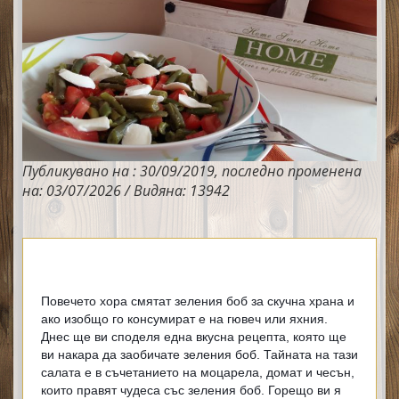
Публикувано на : 30/09/2019, последно променена
на: 03/07/2026 / Видяна: 13942
Повечето хора смятат зеления боб за скучна храна и 
ако изобщо го консумират е на гювеч или яхния. 
Днес ще ви споделя една вкусна рецепта, която ще 
ви накара да заобичате зеления боб. Тайната на тази 
салата е в съчетанието на моцарела, домат и чесън, 
които правят чудеса със зеления боб. Горещо ви я 