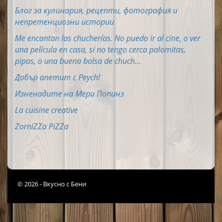
Блог за кулинария, рецепти, фотография и
непретенциозни истории
Me encantan las chucherías. No puedo ir al cine, o ver
una película en casa, si no tengo cerca palomitas,
pipas, o una buena bolsa de chuch...
Добър апетит с Peych!
Изненадите на Мери Попинз
La cuisine creative
ZorniZZa PiZZa
© 2026 - Вкусно с Бени