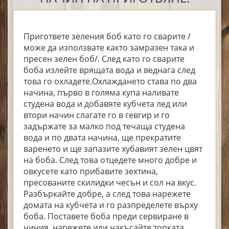
Пригответе зеления боб като го сварите /
може да използвате както замразен така и
пресен зелен боб/. След като го сварите
боба излейте врящата вода и веднага след
това го охладете.Охлаждането става по два
начина, първо в голяма купа наливате
студена вода и добавяте кубчета лед или
втори начин слагате го в гевгир и го
задържате за малко под течаща студена
вода и по двата начина, ще прекратите
варенето и ще запазите хубавият зелен цвят
на боба. След това отцедете много добре и
овкусете като прибавите зехтина,
пресованите скилидки чесън и сол на вкус.
Разбъркайте добре, а след това нарежете
домата на кубчета и го разпределете върху
боба. Поставете боба преди сервиране в
чиния, нарежете или накъсайте топката