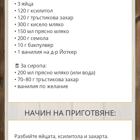
• 3 яйца
• 120 г ксилитол
• 120 г тръстикова захар
• 300 г кисело мляко
• 150 мл прясно мляко
• 200 г семола
• 10 г бакпулвер
• 1 ванилия на д-р Йоткер
🧾 За сиропа:
• 200 мл прясно мляко (или вода)
• 70–80 г тръстикова захар
• ванилия по желание
НАЧИН НА ПРИГОТВЯНЕ:
Разбийте яйцата, ксилитола и захарта.