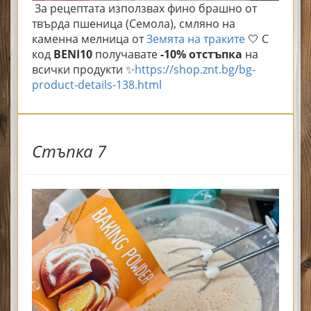
За рецептата използвах ф
ино брашно от
твърда пшеница (Семола), смляно на
каменна мелница
от
Земята на траките
🤍 С
код
BENI10
получавате
-10% отстъпка
на
всички продукти ✨
https://shop.znt.bg/bg-
product-details-138.html
Стъпка 7