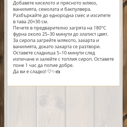
Добавете киселото и прясното мляко,
ванилията, семолата и бакпулвера.
Разбъркайте до еднородна смес и изсипете
в тава 20×30 см.
Печете в предварително загрята на 180°C
фурна около 25–30 минути до златист цвят.
За сиропа загрейте млякото, захарта и
ванилията, докато захарта се разтвори.
Оставете сладкиша 5–10 минути след
изпичане и залейте с топлия сироп. Оставете
поне 1 час да попие добре.
Да ви е сладко! 🤍✨🍰