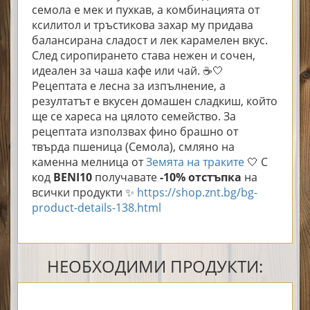
семола е мек и пухкав, а комбинацията от
ксилитол и тръстикова захар му придава
балансирана сладост и лек карамелен вкус.
След сиропирането става нежен и сочен,
идеален за чаша кафе или чай. ☕🤍
Рецептата е лесна за изпълнение, а
резултатът е вкусен домашен сладкиш, който
ще се хареса на цялото семейство.
За
рецептата използвах ф
ино брашно от
твърда пшеница (Семола), смляно на
каменна мелница
от
Земята на траките
🤍 С
код
BENI10
получавате
-10% отстъпка
на
всички продукти ✨
https://shop.znt.bg/bg-
product-details-138.html
НЕОБХОДИМИ ПРОДУКТИ: