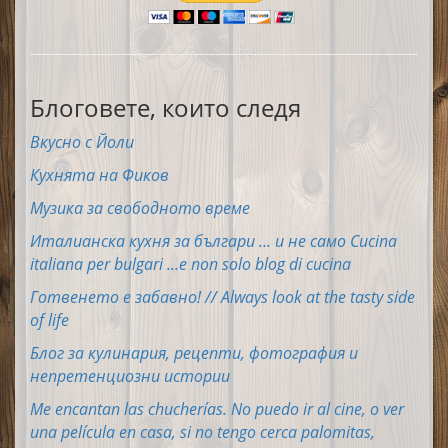
Блоговете, които следя
Вкусно с Йоли
Кухнята на Фиков
Музика за свободното време
Италианска кухня за българи ... и не само Cucina
italiana per bulgari ...e non solo blog di cucina
Готвенето е забавно! // Always look at the tasty side
of life
Блог за кулинария, рецепти, фотография и
непретенциозни истории
Me encantan las chucherías. No puedo ir al cine, o ver
una película en casa, si no tengo cerca palomitas,