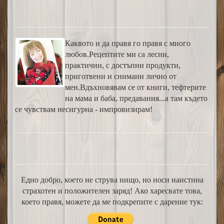
Каквото и да правя го правя с много
любов.Рецептите ми са лесни,
практични, с достъпни продукти,
приготвени и снимани лично от
мен.Вдъхновявам се от книги, тефтерите
на мама и баба, предавания...а там където
се чувствам несигурна - импровизирам!
Едно добро, което не струва нищо, но носи наистина
страхотен и положителен заряд! Ако харесвате това,
което правя, можете да ме подкрепите с дарение тук: