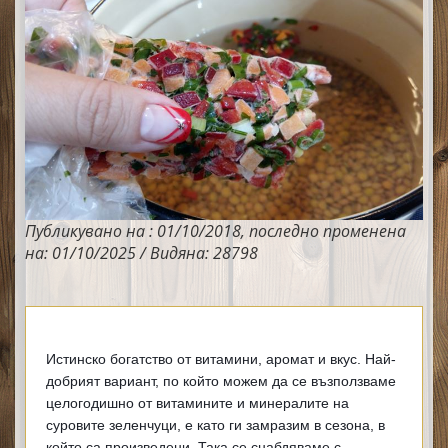
Публикувано на : 01/10/2018, последно променена
на: 01/10/2025 / Видяна: 28798
Истинско богатство от витамини, аромат и вкус. Най-
добрият вариант, по който можем да се възползваме 
целогодишно от витамините и минералите на 
суровите зеленчуци, е като ги замразим в сезона, в 
който са произведени. Така се снабдяваме с 