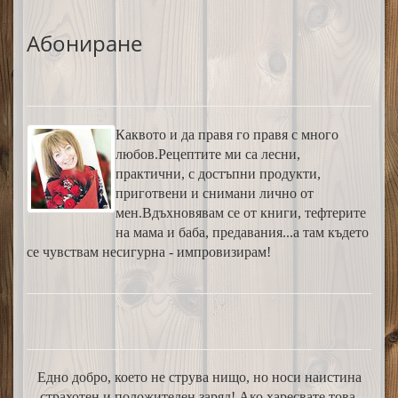
Абониране
Каквото и да правя го правя с много
любов.Рецептите ми са лесни,
практични, с достъпни продукти,
приготвени и снимани лично от
мен.Вдъхновявам се от книги, тефтерите
на мама и баба, предавания...а там където
се чувствам несигурна - импровизирам!
Едно добро, което не струва нищо, но носи наистина
страхотен и положителен заряд! Ако харесвате това,