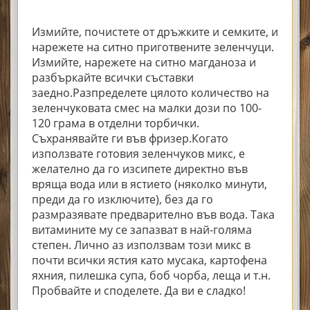
Измийте, почистете от дръжките и семките, и
нарежете на ситно приготвените зеленчуци.
Измийте, нарежете на ситно магданоза и
разбъркайте всички съставки
заедно.Разпределете цялото количество на
зеленчуковата смес на малки дози по 100-
120 грама в отделни торбички.
Съхранявайте ги във фризер.Когато
използвате готовия зеленчуков микс, е
желателно да го изсипете директно във
вряща вода или в ястието (няколко минути,
преди да го изключите), без да го
размразявате предварително във вода. Така
витамините му се запазват в най-голяма
степен. Лично аз използвам този микс в
почти всички ястия като мусака, картофена
яхния, пилешка супа, боб чорба, леща и т.н.
Пробвайте и споделете. Да ви е сладко!