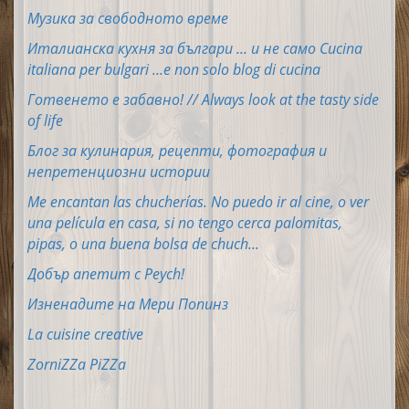
Музика за свободното време
Италианска кухня за българи ... и не само Cucina
italiana per bulgari ...e non solo blog di cucina
Готвенето е забавно! // Always look at the tasty side
of life
Блог за кулинария, рецепти, фотография и
непретенциозни истории
Me encantan las chucherías. No puedo ir al cine, o ver
una película en casa, si no tengo cerca palomitas,
pipas, o una buena bolsa de chuch...
Добър апетит с Peych!
Изненадите на Мери Попинз
La cuisine creative
ZorniZZa PiZZa