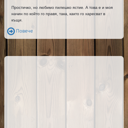
Простичко, но любимо пилешко ястие. А това е и моя 
начин по който го правя, така, както го харесват в 
къщи. 
Повече