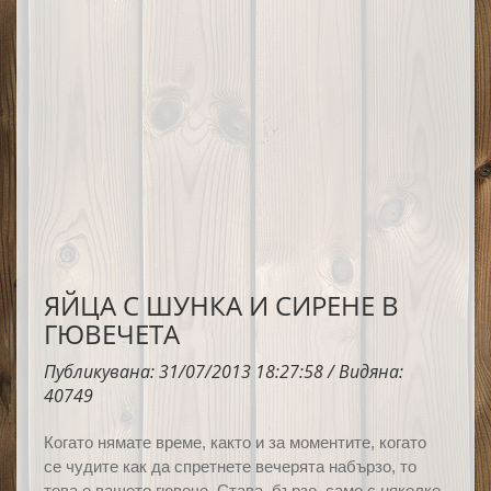
ЯЙЦА С ШУНКА И СИРЕНЕ В
ГЮВЕЧЕТА
Публикувана: 31/07/2013 18:27:58 / Видяна:
40749
Когато нямате време,
както и за моментите, когато
се чудите как да спретнете
вечерята набързо, то
това е вашето гювече. Става, бързо, само с няколко