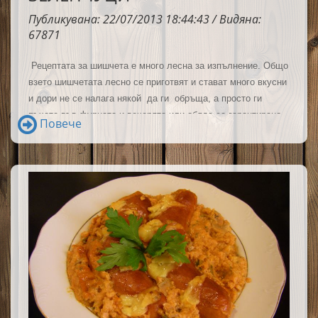
Публикувана: 22/07/2013 18:44:43 / Видяна:
67871
Рецептата за шишчета е много лесна за изпълнение. Общо
взето шишчетата лесно се приготвят и стават много вкусни
и дори не се налага някой да ги обръща, а просто ги
пъхате във фурната и вечерята или обяда са гарантирано
Повече
вкусни!