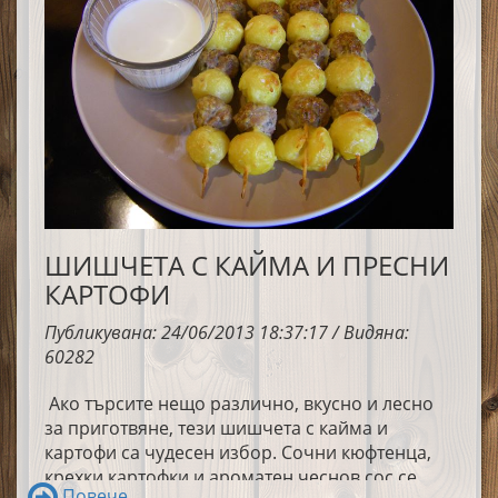
ШИШЧЕТА С КАЙМА И ПРЕСНИ
КАРТОФИ
Публикувана: 24/06/2013 18:37:17 / Видяна:
60282
Ако търсите нещо различно, вкусно и лесно
за приготвяне, тези шишчета с кайма и
картофи са чудесен избор. Сочни кюфтенца,
крехки картофки и ароматен чеснов сос се
Повече