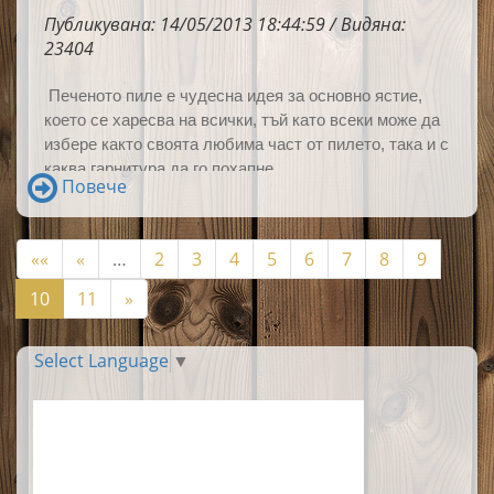
Публикувана: 14/05/2013 18:44:59 / Видяна:
23404
Печеното пиле е чудесна идея за основно ястие,
което се харесва на всички, тъй като всеки може да
избере както своята любима част от пилето, така и с
каква гарнитура да го похапне.
Повече
««
«
…
2
3
4
5
6
7
8
9
10
11
»
Select Language
▼