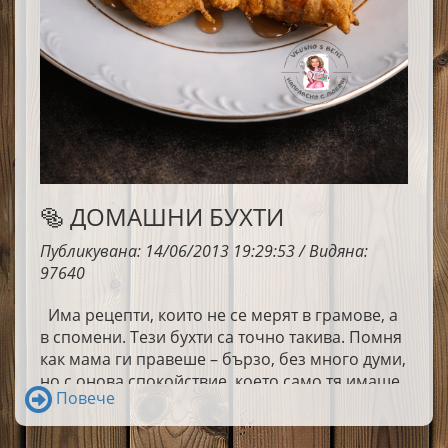
🥯 ДОМАШНИ БУХТИ
Публикувана: 14/06/2013 19:29:53 / Видяна:
97640
Има рецепти, които не се мерят в грамове, а
в спомени. Тези бухти са точно такива. Помня
как мама ги правеше – бързо, без много думи,
но с онова спокойствие, което само тя имаше.
Повече
Купата на масата, мирисът на загрято олио и
онова нетърпеливо надничане в тигана…
дали вече са бухнали. Бухтите се надуваха