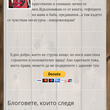
приготвени и снимани лично от
мен.Вдъхновявам се от книги, тефтерите
на мама и баба, предавания...а там където
се чувствам несигурна - импровизирам!
Едно добро, което не струва нищо, но носи наистина
страхотен и положителен заряд! Ако харесвате това,
което правя, можете да ме подкрепите с дарение тук:
Блоговете, които следя