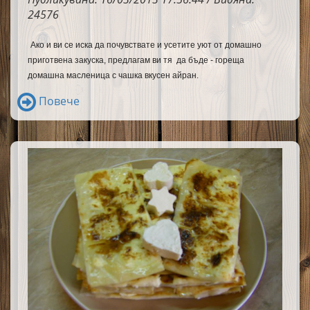
24576
Ако и ви се иска да почувствате и усетите уют от домашно
приготвена закуска, предлагам ви тя да бъде - гореща
домашна масленица с чашка вкусен айран.
Повече