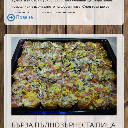
а децата ви със сигурност с огромно желание ще бъдат ваши 
помощници в изрязването на формичките. След това ще се 
насладите заедно на чудесния им вкус.
Повече
БЪРЗА ПЪЛНОЗЪРНЕСТА ПИЦА