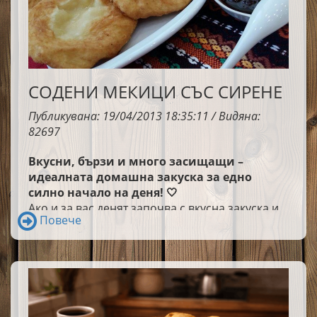
СОДЕНИ МЕКИЦИ СЪС СИРЕНЕ
Публикувана: 19/04/2013 18:35:11 / Видяна:
82697
Вкусни, бързи и много засищащи –
идеалната домашна закуска за едно
силно начало на деня! 🤍
Ако и за вас денят започва с вкусна закуска и
Повече
добро настроение, отделете само 30 минути,
пригответе тези пухкави содени мекици със
сирене и зарадвайте всички у дома. Сигурна
съм, че ще изчезнат още докато са топли!