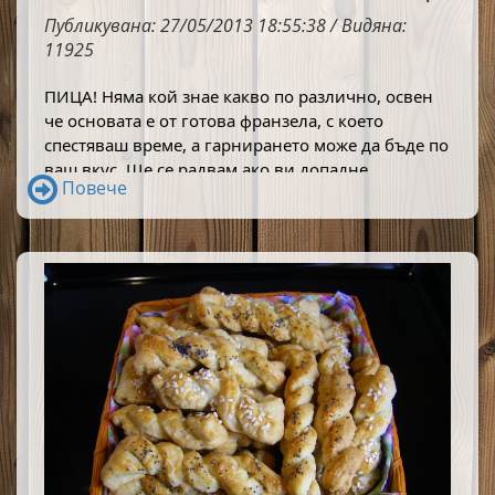
Публикувана: 27/05/2013 18:55:38 / Видяна:
11925
ПИЦА! Няма кой знае какво по различно, освен 
че основата е от готова франзела, с което 
спестяваш време, а гарнирането може да бъде по 
ваш вкус. Ще се радвам ако ви допадне.
Повече