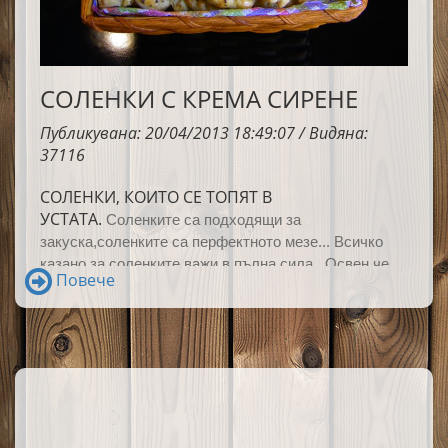
СОЛЕНКИ С КРЕМА СИРЕНЕ
Публикувана: 20/04/2013 18:49:07 / Видяна:
37116
СОЛЕНКИ, КОИТО СЕ ТОПЯТ В
УСТАТА.
Соленките са подходящи за
закуска,с
оленките са перфектното мезе...
Всичко
казано за соленките важи в пълна сила.
Освен че
Повече
са универсална храна, бързите соленки с крема
сирене се приготвят наистина бързо и много лесно.