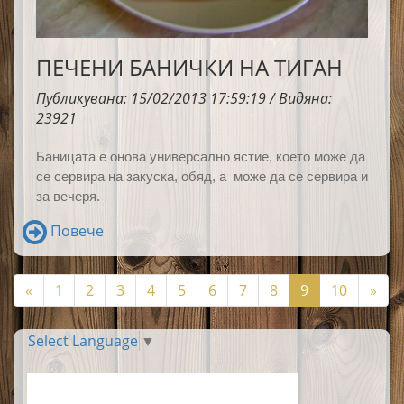
ПЕЧЕНИ БАНИЧКИ НА ТИГАН
Публикувана: 15/02/2013 17:59:19 / Видяна:
23921
Баницата е онова универсално ястие, което може да
се сервира на закуска, обяд, а може да се сервира и
за вечеря.
Повече
«
1
2
3
4
5
6
7
8
9
10
»
Select Language
▼