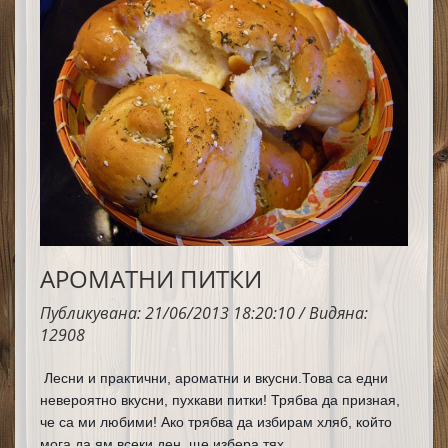
АРОМАТНИ ПИТКИ
Публикувана: 21/06/2013 18:20:10 / Видяна:
12908
Лесни и практични, ароматни и вкусни.
Това са едни 
невероятно вкусни, пухкави питки! Трябва да призная, 
че са ми любими! Ако трябва да избирам хляб, който 
мога да ям всеки ден, ще избера тях.