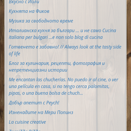
Вкусно с Йоли
Кухнята на Фиков
Музика за свободното време
Италианска кухня за българи ... и не само Cucina
italiana per bulgari ...e non solo blog di cucina
Готвенето е забавно! // Always look at the tasty side
of life
Блог за кулинария, рецепти, фотография и
непретенциозни истории
Me encantan las chucherías. No puedo ir al cine, o ver
una película en casa, si no tengo cerca palomitas,
pipas, o una buena bolsa de chuch...
Добър апетит с Peych!
Изненадите на Мери Попинз
La cuisine creative