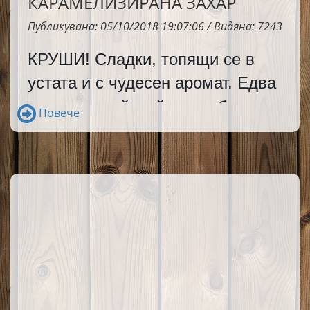
КАРАМЕЛИЗИРАНА ЗАХАР
Публикувана: 05/10/2018 19:07:06 / Видяна: 7243
КРУШИ! Сладки, топящи се в 
устата и с чудесен аромат. Едва 
ли има някой, който не обича 
Повече
круши. Ако искате да съхраните 
този спомен през цялата година 
направете сладко от круши. Не е 
трудно. Опитайте. Ще останете 
очаровани и доволни.