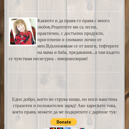
Каквото и да правя го правя с много
любов.Рецептите ми са лесни,
практични, с достъпни продукти,
приготвени и снимани лично от
мен.Вдъхновявам се от книги, тефтерите
на мама и баба, предавания...а там където
се чувствам несигурна - импровизирам!
Едно добро, което не струва нищо, но носи наистина
страхотен и положителен заряд! Ако харесвате това,
което правя, можете да ме подкрепите с дарение тук: