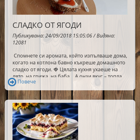
СЛАДКО ОТ ЯГОДИ
Публикувана: 24/09/2018 15:05:06 / Видяна:
12081
Спомнете си аромата, който изпълваше дома,
когато на котлона бавно къкреше домашното
сладко от ягоди. 🍓 Цялата кухня ухаеше на
лято, на грижа, на баба… А онзи вкус – топла
Повече
филия, намазана с щедра лъжица сладко…
Помните ли го? Тази рецепта – извадена от
пожълтелите тефтери на баба – е моят начин
да върна времето назад. Нека заедно събудим
спомените и вкусовете, които топлят сърцето.
❤️