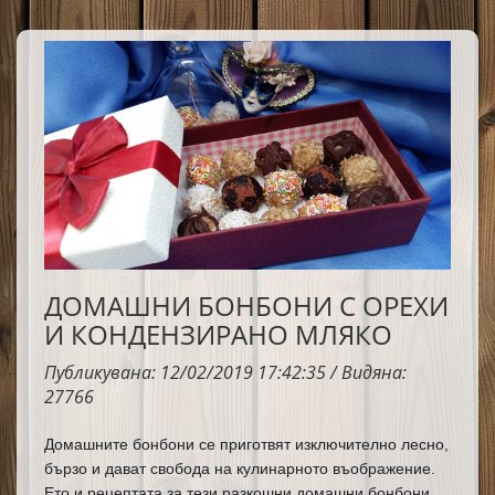
ме връщат винаги в онова време на детството и ми 
става хубаво на душата...
ДОМАШНИ БОНБОНИ С ОРЕХИ
И КОНДЕНЗИРАНО МЛЯКО
Публикувана: 12/02/2019 17:42:35 / Видяна:
27766
Домашните бонбони се приготвят изключително лесно, 
бързо и дават свобода на кулинарното въображение. 
Ето и рецептата за тези разкошни домашни бонбони, 