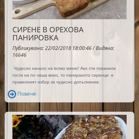
СИРЕНЕ В ОРЕХОВА
ПАНИРОВКА
Публикувана: 22/02/2018 18:00:46 / Видяна:
16646
Ч
удесно начало на всяко меню!
Ако сте поканили
гости на по чаша вино, то панираното сиренце е
правилният избор за чудесно допълнение.
Повече