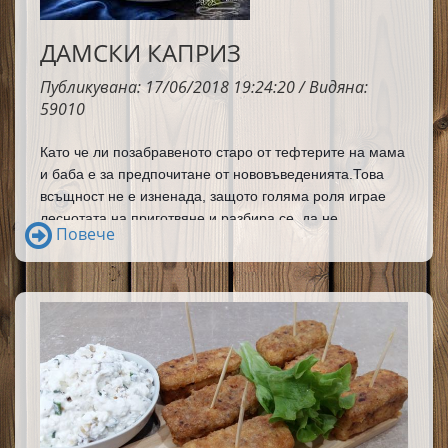
ДАМСКИ КАПРИЗ
Публикувана: 17/06/2018 19:24:20 / Видяна:
59010
Като че ли позабравеното старо от тефтерите на мама 
и баба е за предпочитане от нововъведенията.Това 
всъщност не е изненада, защото голяма роля играе 
леснотата на приготвяне и разбира се, да не 
Повече
забравяме най-важното – добре познатият вкус, от 
който ти става мило и се завръщаш към спомени от 
безгрижно детство.