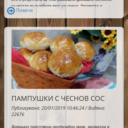
съчетали вълшебния вкус на орехи, бисквитка и 
Повече
кондензирано мляко. Оттук нататък започват хилядите 
възможности за творчество.
ПАМПУШКИ С ЧЕСНОВ СОС
Публикувана: 20/01/2019 10:46:24 / Видяна:
22676
Домашно приготвени необичайно меки, ароматни и 