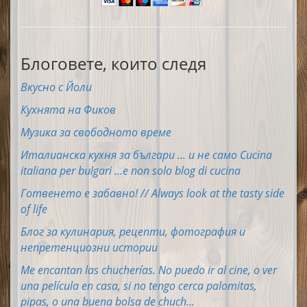
Блоговете, които следя
Вкусно с Йоли
Кухнята на Фиков
Музика за свободното време
Италианска кухня за българи ... и не само Cucina
italiana per bulgari ...e non solo blog di cucina
Готвенето е забавно! // Always look at the tasty side
of life
Блог за кулинария, рецепти, фотография и
непретенциозни истории
Me encantan las chucherías. No puedo ir al cine, o ver
una película en casa, si no tengo cerca palomitas,
pipas, o una buena bolsa de chuch...