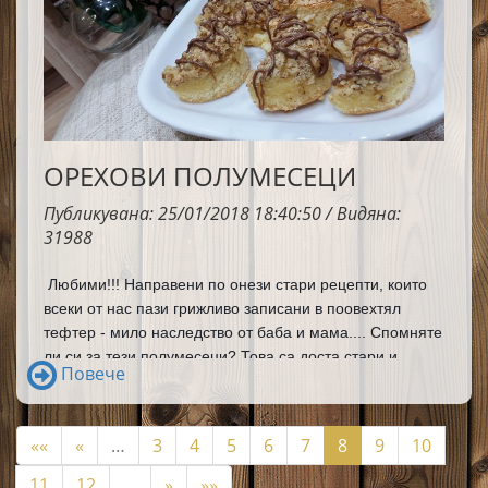
ОРЕХОВИ ПОЛУМЕСЕЦИ
Публикувана: 25/01/2018 18:40:50 / Видяна:
31988
Любими!!! Направени по онези стари рецепти, които 
всеки от нас пази грижливо записани в поовехтял 
тефтер - мило наследство от баба и мама.... Спомняте 
ли си за тези полумесеци? Това са доста стари и 
Повече
познати домашни сладкиши, които бях позабравила. 
Те ме връщат там някъде в детството, когато с малко 
продукти и много любов мама правеше домът уютен с 
««
«
…
3
4
5
6
7
8
9
10
уханието на домашни сладки. 
11
12
…
»
»»