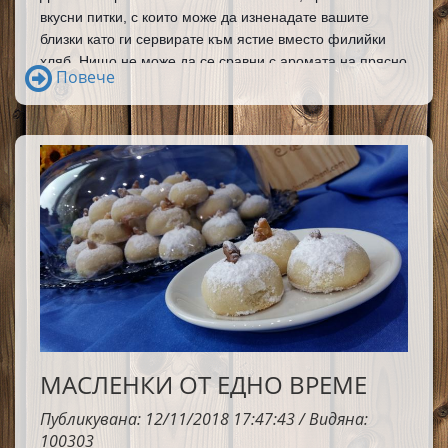
вкусни питки, с които може да изненадате вашите 
близки като ги сервирате към ястие вместо филийки 
хляб. Нищо не може да се сравни с аромата на прясно 
Повече
изпечени питки, особено когато са излезли изпод 
твоите ръце.
МАСЛЕНКИ ОТ ЕДНО ВРЕМЕ
Публикувана: 12/11/2018 17:47:43 / Видяна:
100303