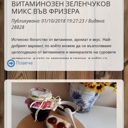
ВИТАМИНОЗЕН ЗЕЛЕНЧУКОВ
МИКС ВЪВ ФРИЗЕРА
Публикувана: 01/10/2018 19:27:23 / Видяна:
28828
Истинско богатство от витамини, аромат и вкус. Най-
добрият вариант, по който можем да се възползваме 
целогодишно от витамините и минералите на суровите 
зеленчуци, е като ги замразим в сезона, в който са 
Повече
произведени. Така се снабдяваме с торбичка "здраве" 
за зимата и избягваме консумацията на нитрати в 
зеленчуците, отгледани в изкуствени 
условия.Направете си домашен зеленчуков микс, който 
да ви бъде под ръка по всяко време от годината. 
Нуждаете се само от няколко продукта.