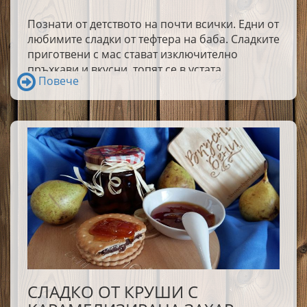
Познати от детството на почти всички. Едни от
любимите сладки от тефтера на баба. Сладките
приготвени с мас стават изключително
пръхкави и вкусни, топят се в устата.
Повече
СЛАДКО ОТ КРУШИ С