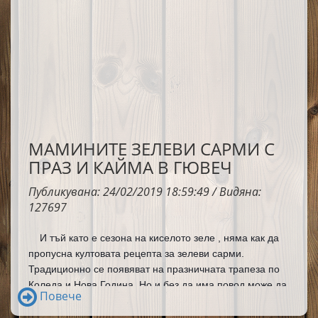
МАМИНИТЕ ЗЕЛЕВИ САРМИ С
ПРАЗ И КАЙМА В ГЮВЕЧ
Публикувана: 24/02/2019 18:59:49 / Видяна:
127697
И тъй като е сезона на киселото зеле , няма как да 
пропусна култовата рецепта за зелеви сарми. 
Традиционно се появяват на празничната трапеза по 
Коледа и Нова Година. Но и без да има повод може да 
Повече
си направим празник у дома с един гювеч пълен с 
вкусни зелеви сарми, а когато са по мамина рецепта 