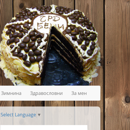
Зимнина
Здравословни
За мен
Select Language
▼