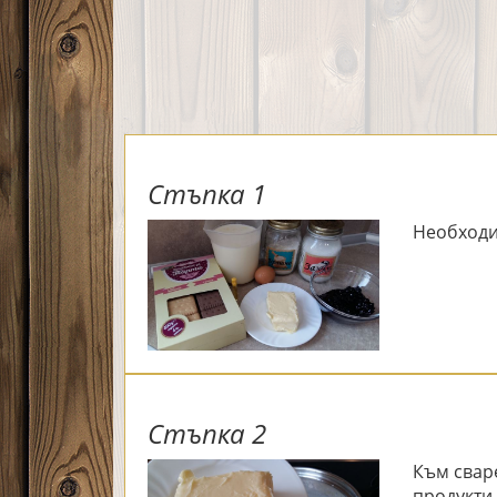
Стъпка 1
Необходи
Стъпка 2
Към свар
продукти 