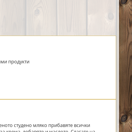
ми продукти
еното студено мляко прибавяте всички
за крема, добавяте и маслото. Слагате на