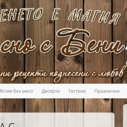
Ястия без месо
Десерти
Тестени
Празнични
А С