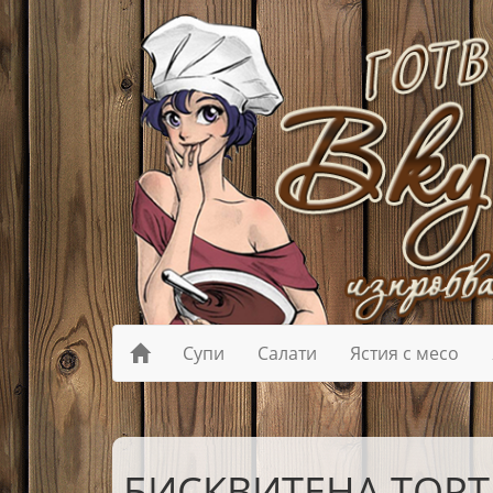
Супи
Салати
Ястия с месо
БИСКВИТЕНА ТОРТ