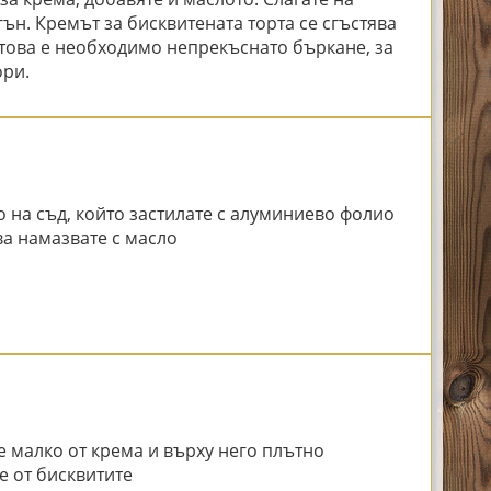
ън. Кремът за бисквитената торта се сгъстява
атова е необходимо непрекъснато бъркане, за
ори.
 на съд, който застилате с алуминиево фолио
ва намазвате с масло
е малко от крема и върху него плътно
е от бисквитите