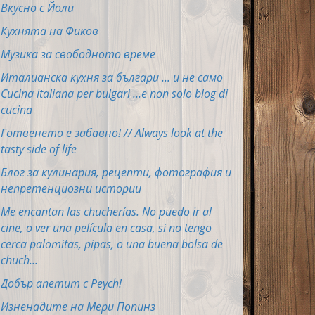
Вкусно с Йоли
Кухнята на Фиков
Музика за свободното време
Италианска кухня за българи ... и не само
Cucina italiana per bulgari ...e non solo blog di
cucina
Готвенето е забавно! // Always look at the
tasty side of life
Блог за кулинария, рецепти, фотография и
непретенциозни истории
Me encantan las chucherías. No puedo ir al
cine, o ver una película en casa, si no tengo
cerca palomitas, pipas, o una buena bolsa de
chuch...
Добър апетит с Peych!
Изненадите на Мери Попинз