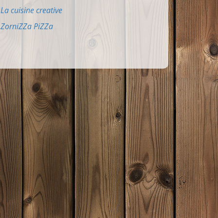
La cuisine creative
ZorniZZa PiZZa