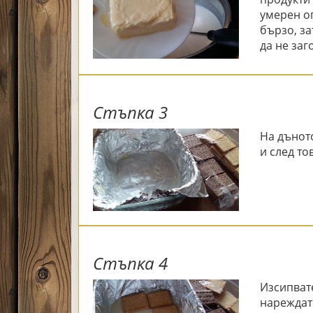
умерен ог
бързо, з
да не заг
Стъпка 3
На дъното
и след то
Стъпка 4
Изсипват
нареждат