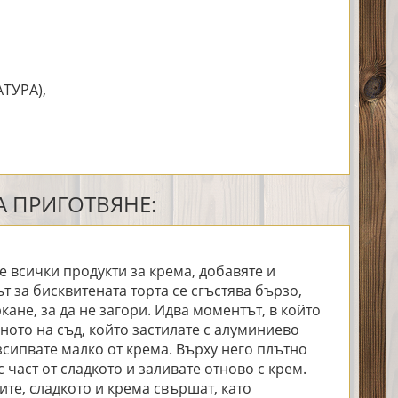
ТУРА),
 ПРИГОТВЯНЕ:
 всички продукти за крема, добавяте и
т за бисквитената торта се сгъстява бързо,
ане, за да не загори. Идва моментът, в който
ното на съд, който застилате с алуминиево
зсипвате малко от крема. Върху него плътно
 част от сладкото и заливате отново с крем.
ите, сладкото и крема свършат, като