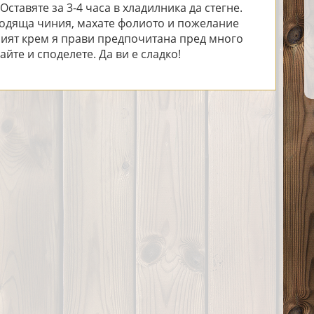
ставяте за 3-4 часа в хладилника да стегне.
одяща чиния, махате фолиото и пожелание
ният крем я прави предпочитана пред много
йте и споделете. Да ви е сладко!