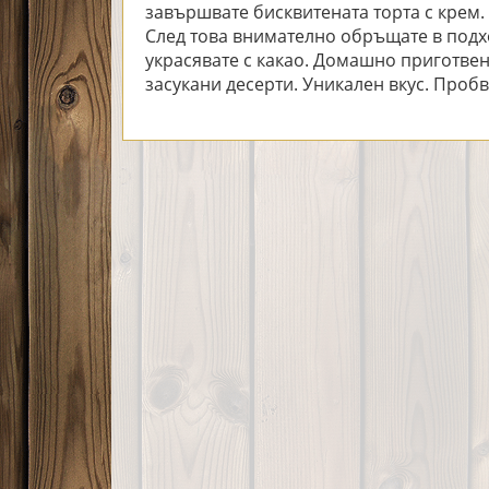
завършвате бисквитената торта с крем. О
След това внимателно обръщате в подх
украсявате с какао. Домашно приготве
засукани десерти. Уникален вкус. Пробва