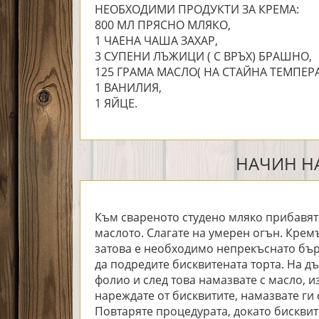
НЕОБХОДИМИ ПРОДУКТИ ЗА КРЕМА:
800 МЛ ПРЯСНО МЛЯКО,
1 ЧАЕНА ЧАША ЗАХАР,
3 СУПЕНИ ЛЪЖИЦИ ( С ВРЪХ) БРАШНО,
125 ГРАМА МАСЛО( НА СТАЙНА ТЕМПЕРА
1 ВАНИЛИЯ,
1 ЯЙЦЕ.
НАЧИН НА
Към свареното студено мляко прибавяте
маслото. Слагате на умерен огън. Кремъ
затова е необходимо непрекъснато бърк
да подредите бисквитената торта. На дъ
фолио и след това намазвате с масло, и
нареждате от бисквитите, намазвате ги с
Повтаряте процедурата, докато бисквит