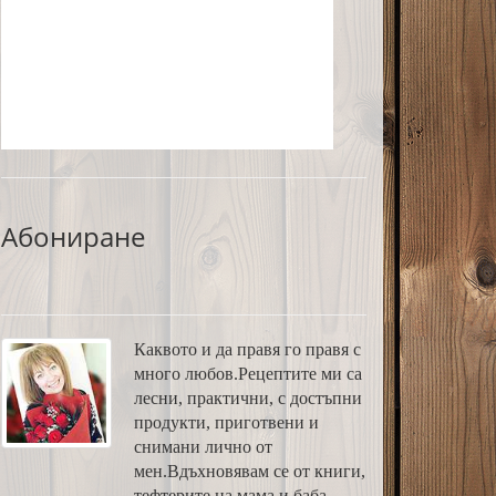
Абониране
Каквото и да правя го правя с
много любов.Рецептите ми са
лесни, практични, с достъпни
продукти, приготвени и
снимани лично от
мен.Вдъхновявам се от книги,
тефтерите на мама и баба,