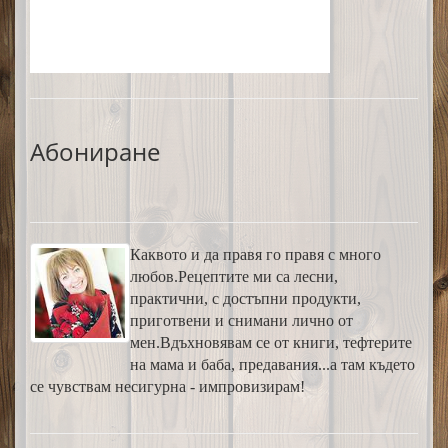
Абониране
Каквото и да правя го правя с много
любов.Рецептите ми са лесни,
практични, с достъпни продукти,
приготвени и снимани лично от
мен.Вдъхновявам се от книги, тефтерите
на мама и баба, предавания...а там където
се чувствам несигурна - импровизирам!