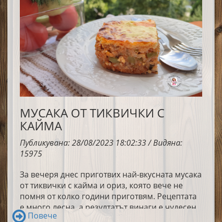
форма.Всяка мида попива от вкуса на соса –
леко солен, деликатно винен, с топъл чеснов
финал. Готови само за минути, тези миди са
едновременно фини и уютни, подходящи
както за непринудена вечер с приятели, така и
за специална среща. А с чаша студено бяло
вино? Истинско блаженство!
МУСАКА ОТ ТИКВИЧКИ С
КАЙМА
Публикувана: 28/08/2023 18:02:33 / Видяна:
15975
За вечеря днес приготвих най-вкусната мусака
от тиквички с кайма и ориз, която вече не
помня от колко години приготвям. Рецептата
е много лесна, а резултатът винаги е чудесен.
Повече
Много обичаме това ястие у дома. Лично аз