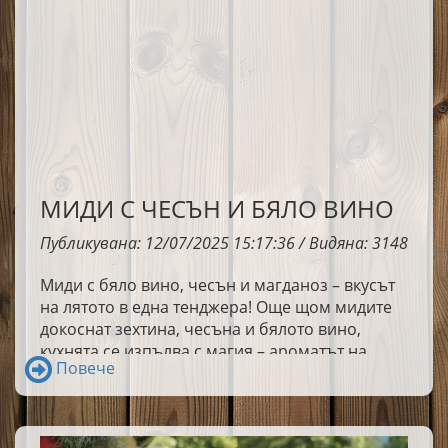
МИДИ С ЧЕСЪН И БЯЛО ВИНО
Публикувана: 12/07/2025 15:17:36 / Видяна: 3148
Миди с бяло вино, чесън и магданоз – вкусът
на лятото в една тенджера! Още щом мидите
докоснат зехтина, чесъна и бялото вино,
кухнята се изпълва с магия – ароматът на
Повече
море, слънце и свобода. Ухае на зехтин,
чесън, свеж магданоз и нотка от виното, която
придава дълбочина и характер. Това е ястие,
което улавя лятото в най-чистата му