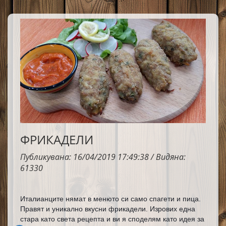
ФРИКАДЕЛИ
Публикувана: 16/04/2019 17:49:38 / Видяна:
61330
Италианците нямат в менюто си само спагети и пица. 
Правят и уникално вкусни фрикадели. Изрових една 
стара като света рецепта и ви я споделям като идея за 