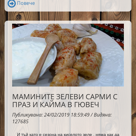
вечеря.Достойни за честа употреба! 
Страхотни са!
Повече
МАМИНИТЕ ЗЕЛЕВИ САРМИ С
ПРАЗ И КАЙМА В ГЮВЕЧ
Публикувана: 24/02/2019 18:59:49 / Видяна:
127685
И тъй като е сезона на киселото зеле , няма как да 