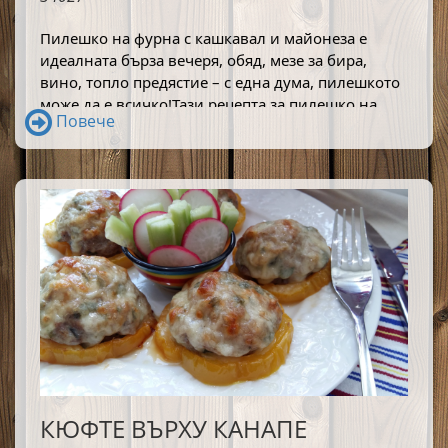
Пилешко на фурна с кашкавал и майонеза е 
идеалната бърза вечеря, обяд, мезе за бира, 
вино, топло предястие – с една дума, пилешкото 
може да е всичко!Тази рецепта за пилешко на 
Повече
фурна е пределно простичка и я ползвам от 
години, защото е бърза и вкусна. 
КЮФТЕ ВЪРХУ КАНАПЕ