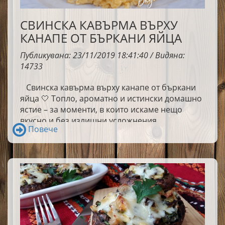
СВИНСКА КАВЪРМА ВЪРХУ
КАНАПЕ ОТ БЪРКАНИ ЯЙЦА
Публикувана: 23/11/2019 18:41:40 / Видяна:
14733
Свинска кавърма върху канапе от бъркани
яйца 🤍 Топло, ароматно и истински домашно
ястие – за моменти, в които искаме нещо
вкусно и без излишни усложнения.
Повече
Обикновени продукти, познати вкусове и
много уют в чинията.