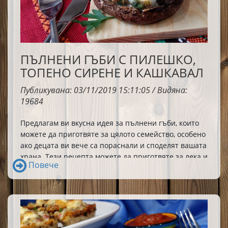
ПЪЛНЕНИ ГЪБИ С ПИЛЕШКО,
ТОПЕНО СИРЕНЕ И КАШКАВАЛ
Публикувана: 03/11/2019 15:11:05 / Видяна:
19684
Предлагам ви вкусна идея за пълнени гъби, които 
можете да приготвяте за цялото семейство, особено 
ако децата ви вече са пораснали и споделят вашата 
храна. Тези рецепта можете да приготвяте за лека и 
Повече
вкусна вечеря или да поднасяте като предястия за 
Не съм конкретизирала
специални случаи. 
количества и грамове, защото рецептата
може да бъде импровизирана и сътворена
„на око“ и според конкретната численост на
гладниците.