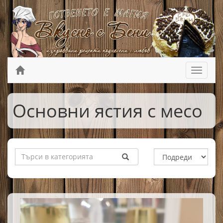
Основни ястия с месо