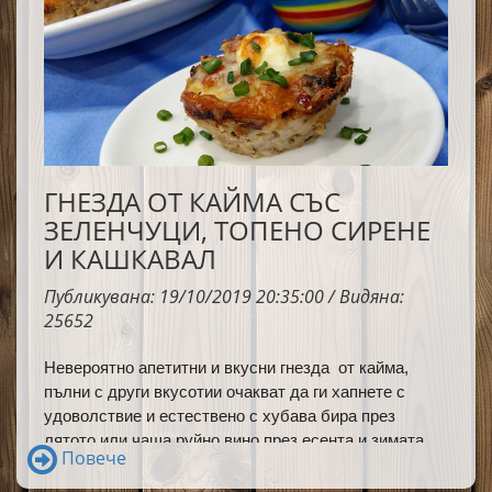
ГНЕЗДА ОТ КАЙМА СЪС
ЗЕЛЕНЧУЦИ, ТОПЕНО СИРЕНЕ
И КАШКАВАЛ
Публикувана: 19/10/2019 20:35:00 / Видяна:
25652
Невероятно апетитни и вкусни гнезда от кайма,
пълни с други вкусотии очакват да ги хапнете с
удоволствие и естествено с хубава бира през
лятото или чаша руйно вино през есента и зимата.
Повече