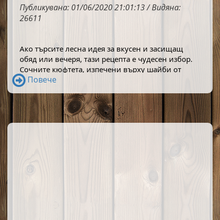
Публикувана: 01/06/2020 21:01:13 / Видяна:
26611
Ако търсите лесна идея за вкусен и засищащ 
обяд или вечеря, тази рецепта е чудесен избор. 
Сочните кюфтета, изпечени върху шайби от 
Повече
чушка и покрити с апетитна златиста коричка от 
кашкавал, са комбинация, която се приготвя с 
малко усилия, а резултатът е впечатляващо 
вкусен.