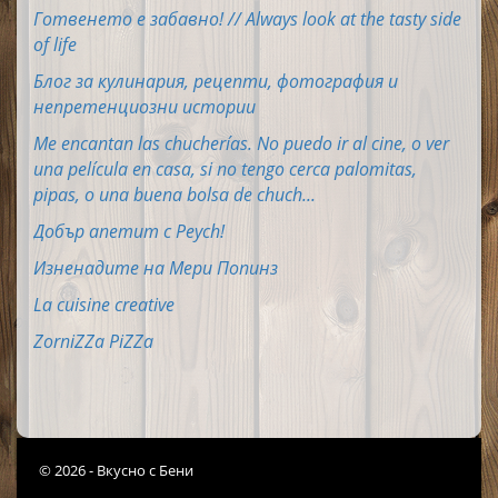
Готвенето е забавно! // Always look at the tasty side
of life
Блог за кулинария, рецепти, фотография и
непретенциозни истории
Me encantan las chucherías. No puedo ir al cine, o ver
una película en casa, si no tengo cerca palomitas,
pipas, o una buena bolsa de chuch...
Добър апетит с Peych!
Изненадите на Мери Попинз
La cuisine creative
ZorniZZa PiZZa
© 2026 - Вкусно с Бени