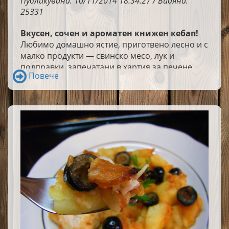
Публикувана: 10/11/2014 18:34:27 / Видяна:
25331
Вкусен, сочен и ароматен книжен кебап!
Любимо домашно ястие, приготвено лесно и с
малко продукти — свинско месо, лук и
подправки, запечатани в хартия за печене.
Повече
Резултатът е невероятно крехко месо с
наситен вкус и домашен уют във всяка хапка.
💛