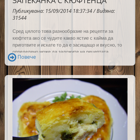
ЗАПЕКАНКА С КЮФТЕНЦА
Публикувана: 15/09/2014 18:37:34 / Видяна:
31544
Сред цялото това разнообразие на рецепти за
кюфтета
а
ко се чудите какво ястие с кайма да
приготвите и искате то да е засищащо и вкусно, то
определено може да заложите на рецептата
Повече
"ЗАПЕКАНКА С КЮФТЕНЦА"