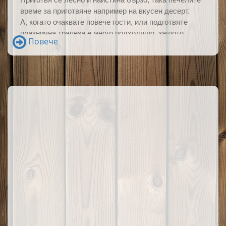
време за приготвяне например на вкусен десерт.
А,
когато очаквате повече гости, или подготвяте
празнична трапеза е много подходящо, защото
Повече
рулото е голямо, лесно за сервиране на филийки.