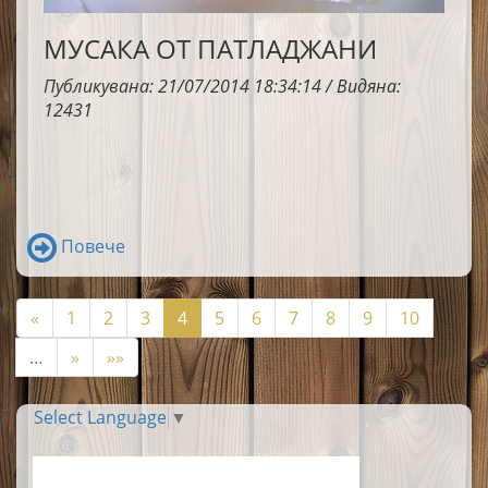
МУСАКА ОТ ПАТЛАДЖАНИ
Публикувана: 21/07/2014 18:34:14 / Видяна:
12431
Повече
«
1
2
3
4
5
6
7
8
9
10
…
»
»»
Select Language
▼