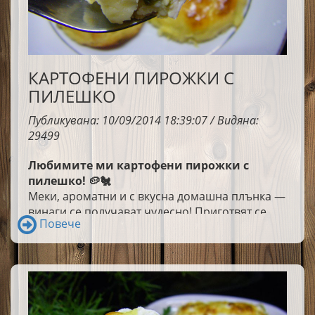
КАРТОФЕНИ ПИРОЖКИ С
ПИЛЕШКО
Публикувана: 10/09/2014 18:39:07 / Видяна:
29499
Любимите ми картофени пирожки с
пилешко! 🥔🐔
Меки, ароматни и с вкусна домашна плънка —
винаги се получават чудесно! Приготвят се
Повече
лесно и ухаят така, че трудно можеш да
изчакаш да изстинат. 💛