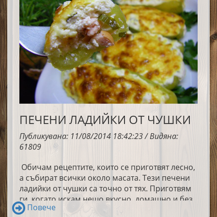
ПЕЧЕНИ ЛАДИЙКИ ОТ ЧУШКИ
Публикувана: 11/08/2014 18:42:23 / Видяна:
61809
Обичам рецептите, които се приготвят лесно,
а събират всички около масата. Тези печени
ладийки от чушки са точно от тях. Приготвям
ги, когато искам нещо вкусно, домашно и без
Повече
излишно стоене в кухнята. Комбинацията от