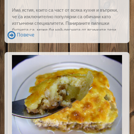
Има ястия, които са част от всяка кухня и въпреки,
че са изключително популярни са обичани като
изтънчени специалитети. Панираните пилешки
бутчета са
може би най-лесната от всичките тези
Повече
любими рецепти, а с вкуса им ще очаровате и най-
претенциозните.