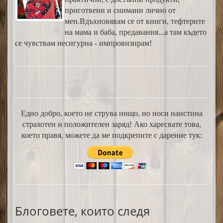
приготвени и снимани лично от
мен.Вдъхновявам се от книги, тефтерите
на мама и баба, предавания...а там където
се чувствам несигурна - импровизирам!
Едно добро, което не струва нищо, но носи наистина
страхотен и положителен заряд! Ако харесвате това,
което правя, можете да ме подкрепите с дарение тук:
Блоговете, които следя