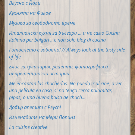
Вкусно с Йоли
Кухнята на Фиков
Музика за свободното време
Италианска кухня за българи ... и не само Cucina
italiana per bulgari ...e non solo blog di cucina
Готвенето е забавно! // Always look at the tasty side
of life
Блог за кулинария, рецепти, фотография и
непретенциозни истории
Me encantan las chucherías. No puedo ir al cine, o ver
una película en casa, si no tengo cerca palomitas,
pipas, o una buena bolsa de chuch...
Добър апетит с Peych!
Изненадите на Мери Попинз
La cuisine creative