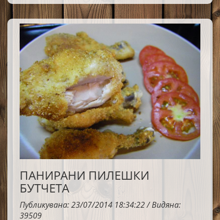
чушки, извара, яйца, кренвирши и ароматен
магданоз е семпла, но много сполучлива. А
щом добавя и кашкавал отгоре и ги запека до
златисто, вкъщи вече всички надничат към
фурната. Получават се сочни, ароматни и
много вкусни. Подходящи са както за обяд,
така и за вечеря, а най-хубавото е, че се
приготвят с продукти, които често вече имаме
у дома. Ако и вие обичате бързите и вкусни
домашни рецепти, непременно ги опитайте.
ПАНИРАНИ ПИЛЕШКИ
БУТЧЕТА
Публикувана: 23/07/2014 18:34:22 / Видяна:
39509