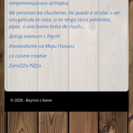
непретенциозни истории
Me encantan las chucherías. No puedo ir al cine, o ver
una película en casa, si no tengo cerca palomitas,
pipas, o una buena bolsa de chuch...
Добър апетит с Peych!
Изненадите на Мери Попинз
La cuisine creative
ZorniZZa PiZZa
© 2026 - Вкусно с Бени