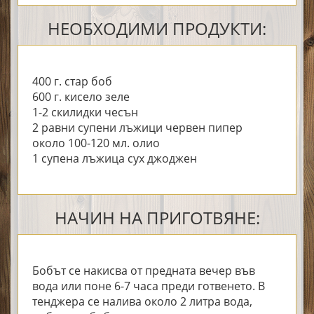
НЕОБХОДИМИ ПРОДУКТИ:
400 г. стар боб
600 г. кисело зеле
1-2 скилидки чесън
2 равни супени лъжици червен пипер
около 100-120 мл. олио
1 супена лъжица сух джоджен
НАЧИН НА ПРИГОТВЯНЕ:
Бобът се накисва от предната вечер във
вода или поне 6-7 часа преди готвенето. В
тенджера се налива около 2 литра вода,