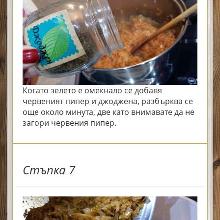
Когато зелето е омекнало се добавя
червеният пипер и джоджена, разбърква се
още около минута, две като внимавате да не
загори червения пипер.
Стъпка 7