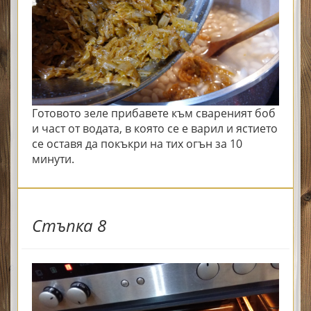
Готовото зеле прибавете към свареният боб
и част от водата, в която се е варил и ястието
се оставя да покъкри на тих огън за 10
минути.
Стъпка 8