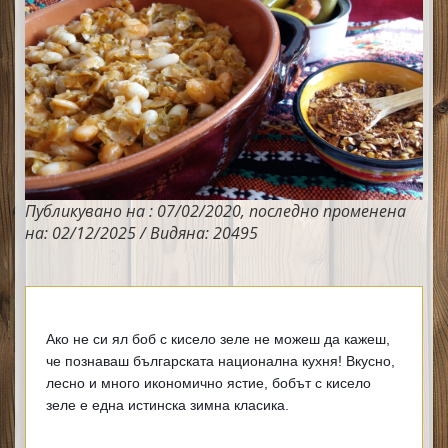
Публикувано на : 07/02/2020, последно променена
на: 02/12/2025 / Видяна: 20495
Ако не си ял боб с кисело зеле не можеш да кажеш, 
че познаваш българската национална кухня! Вкусно, 
лесно и много икономично ястие, бобът с кисело 
зеле е една истинска зимна класика. 