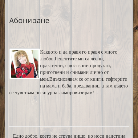
Абониране
Каквото и да правя го правя с много
любов.Рецептите ми са лесни,
практични, с достъпни продукти,
приготвени и снимани лично от
мен.Вдъхновявам се от книги, тефтерите
на мама и баба, предавания...а там където
се чувствам несигурна - импровизирам!
Едно добро, което не струва нищо, но носи наистина