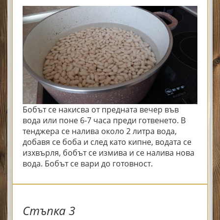
Бобът се накисва от предната вечер във
вода или поне 6-7 часа преди готвенето. В
тенджера се налива около 2 литра вода,
добавя се боба и след като кипне, водата се
изхвърля, бобът се измива и се налива нова
вода. Бобът се вари до готовност.
Стъпка 3