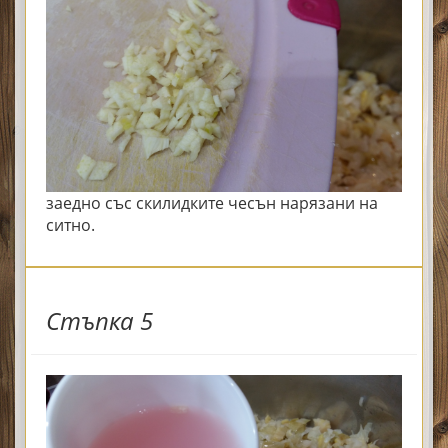
заедно със скилидките чесън нарязани на
ситно.
Стъпка 5