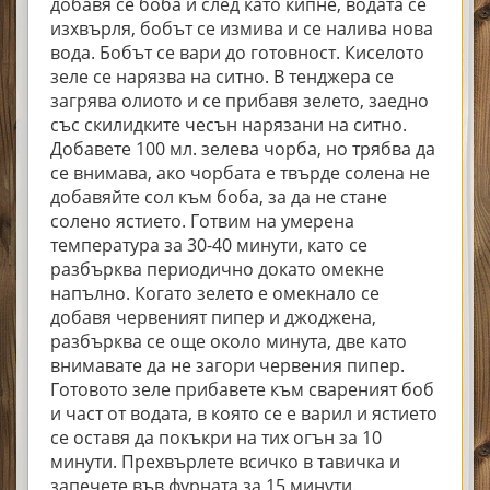
добавя се боба и след като кипне, водата се
изхвърля, бобът се измива и се налива нова
вода. Бобът се вари до готовност. Киселото
зеле се нарязва на ситно. В тенджера се
загрява олиото и се прибавя зелето, заедно
със скилидките чесън нарязани на ситно.
Добавете 100 мл. зелева чорба, но трябва да
се внимава, ако чорбата е твърде солена не
добавяйте сол към боба, за да не стане
солено ястието. Готвим на умерена
температура за 30-40 минути, като се
разбърква периодично докато омекне
напълно. Когато зелето е омекнало се
добавя червеният пипер и джоджена,
разбърква се още около минута, две като
внимавате да не загори червения пипер.
Готовото зеле прибавете към свареният боб
и част от водата, в която се е варил и ястието
се оставя да покъкри на тих огън за 10
минути. Прехвърлете всичко в тавичка и
запечете във фурната за 15 минути.