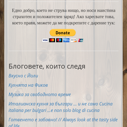
Едно добро, което не струва нищо, но носи наистина
страхотен и положителен заряд! Ако харесвате това,
което правя, можете да ме подкрепите с дарение тук:
Блоговете, които следя
Вкусно с Йоли
Кухнята на Фиков
Музика за свободното време
Италианска кухня за българи ... и не само Cucina
italiana per bulgari ...e non solo blog di cucina
Готвенето е забавно! // Always look at the tasty side
of life