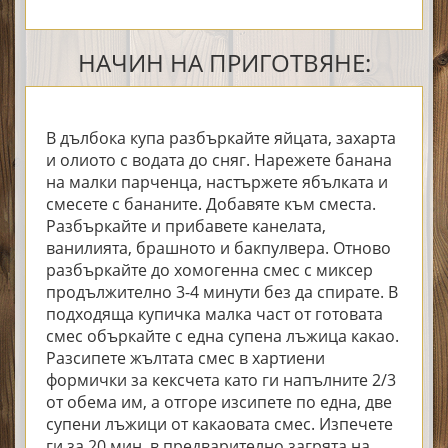
НАЧИН НА ПРИГОТВЯНЕ:
В дълбока купа разбъркайте яйцата, захарта
и олиото с водата до сняг. Нарежете банана
на малки парченца, настържете ябълката и
смесете с бананите. Добавяте към сместа.
Разбъркайте и прибавете канелата,
ванилията, брашното и бакпулвера. Отново
разбъркайте до хомогенна смес с миксер
продължително 3-4 минути без да спирате. В
подходяща купичка малка част от готовата
смес объркайте с една супена лъжица какао.
Разсипете жълтата смес в хартиени
формички за кексчета като ги напълните 2/3
от обема им, а отгоре изсипете по една, две
супени лъжици от какаовата смес. Изпечете
ги за 20 мин. в предварително загрята на