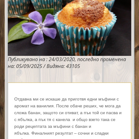
Публикувано на : 24/03/2020, последно променена
на: 05/09/2025 / Видяна: 43105
Отдавна ми се искаше да приготвя едни мъфини с
аромат на ванилия. После обаче реших, че мога да
сложа банан, защото си отиват, а пък той си пасва и
с ябълка, а пък тя с канела и общо взето така се
роди рецептата за мъфини с банан и
ябълка.
Финалният резултат – сочни и сладки