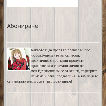
Абониране
Каквото и да правя го правя с много
любов.Рецептите ми са лесни,
практични, с достъпни продукти,
приготвени и снимани лично от
мен.Вдъхновявам се от книги, тефтерите
на мама и баба, предавания...а там където
се чувствам несигурна - импровизирам!