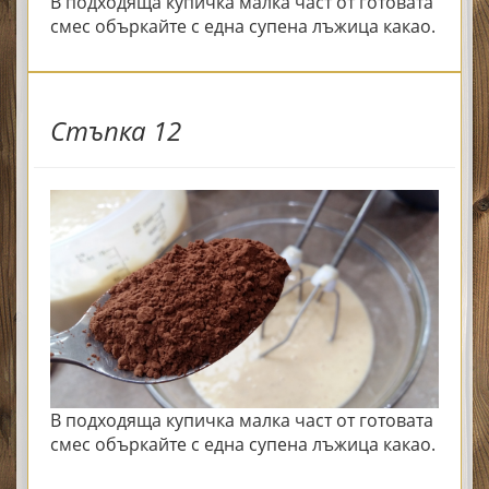
В подходяща купичка малка част от готовата
смес объркайте с една супена лъжица какао.
Стъпка 12
В подходяща купичка малка част от готовата
смес объркайте с една супена лъжица какао.