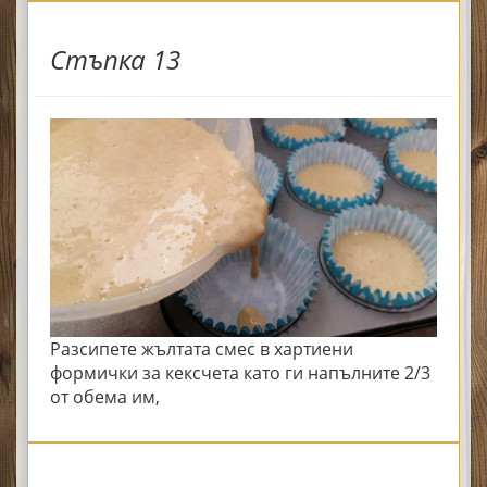
Стъпка 13
Разсипете жълтата смес в хартиени
формички за кексчета като ги напълните 2/3
от обема им,