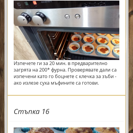
Изпечете ги за 20 мин. в предварително
загрята на 200* фурна. Проверявате дали са
изпечени като го боцнете с клечка за зъби -
ако излезе суха мъфините са готови.
Стъпка 16