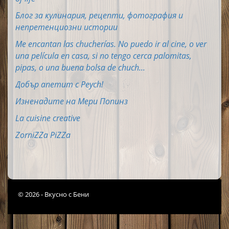
Блог за кулинария, рецепти, фотография и
непретенциозни истории
Me encantan las chucherías. No puedo ir al cine, o ver
una película en casa, si no tengo cerca palomitas,
pipas, o una buena bolsa de chuch...
Добър апетит с Peych!
Изненадите на Мери Попинз
La cuisine creative
ZorniZZa PiZZa
© 2026 - Вкусно с Бени