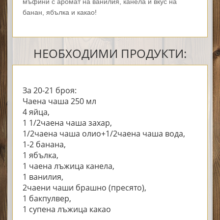
мъфини с аромат на ванилия, канела и вкус на
банан, ябълка и какао!
НЕОБХОДИМИ ПРОДУКТИ:
За 20-21 броя:
Чаена чаша 250 мл
4 яйца,
1 1/2чаена чаша захар,
1/2чаена чаша олио+1/2чаена чаша вода,
1-2 банана,
1 ябълка,
1 чаена лъжица канела,
1 ванилия,
2чаени чаши брашно (пресято),
1 бакпулвер,
1 супена лъжица какао