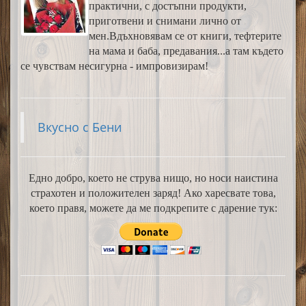
практични, с достъпни продукти,
приготвени и снимани лично от
мен.Вдъхновявам се от книги, тефтерите
на мама и баба, предавания...а там където
се чувствам несигурна - импровизирам!
Вкусно с Бени
Едно добро, което не струва нищо, но носи наистина
страхотен и положителен заряд! Ако харесвате това,
което правя, можете да ме подкрепите с дарение тук: