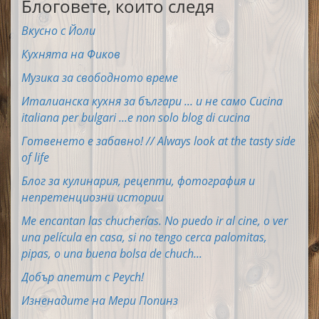
Блоговете, които следя
Вкусно с Йоли
Кухнята на Фиков
Музика за свободното време
Италианска кухня за българи ... и не само Cucina
italiana per bulgari ...e non solo blog di cucina
Готвенето е забавно! // Always look at the tasty side
of life
Блог за кулинария, рецепти, фотография и
непретенциозни истории
Me encantan las chucherías. No puedo ir al cine, o ver
una película en casa, si no tengo cerca palomitas,
pipas, o una buena bolsa de chuch...
Добър апетит с Peych!
Изненадите на Мери Попинз