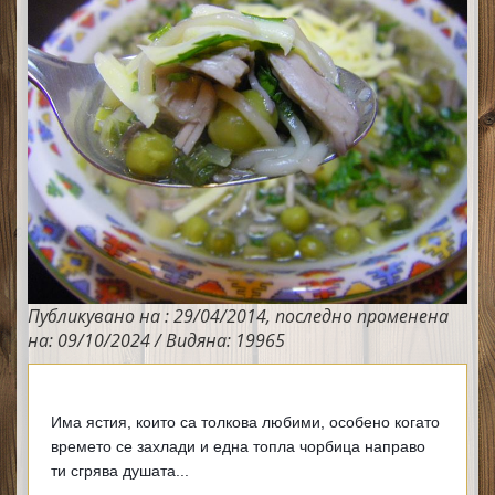
Публикувано на : 29/04/2014, последно променена
на: 09/10/2024 / Видяна: 19965
Има ястия, които са толкова любими, особено когато 
времето се захлади и една топла чорбица направо 
ти сгрява душата...