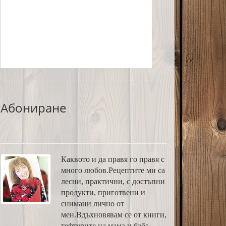
Абониране
Каквото и да правя го правя с
много любов.Рецептите ми са
лесни, практични, с достъпни
продукти, приготвени и
снимани лично от
мен.Вдъхновявам се от книги,
тефтерите на мама и баба,