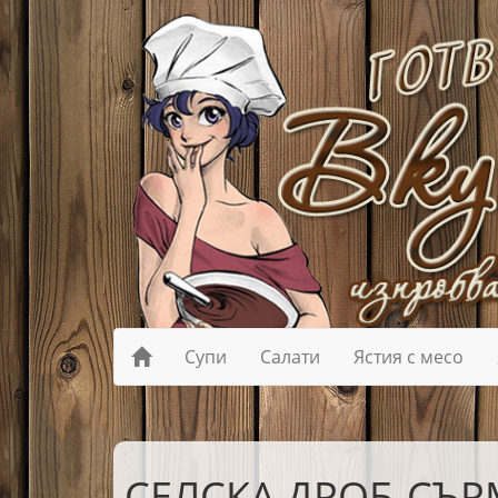
Супи
Салати
Ястия с месо
СЕЛСКА ДРОБ-СЪР