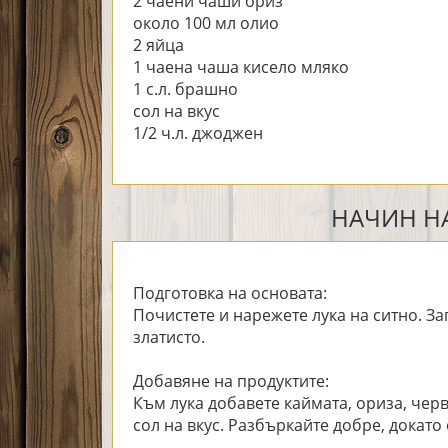
2 чаени чаши ориз
около 100 мл олио
2 яйца
1 чаена чаша кисело мляко
1 с.л. брашно
сол на вкус
1/2 ч.л. джоджен
НАЧИН НА
Подготовка на основата:
Почистете и нарежете лука на ситно. З
златисто.
Добавяне на продуктите:
Към лука добавете каймата, ориза, чер
сол на вкус. Разбъркайте добре, докато