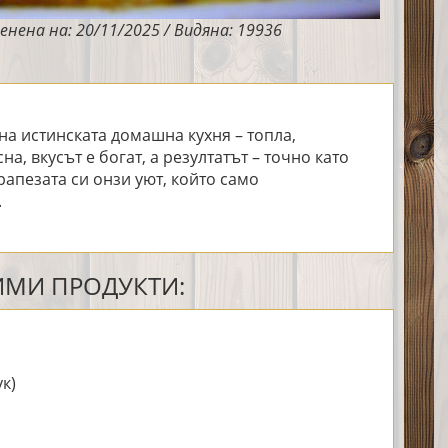
енена на: 20/11/2025 / Видяна: 19936
на истинската домашна кухня – топла,
а, вкусът е богат, а резултатът – точно като
рапезата си онзи уют, който само
.
МИ ПРОДУКТИ:
ук)