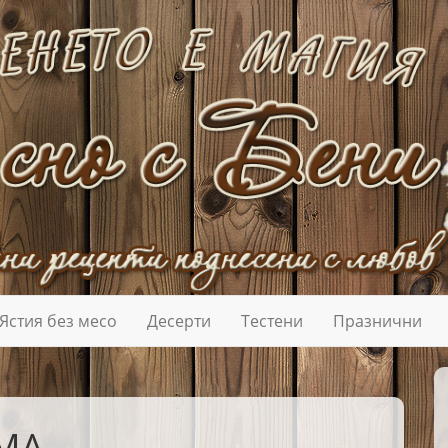
Ястия без месо
Десерти
Тестени
Празнични
МА