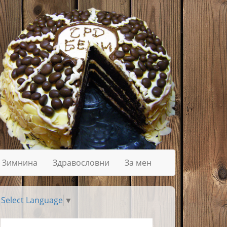
Зимнина
Здравословни
За мен
Select Language
▼