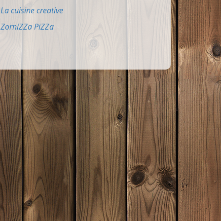
La cuisine creative
ZorniZZa PiZZa