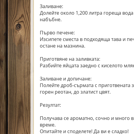
Заливане:
Долейте около 1,200 литра гореща вода 
набъбне.
Първо печене:
Изсипете сместа в подходяща тава и печ
остане на мазнина.
Приготвяне на заливката:
Разбийте яйцата заедно с киселото мля
Заливане и допичане:
Полейте дроб-сърмата с приготвената з
горен реотан, до златист цвят.
Резултат:
Получава се ароматно, сочно и много 
време.
Опитайте и споделете! Да ви е сладко!