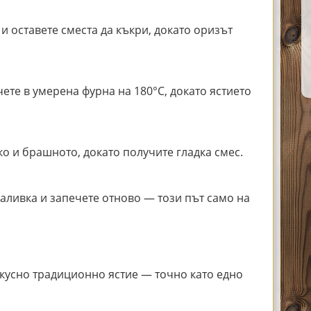
и оставете сместа да къкри, докато оризът
ете в умерена фурна на 180°C, докато ястието
ко и брашното, докато получите гладка смес.
аливка и запечете отново — този път само на
вкусно традиционно ястие — точно като едно