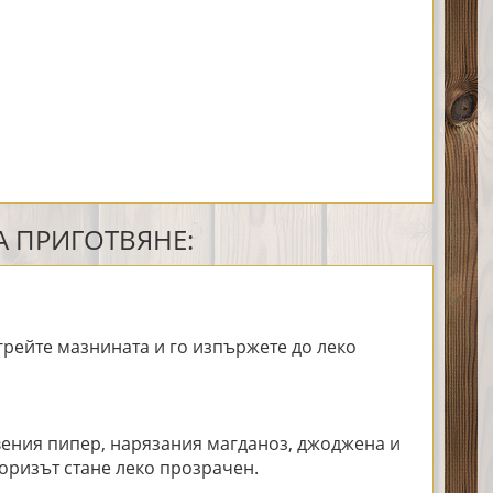
 ПРИГОТВЯНЕ:
агрейте мазнината и го изпържете до леко
вения пипер, нарязания магданоз, джоджена и
 оризът стане леко прозрачен.