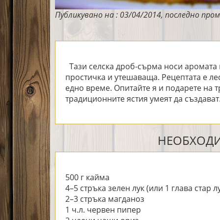
Публикувано на : 03/04/2014, последно пром
Тази селска дроб-сърма носи аромата 
простичка и утешаваща. Рецептата е лесн
едно време. Опитайте я и подарете на т
традиционните ястия умеят да създават
НЕОБХОДИ
500 г кайма
4–5 стръка зелен лук (или 1 глава стар л
2–3 стръка магданоз
1 ч.л. червен пипер