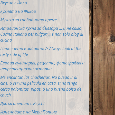
Вкусно с Йоли
Кухнята на Фиков
Музика за свободното време
Италианска кухня за българи ... и не само
Cucina italiana per bulgari ...e non solo blog di
cucina
Готвенето е забавно! // Always look at the
tasty side of life
Блог за кулинария, рецепти, фотография и
непретенциозни истории
Me encantan las chucherías. No puedo ir al
cine, o ver una película en casa, si no tengo
cerca palomitas, pipas, o una buena bolsa de
chuch...
Добър апетит с Peych!
Изненадите на Мери Попинз