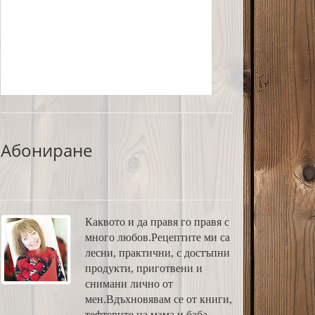
Абониране
Каквото и да правя го правя с
много любов.Рецептите ми са
лесни, практични, с достъпни
продукти, приготвени и
снимани лично от
мен.Вдъхновявам се от книги,
тефтерите на мама и баба,