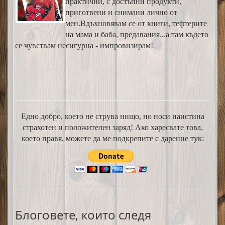
практични, с достъпни продукти,
приготвени и снимани лично от
мен.Вдъхновявам се от книги, тефтерите
на мама и баба, предавания...а там където
се чувствам несигурна - импровизирам!
Едно добро, което не струва нищо, но носи наистина
страхотен и положителен заряд! Ако харесвате това,
което правя, можете да ме подкрепите с дарение тук:
Блоговете, които следя