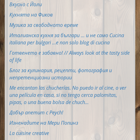
Вкусно с Йоли
Кухнята на Фиков
Музика за свободното време
Италианска кухня за българи ... и не само Cucina
italiana per bulgari ...e non solo blog di cucina
Готвенето е забавно! // Always look at the tasty side
of life
Блог за кулинария, рецепти, фотография и
непретенциозни истории
Me encantan las chucherías. No puedo ir al cine, o ver
una película en casa, si no tengo cerca palomitas,
pipas, o una buena bolsa de chuch...
Добър апетит с Peych!
Изненадите на Мери Попинз
La cuisine creative