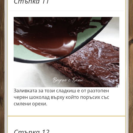
Стъпка 11
Заливката за този сладкиш е от разтопен
черен шоколад върху който поръсих със
смлени орехи.
Стъпка 12