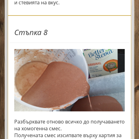
и стевията на вкус.
Стъпка 8
Разбърквате отново всичко до получаването
на хомогенна смес.
Получената смес изсипвате върху хартия за