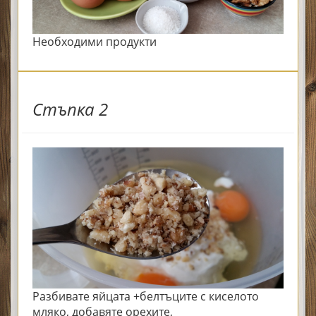
Необходими продукти
Стъпка 2
Разбивате яйцата +белтъците с киселото
мляко, добавяте орехите,