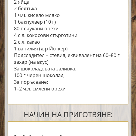
2 яйца
2 белтъка
1 ч.ч. кисело мляко
1 бакпулвер (10 г)
80 г счукани орехи
4 с.л. кокосови стърготини
2 с.л. какао
1 ванилия (д-р Йоткер)
Подсладител – стевия, еквивалент на 60–80 г
захар (на вкус)
За шоколадовата заливка:
100 г черен шоколад
За поръсване:
1–2 ч.л. смлени орехи
НАЧИН НА ПРИГОТВЯНЕ: