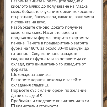
Разбийте яйцата и белтъците заедно с
киселото мляко до получаване на гладка
смес. Добавете счуканите орехи, кокосовите
стърготини, бакпулвера, какаото, ванилията
и стевията на вкус.
Разбъркайте отново, докато получите
хомогенна смес. Изсипете сместа в
продълговата форма, покрита с хартия за
печене. Печете в предварително загрята
фурна на 180°C за около 30–40 минути, до
готовност. След изпичане извадете
сладкиша от фурната и го оставете да се
охлади, като внимателно го извадите от
формата.
Шоколадова заливка
Разтопете черния шоколад и залейте
охладения сладкиш.
Поръсете със смлени орехи по желание.
Да ви е сладко! 🤍
Пробвайте и споделете впечатленията си.
🧮 Хранителни стойности