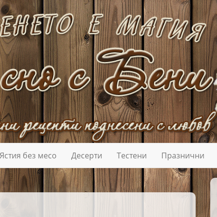
Ястия без месо
Десерти
Тестени
Празнични