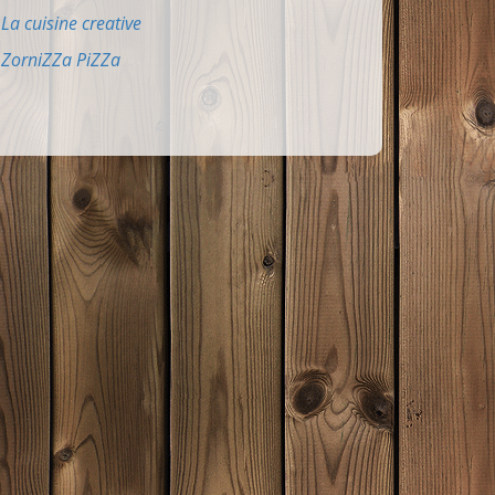
La cuisine creative
ZorniZZa PiZZa