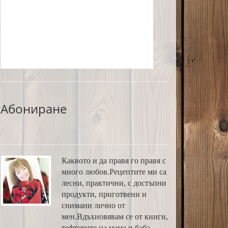
Абониране
Каквото и да правя го правя с
много любов.Рецептите ми са
лесни, практични, с достъпни
продукти, приготвени и
снимани лично от
мен.Вдъхновявам се от книги,
тефтерите на мама и баба,