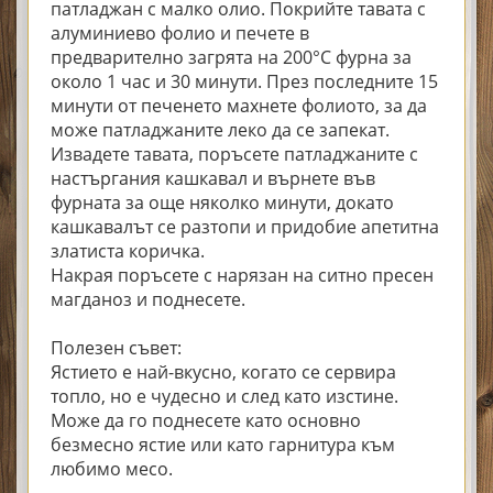
патладжан с малко олио. Покрийте тавата с
алуминиево фолио и печете в
предварително загрята на 200°C фурна за
около 1 час и 30 минути. През последните 15
минути от печенето махнете фолиото, за да
може патладжаните леко да се запекат.
Извадете тавата, поръсете патладжаните с
настъргания кашкавал и върнете във
фурната за още няколко минути, докато
кашкавалът се разтопи и придобие апетитна
златиста коричка.
Накрая поръсете с нарязан на ситно пресен
магданоз и поднесете.
Полезен съвет:
Ястието е най-вкусно, когато се сервира
топло, но е чудесно и след като изстине.
Може да го поднесете като основно
безмесно ястие или като гарнитура към
любимо месо.