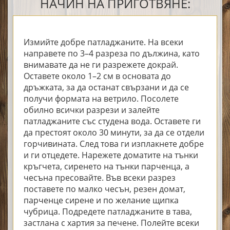
НАЧИН НА ПРИГОТВЯНЕ:
Измийте добре патладжаните. На всеки
направете по 3–4 разреза по дължина, като
внимавате да не ги разрежете докрай.
Оставете около 1–2 см в основата до
дръжката, за да останат свързани и да се
получи формата на ветрило. Посолете
обилно всички разрези и залейте
патладжаните със студена вода. Оставете ги
да престоят около 30 минути, за да се отдели
горчивината. След това ги изплакнете добре
и ги отцедете. Нарежете доматите на тънки
кръгчета, сиренето на тънки парченца, а
чесъна пресовайте. Във всеки разрез
поставете по малко чесън, резен домат,
парченце сирене и по желание щипка
чубрица. Подредете патладжаните в тава,
застлана с хартия за печене. Полейте всеки