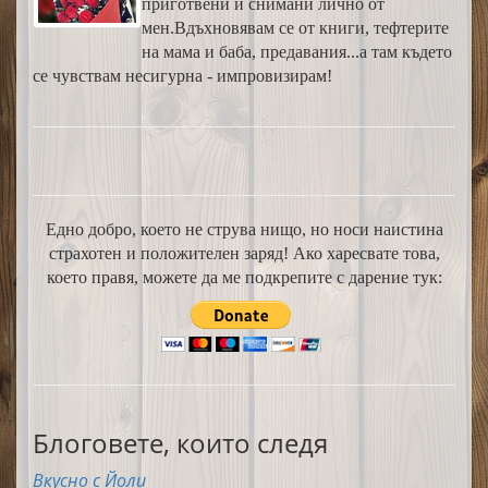
приготвени и снимани лично от
мен.Вдъхновявам се от книги, тефтерите
на мама и баба, предавания...а там където
се чувствам несигурна - импровизирам!
Едно добро, което не струва нищо, но носи наистина
страхотен и положителен заряд! Ако харесвате това,
което правя, можете да ме подкрепите с дарение тук:
Блоговете, които следя
Вкусно с Йоли