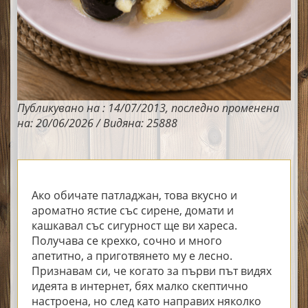
Публикувано на : 14/07/2013, последно променена
на: 20/06/2026 / Видяна: 25888
Ако обичате патладжан, това вкусно и
ароматно ястие със сирене, домати и
кашкавал със сигурност ще ви хареса.
Получава се крехко, сочно и много
апетитно, а приготвянето му е лесно.
Признавам си, че когато за първи път видях
идеята в интернет, бях малко скептично
настроена, но след като направих няколко