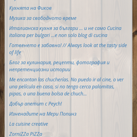
Кухнята на Фиков
Музика за свободното време
Италианска кухня за българи ... и не само Cucina
italiana per bulgari ...e non solo blog di cucina
Готвенето е забавно! // Always look at the tasty side
of life
Блог за кулинария, рецепти, фотография и
непретенциозни истории
Me encantan las chucherías. No puedo ir al cine, o ver
una película en casa, si no tengo cerca palomitas,
pipas, o una buena bolsa de chuch...
Добър апетит с Peych!
Изненадите на Мери Попинз
La cuisine creative
ZorniZZa PiZZa