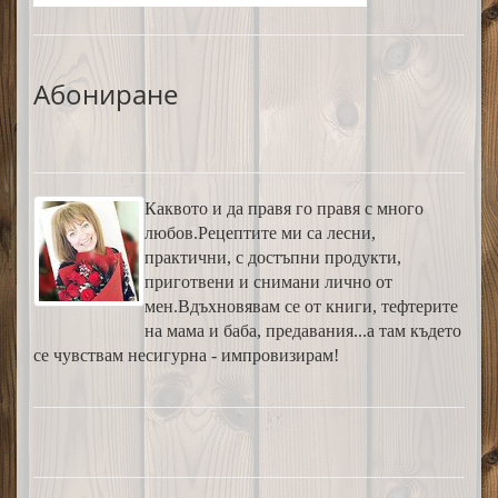
Абониране
Каквото и да правя го правя с много
любов.Рецептите ми са лесни,
практични, с достъпни продукти,
приготвени и снимани лично от
мен.Вдъхновявам се от книги, тефтерите
на мама и баба, предавания...а там където
се чувствам несигурна - импровизирам!