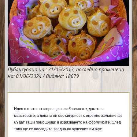
Публикувано на : 31/05/2013, последно променена
на: 01/06/2024 / Видяна: 18679
Идея с която по скоро ще се забавлявате, докато я 
майсторите, а децата ви със сигурност с огромно желание ще 
бъдат ваши помощници в изрязването на формичките. След 
това ще се насладите заедно на чудесния им вкус.