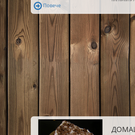
поглезите 
Повече
ДОМАШ