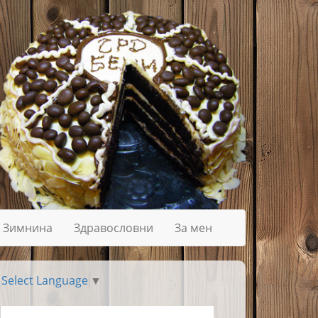
Зимнина
Здравословни
За мен
Select Language
▼