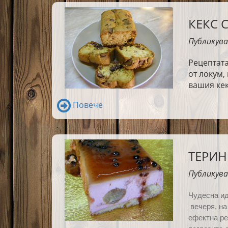
КЕКС 
Публикува
Рецептата
от локум,
вашия кек
Повече
ТЕРИН
Публикува
Ч
удесна и
вечеря, на
ефектна р