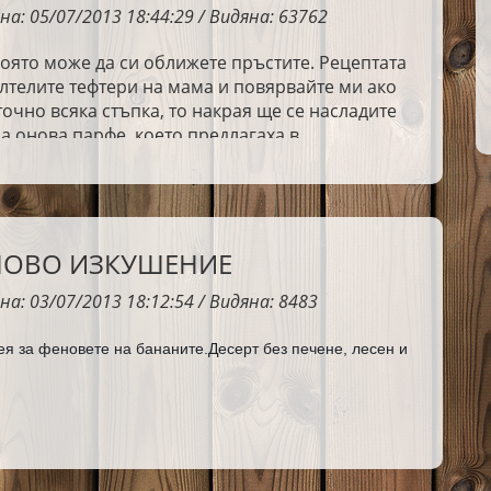
на: 05/07/2013 18:44:29 / Видяна: 63762
която може да си оближете пръстите. Рецептата
лтелите тефтери на мама и повярвайте ми ако
точно всяка стъпка, то накрая ще се насладите
на онова парфе, което предлагаха в
ците преди близо 20 години. Предполагам, че
от вас си спомнят за какво говоря и така, ако
омбинацията торта с парфе, то това е вашата
НОВО ИЗКУШЕНИЕ
на: 03/07/2013 18:12:54 / Видяна: 8483
я за феновете на бананите.Десерт без печене, лесен и 