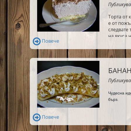
Публикува
Торта от 
е от пожъ
следвате 
на вкуса 
Повече
сладкарни
повечето 
обичате к
торта.
БАНА
Публикува
Чудесна иде
бърз.
Повече