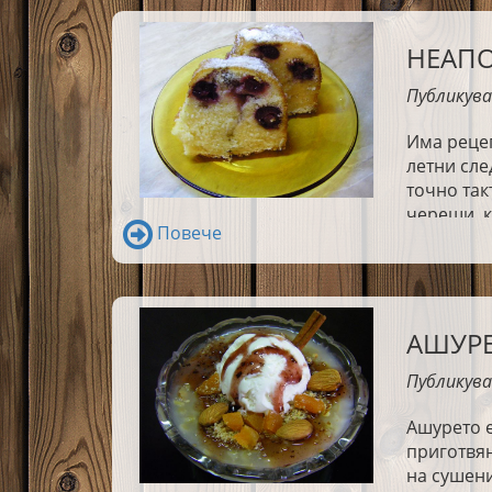
НЕАПО
Публикува
Има рецеп
летни сле
точно так
череши, к
Повече
удоволств
от
Земята
отстъпка
product-d
АШУРЕ
Публикува
Ашурето е
приготвян
на сушени