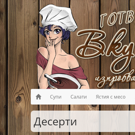
Супи
Салати
Ястия с месо
Десерти