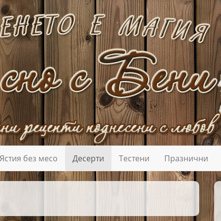
Ястия без месо
Десерти
Тестени
Празнични