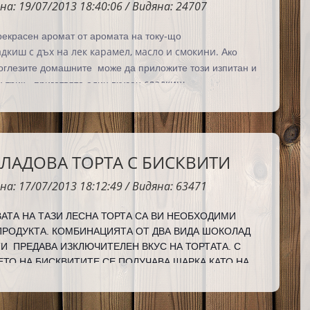
на: 19/07/2013 18:40:06 / Видяна: 24707
екрасен аромат от аромата на току-що
адкиш с дъх на лек карамел, масло и смокини.
Ако
поглезите домашните може да приложите този изпитан и
сладкиш.
 трик - приготвяте един вкусен
АДОВА ТОРТА С БИСКВИТИ
на: 17/07/2013 18:12:49 / Видяна: 63471
ВАТА НА ТАЗИ ЛЕСНА ТОРТА СА ВИ НЕОБХОДИМИ
ПРОДУКТА. КОМБИНАЦИЯТА ОТ ДВА ВИДА ШОКОЛАД
ТИ
ПРЕДАВА ИЗКЛЮЧИТЕЛЕН ВКУС НА ТОРТАТА. С
ТО НА БИСКВИТИТЕ СЕ ПОЛУЧАВА ШАРКА КАТО НА
 КОЯТО СЕ ЗАБЕЛЯЗВА ПРИ СЕРВИРАНЕ И ИЗГЛЕЖДА
О И МНОГО ОРИГИНАЛНО.