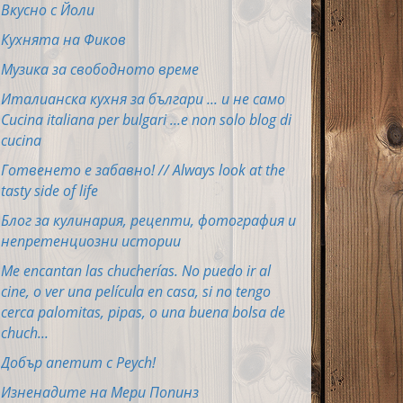
Вкусно с Йоли
Кухнята на Фиков
Музика за свободното време
Италианска кухня за българи ... и не само
Cucina italiana per bulgari ...e non solo blog di
cucina
Готвенето е забавно! // Always look at the
tasty side of life
Блог за кулинария, рецепти, фотография и
непретенциозни истории
Me encantan las chucherías. No puedo ir al
cine, o ver una película en casa, si no tengo
cerca palomitas, pipas, o una buena bolsa de
chuch...
Добър апетит с Peych!
Изненадите на Мери Попинз