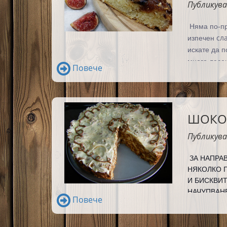
Публикува
Няма по-пр
сл
изпечен
искате да 
много лесен
Повече
ШОКОЛ
Публикува
ЗА НАПРА
НЯКОЛКО 
И БИСКВИ
НАЧУПВАНЕ
Повече
МОЗАЙКА ,
ЕЛЕГАНТН