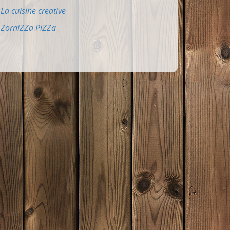
La cuisine creative
ZorniZZa PiZZa