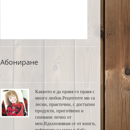
Абониране
Каквото и да правя го правя с
много любов.Рецептите ми са
лесни, практични, с достъпни
продукти, приготвени и
снимани лично от
мен.Вдъхновявам се от книги,
тефтерите на мама и баба,