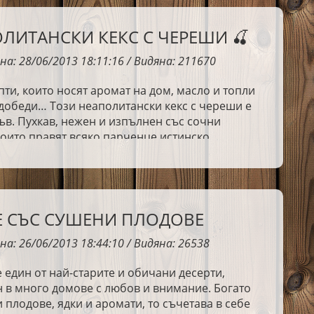
ЛИТАНСКИ КЕКС С ЧЕРЕШИ 🍒
на: 28/06/2013 18:11:16 / Видяна: 211670
ти, които носят аромат на дом, масло и топли
добеди… Този неаполитански кекс с череши е
ъв. Пухкав, нежен и изпълнен със сочни
оито правят всяко парченце истинско
ие. За рецептата използвах бяло фино брашно
 на траките
🤍 С код
BENI10
получавате
-10%
на всички продукти ✨
https://shop.znt.bg/bg-
etails-190.html
 СЪС СУШЕНИ ПЛОДОВЕ
на: 26/06/2013 18:44:10 / Видяна: 26538
 един от най-старите и обичани десерти,
 в много домове с любов и внимание. Богато
 плодове, ядки и аромати, то съчетава в себе