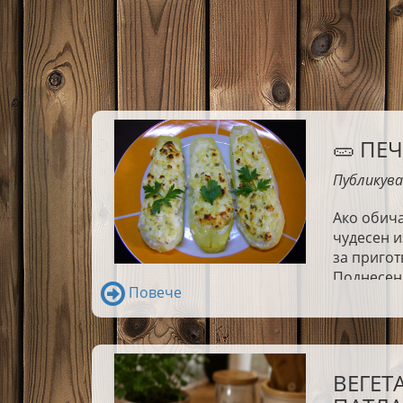
🥒 ПЕ
Публикува
Ако обича
чудесен и
за пригот
Поднесени
Повече
в истинск
ВЕГЕТ