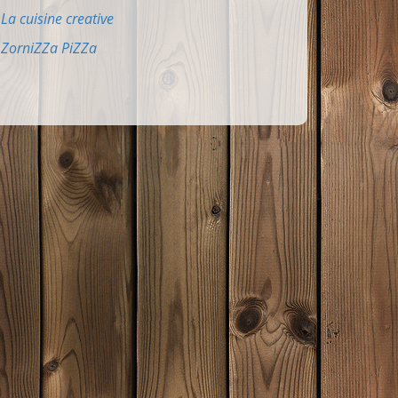
La cuisine creative
ZorniZZa PiZZa