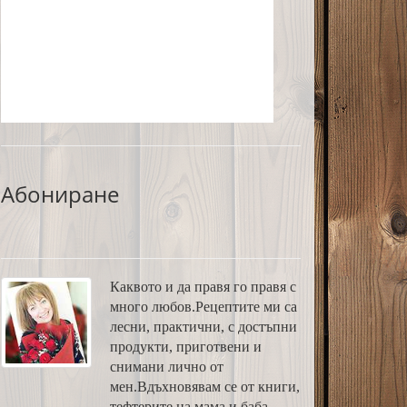
Абониране
Каквото и да правя го правя с
много любов.Рецептите ми са
лесни, практични, с достъпни
продукти, приготвени и
снимани лично от
мен.Вдъхновявам се от книги,
тефтерите на мама и баба,