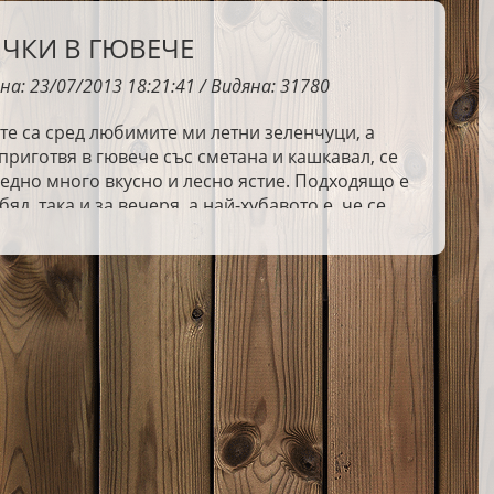
ЧКИ В ГЮВЕЧЕ
на: 23/07/2013 18:21:41 / Видяна: 31780
е са сред любимите ми летни зеленчуци, а
 приготвя в гювече със сметана и кашкавал, се
едно много вкусно и лесно ястие. Подходящо е
бяд, така и за вечеря, а най-хубавото е, че се
с достъпни продукти, които често имаме у дома.
те рецепти с тиквички, непременно опитайте и
явам се да ви хареса! 🤍