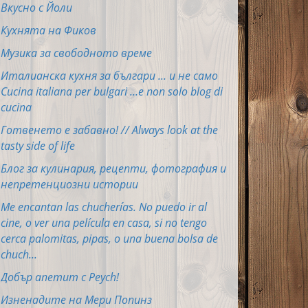
Вкусно с Йоли
Кухнята на Фиков
Музика за свободното време
Италианска кухня за българи ... и не само
Cucina italiana per bulgari ...e non solo blog di
cucina
Готвенето е забавно! // Always look at the
tasty side of life
Блог за кулинария, рецепти, фотография и
непретенциозни истории
Me encantan las chucherías. No puedo ir al
cine, o ver una película en casa, si no tengo
cerca palomitas, pipas, o una buena bolsa de
chuch...
Добър апетит с Peych!
Изненадите на Мери Попинз