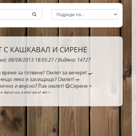
 С КАШКАВАЛ И СИРЕНЕ
на: 08/08/2013 18:05:27 / Видяна: 14727
реме за готвене? Омлет за вечеря! 🍳
нещо леко и засищащо? Омлет! 🥗
ично и вкусно? Пак омлет! 😋Сирене +
= вкусна класика! 🧀✨