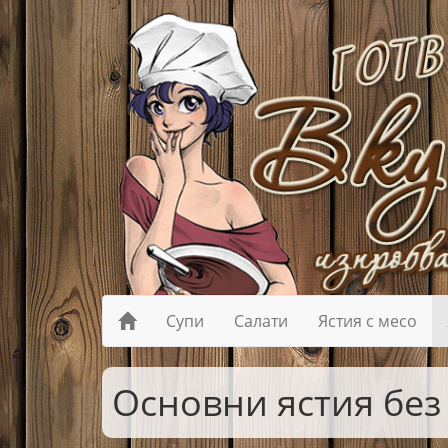
Супи
Салати
Ястия с месо
Основни ястия без