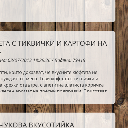
ТА С ТИКВИЧКИ И КАРТОФИ НА
А
на: 08/07/2013 18:29:26 / Видяна: 79419
ти, които доказват, че вкусните кюфтета не
 нуждаят от месо. Тези кюфтета с тиквички и
а крехки отвътре, с апетитна златиста коричка
удесен аромат на пресни подправки. Приготвят
 а поднесени с чеснов сос се превръщат в
домашна вкусотия.
ЧУКОВА ВКУСОТИЙКА