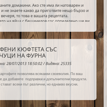
аните домакини. Ако сте има ли натоварен и
 и не знаете какво да приготвите нещо бързо и
 вечеря, то това е вашата рецептата.
ето на яйца с бешамелов сос определено ще ви
ФЕНИ КЮФТЕТА СЪС
ЧУЦИ НА ФУРНА
на: 28/07/2013 18:50:02 / Видяна: 25335
картофите позволява всякакви своеволия. По ваш
е да добавяте подправки и допълнителни продукти.
стават всеки път различни, но еднакво вкусни.