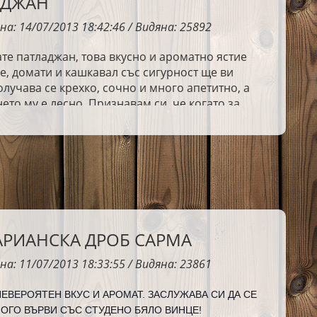
АДЖАН
на: 14/07/2013 18:42:46 / Видяна: 25892
те патладжан, това вкусно и ароматно ястие
е, домати и кашкавал със сигурност ще ви
олучава се крехко, сочно и много апетитно, а
ето му е лесно. Признавам си, че когато за
 видях идеята в интернет, бях малко скептично
, но след като направих няколко малки
о мой вкус, резултатът се оказа истинска
а.
АРИАНСКА ДРОБ САРМА
на: 11/07/2013 18:33:55 / Видяна: 23861
НЕВЕРОЯТЕН ВКУС И АРОМАТ. ЗАСЛУЖАВА СИ ДА СЕ
НОГО ВЪРВИ СЪС СТУДЕНО БЯЛО ВИНЦЕ!