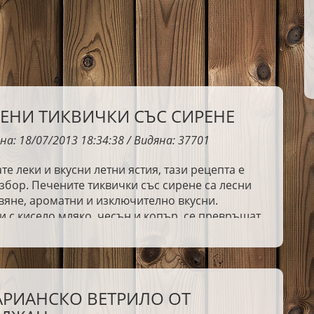
ЧЕНИ ТИКВИЧКИ СЪС СИРЕНЕ
на: 18/07/2013 18:34:38 / Видяна: 37701
те леки и вкусни летни ястия, тази рецепта е
збор. Печените тиквички със сирене са лесни
вяне, ароматни и изключително вкусни.
 с кисело мляко, чесън и копър, се превръщат
а домашна класика.
АРИАНСКО ВЕТРИЛО ОТ