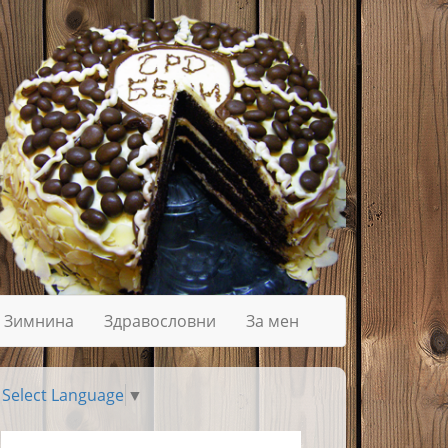
Зимнина
Здравословни
За мен
Select Language
▼