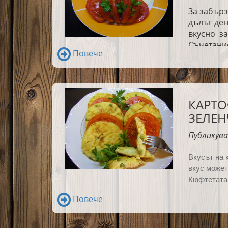
За забърз
дълъг ден
вкусно за
Съчетани
Повече
очарова.
КАРТО
ЗЕЛЕН
Публикува
Вкусът на 
вкус может
Кюфтетата 
Повече