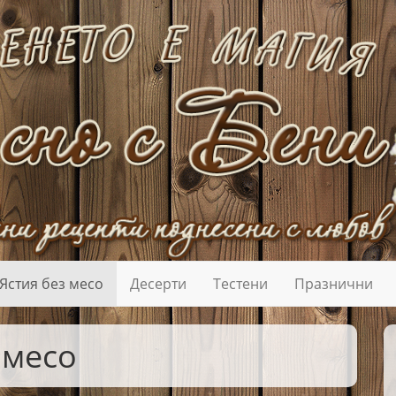
Ястия без месо
Десерти
Тестени
Празнични
 месо