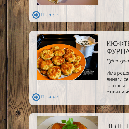
Повече
КЮФТЕ
ФУРН
Публикува
Има рецеп
винаги се
картофи с
отвън и ч
Повече
се лесно,
истинска 
ЗЕЛЕН