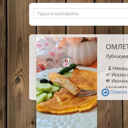
ОМЛЕТ
Публикува
⏳ Нямаш в
🌱 Искаш 
💸 Иконом
кашкавал 
Повече