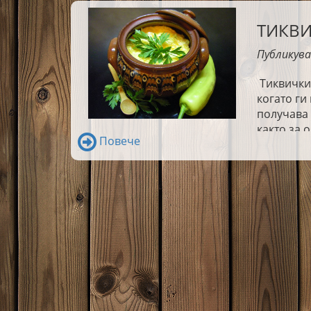
ТИКВИ
Публикува
Тиквичкит
когато ги
получава 
както за о
Повече
приготвя 
Ако обича
тази. Над