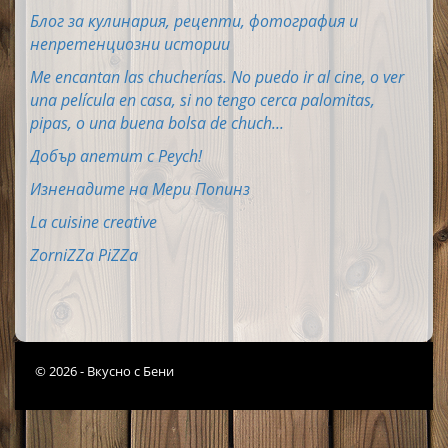
Блог за кулинария, рецепти, фотография и
непретенциозни истории
Me encantan las chucherías. No puedo ir al cine, o ver
una película en casa, si no tengo cerca palomitas,
pipas, o una buena bolsa de chuch...
Добър апетит с Peych!
Изненадите на Мери Попинз
La cuisine creative
ZorniZZa PiZZa
© 2026 - Вкусно с Бени