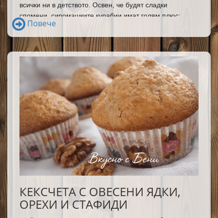
всички ни в детството. Освен, че будят сладки 
спомени, сиромашките курабии имат голям плюс: 
Повече
издържат дълго време без да променят вкуса си и 
дори бих казала стават още по вкусни.
КЕКСЧЕТА С ОВЕСЕНИ ЯДКИ,
ОРЕХИ И СТАФИДИ