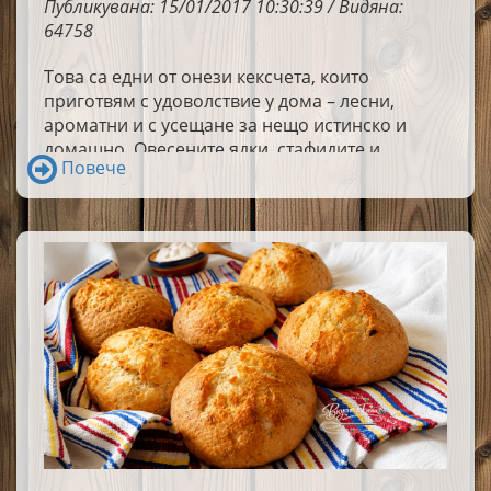
Публикувана: 15/01/2017 10:30:39 / Видяна:
64758
Това са едни от онези кексчета, които
приготвям с удоволствие у дома – лесни,
ароматни и с усещане за нещо истинско и
домашно. Овесените ядки, стафидите и
Повече
орехите се съчетават чудесно и правят тези
мъфини подходящи както за закуска, така и за
сладка пауза през деня.