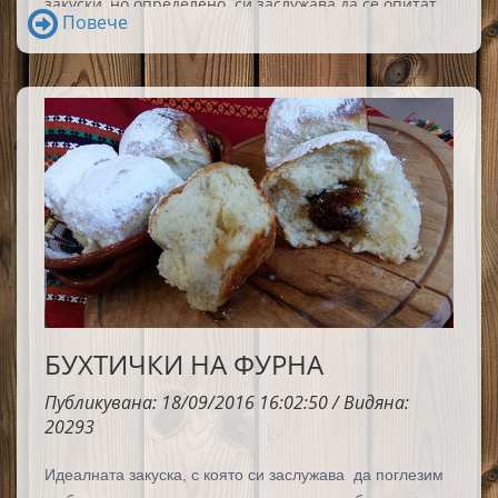
закуски, но определено
си заслужава да се опитат.
Повече
БУХТИЧКИ НА ФУРНА
Публикувана: 18/09/2016 16:02:50 / Видяна:
20293
Идеалната закуска, с която си заслужава
да поглезим