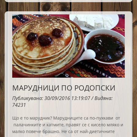
Ако искате да усетите разликата с качествено
брашно вижте тук 👉
https://s.shopeee.com/3NwD
И не забравяйте
промо кода
BENI10
за отстъпка 🎁
МАРУДНИЦИ ПО РОДОПСКИ
Публикувана: 30/09/2016 13:19:07 / Видяна:
74231
Що е то марудник? Марудниците са по-пухкави от
палачинките и катмите, правят се с кисело мляко и
малко
повече брашно
.
Не са от най-диетичните