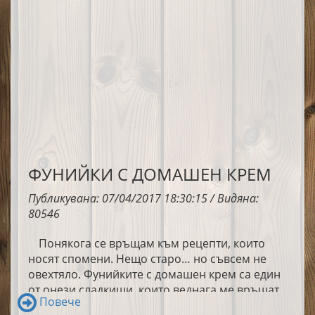
ФУНИЙКИ С ДОМАШЕН КРЕМ
Публикувана: 07/04/2017 18:30:15 / Видяна:
80546
Понякога се връщам към рецепти, които
носят спомени. Нещо старо… но съвсем не
овехтяло. Фунийките с домашен крем са един
от онези сладкиши, които веднага ме връщат
Повече
назад във времето. Приготвям ги рядко, но