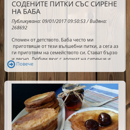
СОДЕНИТЕ ПИТКИ СЪС СИРЕНЕ
НА БАБА
Публикувана: 09/01/2017 09:50:53 / Видяна:
268692
Спомен от детството. Баба често ми
приготвяше от тези вълшебни питки, а сега аз
ги приготвям на семейството си. Стават бързо
и лесно. Любим вкус с аромат на сиренце и
Повече
масълце. Ще се радвам, ако ги опитате.