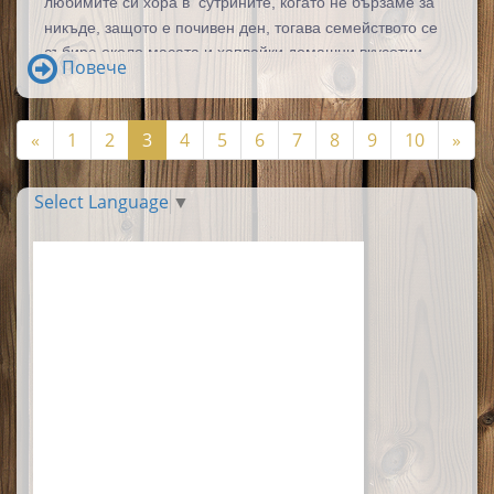
любимите си хора в
сутрините, когато не бързаме за
никъде, защото е почивен ден, тогава семейството се
събира около масата и хапвайки домашни вкусотии,
Повече
прекарва дълго време в сладки приказки.
«
1
2
3
4
5
6
7
8
9
10
»
Select Language
▼