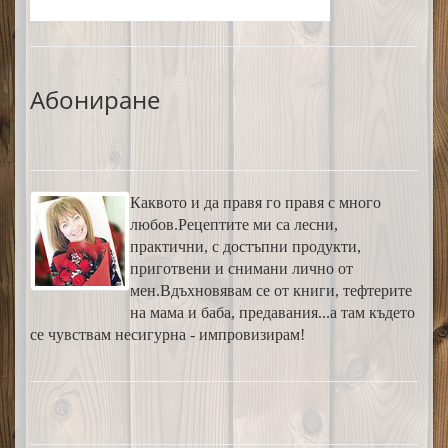
Абониране
Каквото и да правя го правя с много
любов.Рецептите ми са лесни,
практични, с достъпни продукти,
приготвени и снимани лично от
мен.Вдъхновявам се от книги, тефтерите
на мама и баба, предавания...а там където
се чувствам несигурна - импровизирам!