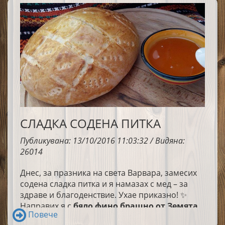
СЛАДКА СОДЕНА ПИТКА
Публикувана: 13/10/2016 11:03:32 / Видяна:
26014
Днес, за празника на света Варвара, замесих
содена сладка питка и я намазах с мед – за
здраве и благоденствие. Ухае приказно! ✨
Направих я с
бяло фино брашно от Земята
Повече
на траките
и резултатът е истинска магия.