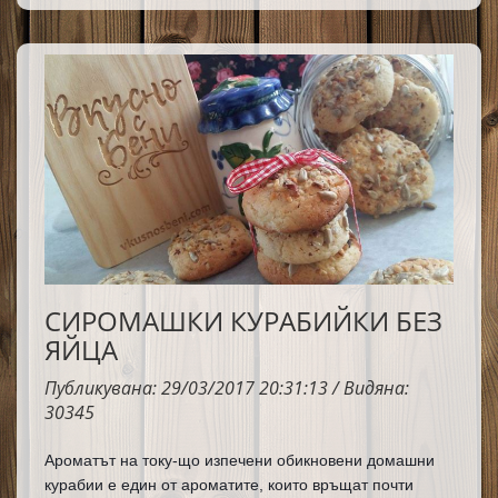
всеки път вкусът им е същият – домашен,
нежен и много любим. Имам една рецепта,
която винаги следвам и никога не съм
променяла. Тя е от моята майка – изпитана,
сполучлива и много ценна за мен. Споделям я
с вас с надеждата да ви донесе същата сладка
радост у дома. 🤍
СИРОМАШКИ КУРАБИЙКИ БЕЗ
ЯЙЦА
Публикувана: 29/03/2017 20:31:13 / Видяна:
30345
Ароматът на току-що изпечени обикновени домашни 
курабии е един от ароматите, които връщат почти 