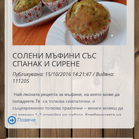
СОЛЕНИ МЪФИНИ СЪС
СПАНАК И СИРЕНЕ
Публикувана: 15/10/2016 14:21:47 / Видяна:
111205
Н
ай-лесната рецепта за мъфини, на която може да
попаднете.Те
са толкова симпатични, и
същевременно толкова практични – винаги можеш да
си вземеш 1-2 отивайки на работа.
Комбинацията на
Повече
спанак със сирене е много сполучлива и определено
ще ви очарова.