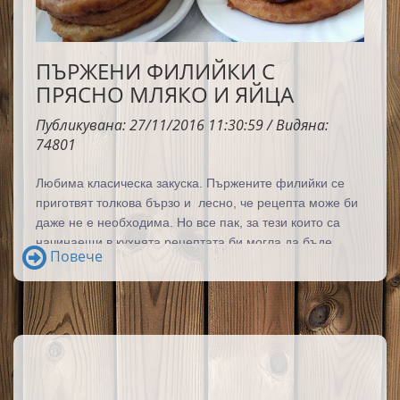
ПЪРЖЕНИ ФИЛИЙКИ С
ПРЯСНО МЛЯКО И ЯЙЦА
Публикувана: 27/11/2016 11:30:59 / Видяна:
74801
Любима класическа закуска. Пържените филийки
се
приготвят толкова бързо и лесно, че рецепта може би
даже не е необходима. Но все пак, за тези които са
начинаещи в кухнята рецептата би могла да бъде
Повече
полезна.