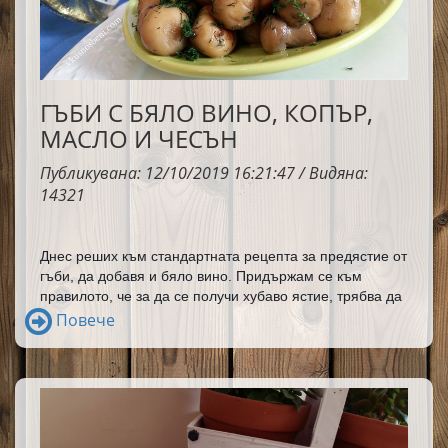
ГЪБИ С БЯЛО ВИНО, КОПЪР,
МАСЛО И ЧЕСЪН
Публикувана: 12/10/2019 16:21:47 / Видяна:
14321
Днес реших към стандартната рецепта за предястие от 
гъби, да добавя и бяло вино. Придържам се към 
правилото, че за да се получи хубаво ястие, трябва да 
се готви с качествено вино. Така че в името на 
Повече
вкусната храна, се разделих с една чашка 
бялото вино. 
Резултатът е силно положителен, поне така ми казаха 
дегустаторите вкъщи и близки приятели, които ни бяха 
на гости. Горещо ви препоръчвам не само 
предястието да го приготвите с вино, а дори когато го 
консумирате да бъде с чаша вино.