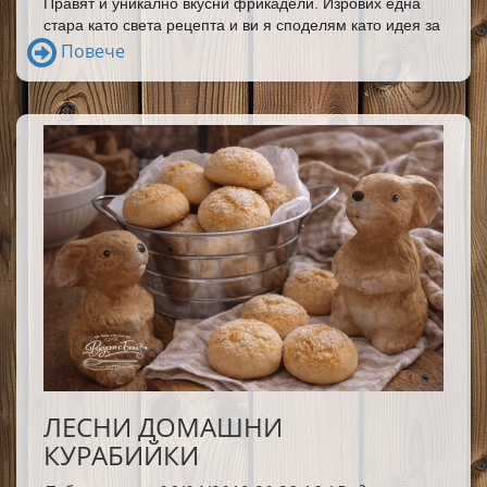
Правят и уникално вкусни фрикадели. Изрових една 
стара като света рецепта и ви я споделям като идея за 
вечеря.Достойни за честа употреба! 
Страхотни са!
Повече
ЛЕСНИ ДОМАШНИ
КУРАБИЙКИ