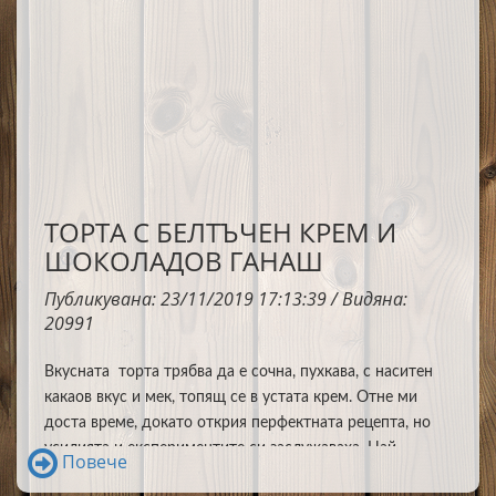
ТОРТА С БЕЛТЪЧЕН КРЕМ И
ШОКОЛАДОВ ГАНАШ
Публикувана: 23/11/2019 17:13:39 / Видяна:
20991
Вкусната торта трябва да е сочна, пухкава, с наситен
какаов вкус и мек, топящ се в устата крем. Отне ми
доста време, докато открия перфектната рецепта, но
усилията и експериментите си заслужаваха. Н
ай-
Повече
голямото предимство на тази торта, е че не ви трябват