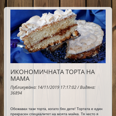
никакви специални уреди – всички продукти се
забъркват в една купа с помощта на миксер и после се
изливат във форма за кекс.
ИКОНОМИЧНАТА ТОРТА НА
МАМА
Публикувана: 14/11/2019 17:17:02 / Видяна:
36894
Обожавах тази торта, когато бях дете! Тортата е един 
прекрасен специалитет на моята майка. 
Тя често я 