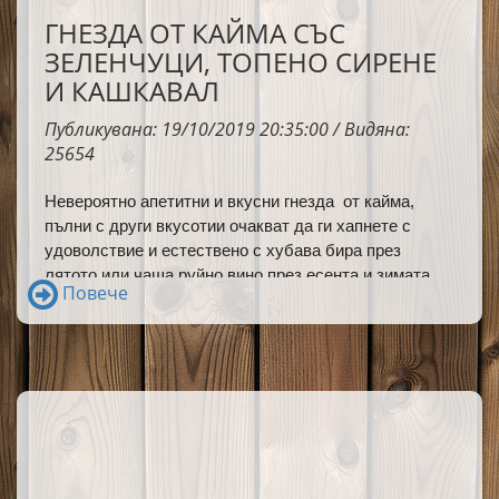
ГНЕЗДА ОТ КАЙМА СЪС
ЗЕЛЕНЧУЦИ, ТОПЕНО СИРЕНЕ
И КАШКАВАЛ
Публикувана: 19/10/2019 20:35:00 / Видяна:
25654
Невероятно апетитни и вкусни гнезда от кайма,
пълни с други вкусотии очакват да ги хапнете с
удоволствие и естествено с хубава бира през
лятото или чаша руйно вино през есента и зимата.
Повече