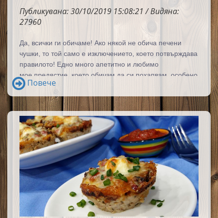
Публикувана: 30/10/2019 15:08:21 / Видяна:
27960
Да, всички ги обичаме! Ако някой не обича печени
чушки
, то той само е изключението, което потвърждава
правилото! Едно м
ного апетитно и любимо
мое
предястие, което обичам да си похапвам особено
Повече
през есента и зимните месеци. То е
може би най-
експресното и бързо приготвено нещо. Отнема не
повече от десет минути в кухнята, които определено
си заслужават.