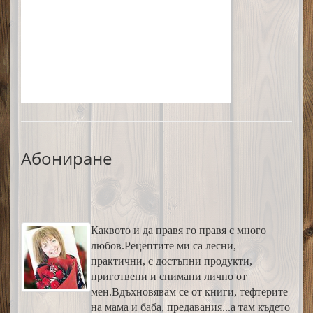
Абониране
Каквото и да правя го правя с много
любов.Рецептите ми са лесни,
практични, с достъпни продукти,
приготвени и снимани лично от
мен.Вдъхновявам се от книги, тефтерите
на мама и баба, предавания...а там където