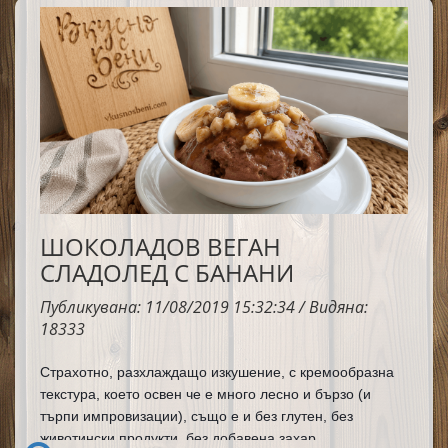
ШОКОЛАДОВ ВЕГАН
СЛАДОЛЕД С БАНАНИ
Публикувана: 11/08/2019 15:32:34 / Видяна:
18333
Страхотно, разхлаждащо изкушение, с кремообразна 
текстура, което освен че е много лесно и бързо (и 
търпи импровизации), също е и без глутен, без 
животински продукти, без добавена захар.