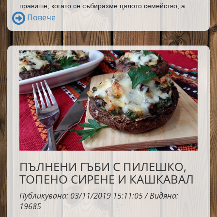
правише, когато се събирахме цялото семейство, а 
сега, аз я приготвям на моето и всички много я 
Повече
обичаме.
ПЪЛНЕНИ ГЪБИ С ПИЛЕШКО,
ТОПЕНО СИРЕНЕ И КАШКАВАЛ
Публикувана: 03/11/2019 15:11:05 / Видяна:
19685