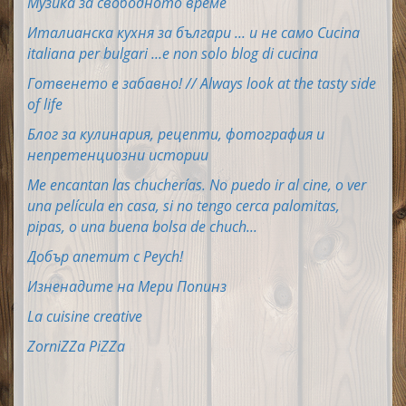
Музика за свободното време
Италианска кухня за българи ... и не само Cucina
italiana per bulgari ...e non solo blog di cucina
Готвенето е забавно! // Always look at the tasty side
of life
Блог за кулинария, рецепти, фотография и
непретенциозни истории
Me encantan las chucherías. No puedo ir al cine, o ver
una película en casa, si no tengo cerca palomitas,
pipas, o una buena bolsa de chuch...
Добър апетит с Peych!
Изненадите на Мери Попинз
La cuisine creative
ZorniZZa PiZZa