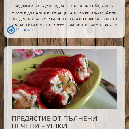
Предлагам ви вкусна идея за пълнени гъби, които 
можете да приготвяте за цялото семейство, особено 
ако децата ви вече са пораснали и споделят вашата 
храна. Тези рецепта можете да приготвяте за лека и 
Повече
вкусна вечеря или да поднасяте като предястия за 
Не съм конкретизирала
специални случаи. 
количества и грамове, защото рецептата
може да бъде импровизирана и сътворена
„на око“ и според конкретната численост на
гладниците.
ПРЕДЯСТИЕ ОТ ПЪЛНЕНИ
ПЕЧЕНИ ЧУШКИ